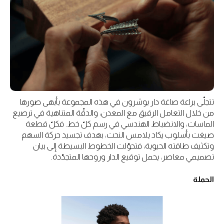
تتجلّى براعة صاغة دار بوشرون في هذه المجموعة بأبهى صورها
من خلال التعامل الرقيق مع المعدن، والدقّة المتناهية في ترصيع
الماسات، والانضباط الهندسي في رسم كلّ خط. فكلّ قطعة
صيغت بأسلوب يكاد يلامس النحت، بهدف تجسيد حركة السهم
وتكثيف طاقته الحيوية، فتحوّلت الخطوط البسيطة إلى بيان
تصميمي معاصر، يحمل توقيع الدار وروحها المتجدّدة.
الحملة