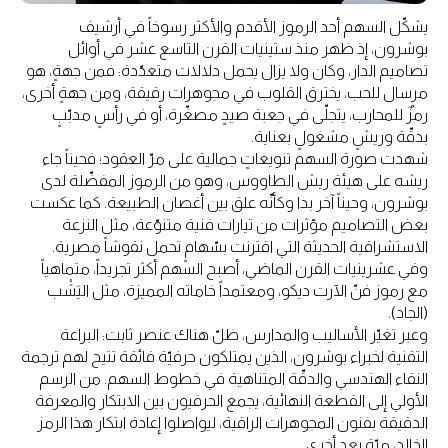
يشكّل السهم أحد الرموز الأقدم والأكثر رسوخاً في أرشيف
بوشرون، إذ ظهر منذ ستينيات القرن التاسع عشر في أوائل
تصاميم الدار، وكان ولا يزال يحمل دلالات متعدّدة: فمن جهةٍ، هو
مرسال للحب، يخترق القلوب في مجوهرات رقيقة، ومن جهةٍ أخرى،
رمزٌ للمحارب، يتجلّى في جعبة صيدٍ مصغّرة، أو في رأسٍ مدبّبٍ
بدقّة وريشٍ مشغولٍ بعناية.
شهدت صورة السهم تنويعاتٍ جمالية على مرّ العقود؛ فحيناً جاء
ريشه على هيئة ريش الطاووس، وهو من الرموز المفضّلة لدى
بوشرون، وحيناً آخر بدا وكأنّه علق بين أغصان الطبيعة. كما عكست
بعض التصاميم مؤثرات من تيارات فنية متنوّعة، مثل النزعة
الاستشراقية الحديثة التي اقترنت بسّهامٍ تحمل نقوشاً مصرية.
وفي عشرينيات القرن الماضي، أصبح السهم أكثر تجريداً، متماهياً
مع رموز فنّ الآرت ديكو، ومعتمداً خاماته المميزة، مثل اليَشْب
(الجاد).
وعبر تغيّر الأساليب والمدارس، ظلّ هناك عنصر ثابت: البراعة
التقنية لخبراء بوشرون، الذين يمتلكون حرفيّة فائقة تتيح لهم ترجمة
النقاء الهندسي والدقّة المتناهية في خطوط السهم. من الرسم
الأولي إلى القطعة النهائية، يجمع الحرفيون بين الابتكار والمعرفة
الدقيقة بفنون المجوهرات الراقية، ليواصلوا إعادة ابتكار هذا الرمز
الخالد، مرّة بعد أخرى.