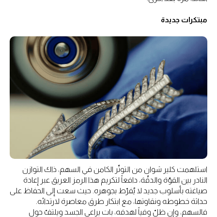
مبتكرات جديدة
استلهمت كلير شوان من التوتّر الكامن في السهم، ذاك التوازن
النادر بين القوّة والدقّة، دافعاً لتكريم هذا الرمز العريق عبر إعادة
صياغته بأسلوب جديد لا يُفرّط بجوهره. حيث سعت إلى الحفاظ على
حداثة خطوطه ونقاوتها، مع ابتكار طرق معاصرة لارتدائه.
فالسهم، وإن ظلّ وفياً لهدفه، بات يراعي الجسد ويلتفّ حول