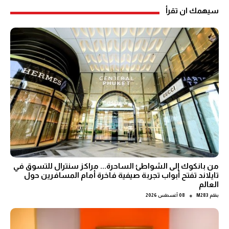
سيهمك ان تقرأ
من بانكوك إلى الشواطئ الساحرة... مراكز سنترال للتسوق في
تايلاند تفتح أبواب تجربة صيفية فاخرة أمام المسافرين حول
العالم
●
بقلم
M283
08 أغسطس 2026