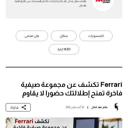
واللايف ستايل بشكل عام. تقدم لكم أحدث الأخبار والمستجدات من عالم الرفاهية
والجمال.
اكسسورات
ستايل
بيان صحفي
M283 ارابيا
Ferrari تكشف عن مجموعة صيفية
فاخرة تمنح إطلالتك حضورا لا يقاوم
شارك
بقلم
عهد كمال
02 أغسطس 2026