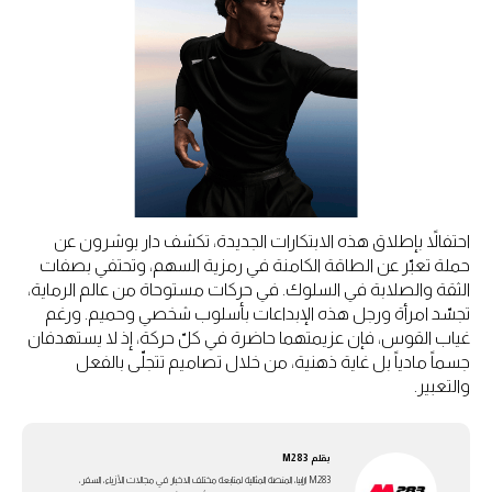
احتفالاً بإطلاق هذه الابتكارات الجديدة، تكشف دار بوشرون عن
حملة تعبّر عن الطاقة الكامنة في رمزية السهم، وتحتفي بصفات
الثقة والصلابة في السلوك. في حركات مستوحاة من عالم الرماية،
تجسّد امرأة ورجل هذه الإبداعات بأسلوب شخصي وحميم. ورغم
غياب القوس، فإن عزيمتهما حاضرة في كلّ حركة، إذ لا يستهدفان
جسماً مادياً بل غاية ذهنية، من خلال تصاميم تتجلّى بالفعل
والتعبير.
بقلم
M283
M283 ارابيا، المنصة المثالية لمتابعة مختلف الاخبار في مجالات الأزياء، السفر،