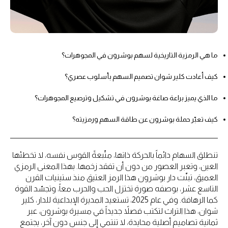
ما هي الرمزية التاريخية لسهم بوشرون في المجوهرات؟
كيف أعادت كلير شوان تصميم السهم بأسلوب عصري؟
ما الذي يميز براعة صاغة بوشرون في تشكيل وترصيع المجوهرات؟
كيف تعبّر حملة بوشرون عن طاقة السهم ورمزيته؟
تنطلق السهام دائماً بالحركة ذاتها، متّبعةً القوس نفسه، لا تخطئها
العين، وتعبر العصور من دون أن تفقد زخمها. بهذا المعنى الرمزي
العميق، تبنّت دار بوشرون هذا الرمز العتيق منذ ستينيات القرن
التاسع عشر، بوصفه صورة تختزل الحب والحرب معاً، وتجسّد القوة
كما الرهافة. وفي عام 2025، تستعيد المديرة الإبداعية للدار، كلير
شوان، هذا التراث لتكتب فصلاً جديداً في مسيرة بوشرون، عبر
ثمانية تصاميم أصلية محايدة، لا تنتمي إلى جنسٍ دون آخر، يجتمع