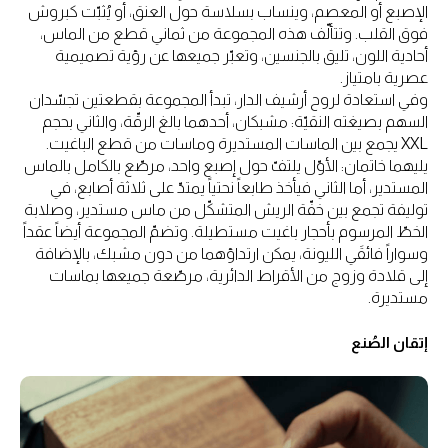
الإصبع أو المعصم، وينساب بسلاسة حول العنق، أو يُثبّت كبروش
فوق القلب. وتتألّف هذه المجموعة من ثماني قطع من الماس،
أحادية اللون، تليق بالجنسين، وتعبّر جميعها عن رؤية تصميمية
عصرية بامتياز.
وفي استعادة لروح أرشيف الدار، تبدأ المجموعة بقطعتين تجسّدان
السهم بصيغته النقيّة: مشبكان، أحدهما بالغ الرقّة، والثاني بحجم
XXL يجمع بين الماسات المستديرة وماسات من قطع الباغيت.
يليهما خاتمان: الأوّل يلتفّ حول إصبع واحد، مرصّع بالكامل بالماس
المستدير، أما الثاني فيأخذ طابعاً نحتياً يمتدّ على ثلاثة أصابع، في
توليفة تجمع بين خفّة الريش المتشكّل من ماس مستدير، وصلابة
الخطّ المرسوم بأحجار باغيت مستطيلة. وتضمّ المجموعة أيضاً عقداً
وسواراً فائقَي الليونة، يمكن ارتداؤهما من دون مشبك، بالإضافة
إلى قلادة وزوج من الأقراط الدائرية، مرصّعة جميعها بماسات
مستديرة.
إتقان الصُنع