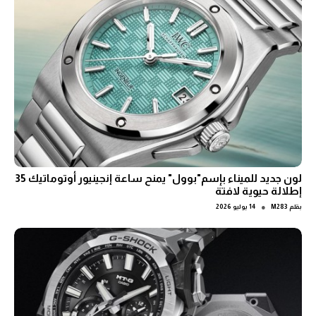
لون جديد للميناء بإسم"بوول" يمنح ساعة إنجينيور أوتوماتيك 35
إطلالة حيوية لافتة
●
بقلم
M283
14 يوليو 2026