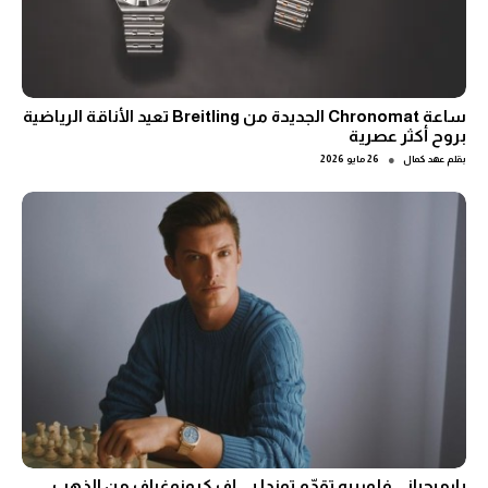
ساعة Chronomat الجديدة من Breitling تعيد الأناقة الرياضية
بروح أكثر عصرية
●
بقلم
عهد كمال
26 مايو 2026
بارميجياني فلورييه تقدّم توندا بي إف كرونوغراف من الذهب