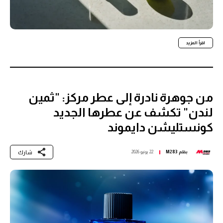
اقرأ المزيد
من جوهرة نادرة إلى عطر مركز: "ثمين
لندن" تكشف عن عطرها الجديد
كونستليشن دايموند
شارك
بقلم
M283
22 يونيو 2026