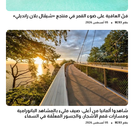
فنّ العافية على ضوء القمر في منتجع «شيڤال بلان رانديلي»
●
بقلم
M283
05 أغسطس 2026
شاهدوا ألمانيا من أعلى: صيف مليء بالمشاهد البانورامية
ومسارات قمم الأشجار، والجسور المعلّقة في السماء
●
بقلم
M283
05 أغسطس 2026