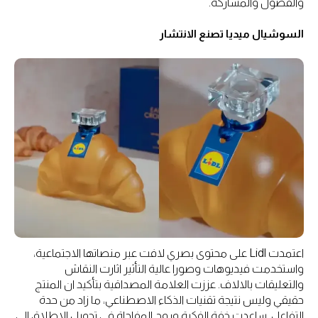
والفضول والمشاركة.
السوشيال ميديا تصنع الانتشار
اعتمدت Lidl على محتوى بصري لافت عبر منصاتها الاجتماعية،
واستخدمت فيديوهات وصورا عالية التأثير اثارت النقاش
والتعليقات بالالاف. عززت العلامة المصداقية بتأكيد ان المنتج
حقيقي وليس نتيجة تقنيات الذكاء الاصطناعي، ما زاد من حدة
التفاعل. ساعدت خفة الفكرة وروح المفاجاة في تحويل الاطلاق الى