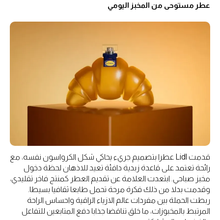
عطر مستوحى من المخبز اليومي
قدمت Lidl عطرا بتصميم جريء يحاكي شكل الكرواسون نفسه، مع
رائحة تعتمد على قاعدة زبدية دافئة تعيد للاذهان لحظة دخول
مخبز صباحي. ابتعدت العلامة عن تقديم العطر كمنتج فاخر تقليدي،
وقدمت بدلا من ذلك فكرة مرحة تحمل طابعا ثقافيا بسيطا.
ربطت الحملة بين مفردات عالم الازياء الراقية واحساس الراحة
المرتبط بالمخبوزات، ما خلق تناقضا جذابا دفع المتابعين للتفاعل