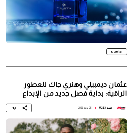
اقرأ المزيد
عثمان ديمبيلي وهنري جاك للعطور
الراقية: بداية فصل جديد من الإبداع
شارك
بقلم
M283
05 يونيو 2026