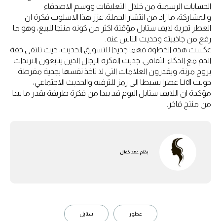
الحسابات الرسمية من خلال التعليقات ووسم الاصدقاء
والمشاركة، ما زاد من انتشار الحملة. عزز هذا الاسلوب فكرة ان
العطر تجربة لايف ستايل مؤقتة اكثر من كونه منتجا للبيع، وهو ما
رفع من جاذبيته وحديث الناس عنه.
عكست هذه الخطوة فهما جديدا للتسويق الحديث، حيث تلتقي خفة
الدم مع الذكاء الثقافي. جذبت الفكرة الرجال الذين يتابعون الترندات
بروح مرنة، ويقدرون العلامات التي لا تاخذ نفسها بجدية مفرطة.
حولت Lidl عطرا بسيطا الى رمز للترفيه والحديث الاجتماعي،
مؤكدة ان اللايف ستايل اليوم قد يبدا من فكرة طريفة بقدر ما يبدا
من منتج فاخر.
بقلم
عهد كمال
عطور
ستايل