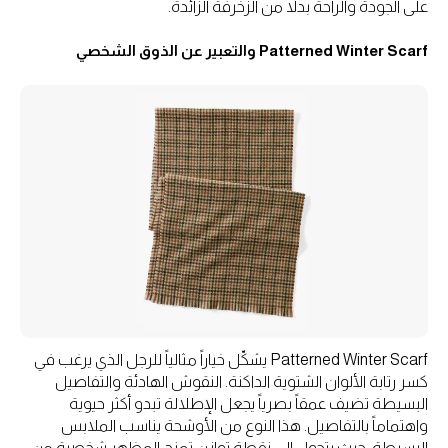
على الجودة والراحة بدلاً من الزخرفة الزائدة.
Patterned Winter Scarf والتعبير عن الذوق الشخصي
Patterned Winter Scarf يشكّل خياراً مثالياً للرجل الذي يرغب في
كسر رتابة الألوان الشتوية الداكنة. النقوش الهادئة والتفاصيل
البسيطة تضيف عمقاً بصرياً يجعل الإطلالة تبدو أكثر حيوية
واهتماماً بالتفاصيل. هذا النوع من الأوشحة يناسب الملابس
البسيطة، حيث يتحول إلى نقطة توازن تمنح المظهر شخصية من