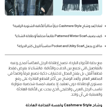
لماذا يُعد وشاح Cashmere Style خياراً مثالياً للأناقة الشتوية الراقية؟
كيف يضيف Patterned Winter Scarf طابعاً مختلفاً لإطلالة الشتاء؟
ما الذي يجعل Pocket and Utility Scarf مناسباً للرجل كثير الحركة؟
مع بداية الأجواء الباردة، تصبح إطلالة الرجل انعكاساً لمدى وعيه
بالتفاصيل التي تجمع بين الدفء والأناقة. فالشتاء لا يفرض فقط
قطعاً أثقل، بل يفتح المجال لاختيارات ذكية تصنع فرقاً واضحاً في
المظهر العام. ويُعد الوشاح من أكثر القطع القادرة على رفع
مستوى الإطلالة دون تعقيد، إذ يضيف لمسة شخصية متوازنة
تناسب الرجل العربي والخليجي الذي يبحث عن الأناقة الهادئة
والعملية في آن واحد.
وشاح Cashmere Style ولمسة الفخامة الهادئة