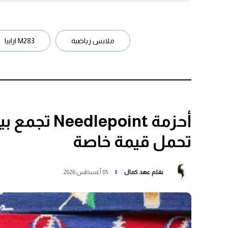
ملابس رياضية
M283 ارابيا
أحزمة epoint
تحمل قيمة خاصة
بقلم
عهد كمال
05 أغسطس 2026