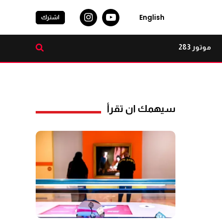
English
اشترك
موتور 283
سيهمك ان تقرأ