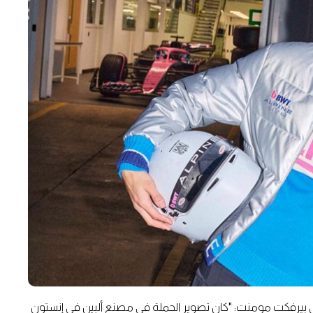
ي بيرفكت مومنت: "كان تصوير الحملة في مصنع ألبين في إنستون