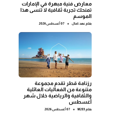
معارض فنية مبهرة في الإمارات
تمنحك تجربة ثقافية لا تنسى هذا
الموسم
●
بقلم
عهد كمال
07 أغسطس 2026
رزنامة قطر تقدم مجموعة
متنوعة من الفعاليات العائلية
والثقافية والرياضية خلال شهر
أغسطس
●
بقلم
M283
07 أغسطس 2026