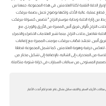
براز الدقة التقنية لكلتا العلامتين. في هذه المجموعة، جمعنا بين
تكار قطع عملية، عالية الأداء، ولكنها بوضوح تحمل بصمة بيرفكت
ت. إطلاقها في أبوظبي خلال ختام موسم الفورمولا 1 يربط بين إثارة الحلبة وبداية موسم التزلج." تتضمن كبسولة بيرفكت
ات التزلج بألوان فريق ألبين المميزة من الأزرق والوردي، مع
بة تفاصيل بدلات التزلج، بينما تشير العلامات الخضراء والحمراء
يق ألبين. تتجسّد قصّات بيرفكت مومنت المميزة مع إضافات
ة، لتعكس حرفية وهوية العلامتين. كما تشمل المجموعة قطعًا
لاسة من المنحدرات إلى الشاليه، بالإضافة إلى تشكيل مختار من
والتصميم المستوحى من سباقات السيارات في خزانة شتوية متكاملة.
بار في مجالات الأزياء، السفر، واللايف ستايل بشكل عام. تقدم لكم أحدث الأخبار