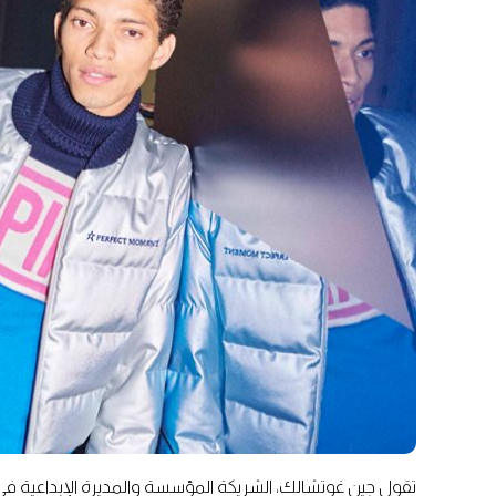
تقول جين غوتشالك، الشريكة المؤسسة والمديرة الإبداعية ف