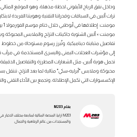
وداخل نفق الرياح الأيقوني لحظة مذهلة، وهو الموقع المثالي لإ
تراث ألبين في السباقات وقدراتنا التقنية وهويتنا الفريدة لاب
مومن
مومنت × ألبين الشتوية جاكيتات التزلج والملابس المحبوكة وبدل
تفاصيل متباينة ديناميكية. وتُبرز رسوم مستوحاة من خطوط الحل
إلى مؤشرات العجلات اليمنى واليسرى المستخدمة في مرآب فر
تحمل هوية ألبين، مثل الشعارات المطرزة والتفاصيل الدقيق
محبوكة وملابس "أبرليه-سكي" مثالية لما بعد التزلج، تنتقل بس
الإكسسوارات التي تكمل الإطلالة، وتجمع بين الأداء التقني 
بقلم
M283
M283 ارابيا، المنصة المثالية لمتابعة مختلف الاخ
والمستجدات من عالم الرفاهية والجمال.