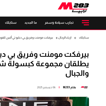
تجارب سياحة وسفر
ما الجديد
ستايلك
ستايلك
ازياء الرجال
بيرفكت مومنت وفريق بي دبليو تي ألبين للفورمولا 1 يطلقان مجموعة كبسولة شتوية تمزج بين روح الحل
يطلقان مجموعة كبسولة شتوي
والجبال
بقلم
M283
06 ديسمبر 2025