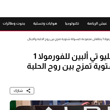
عيش الرياضة
تكنولوجيا
هوايات وتسلية
يخوت وطائرات
بة والجبال
بيرفكت مومنت وفريق بي دبليو تي ألبين للفورمولا 1
ة تمزج بين روح الحلبة
شارك