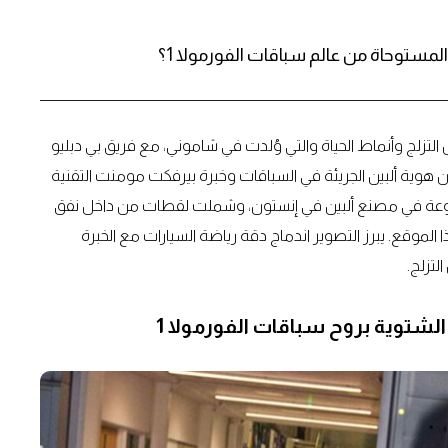
لمستوحاة من عالم سباقات الفورمولا 1؟
التزلج وأنماط الحياة والتي وُلدت في شاموني، مع فريق بي دبليو
ية تجمع بين هوية ألبين الجريئة في السباقات وخبرة بيرفكت مومنت التقنية
لمجموعة في مصنع ألبين في إنستون، وشملت لقطات من داخل نفق
ا الموقع. يبرز التصوير اندماج دقة رياضة السيارات مع الخبرة
لشتوية بروح سباقات الفورمولا 1