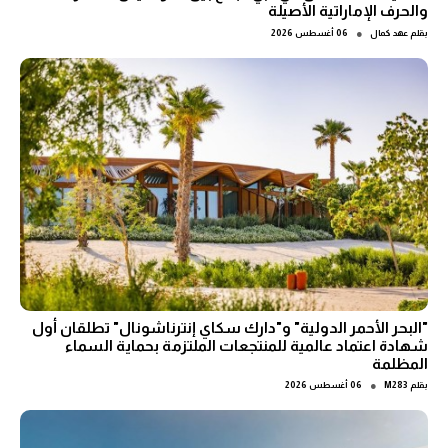
والحرف الإماراتية الأصيلة
●
بقلم
عهد كمال
06 أغسطس 2026
"البحر الأحمر الدولية" و"دارك سكاي إنترناشونال" تطلقان أول
شهادة اعتماد عالمية للمنتجعات الملتزمة بحماية السماء
المظلمة
●
بقلم
M283
06 أغسطس 2026