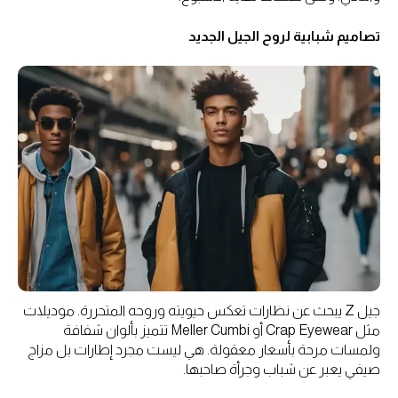
تصاميم شبابية لروح الجيل الجديد
جيل Z يبحث عن نظارات تعكس حيويته وروحه المتحررة. موديلات
مثل Crap Eyewear أو Meller Cumbi تتميز بألوان شفافة
ولمسات مرحة بأسعار معقولة. هي ليست مجرد إطارات بل مزاج
صيفي يعبر عن شباب وجرأة صاحبها.