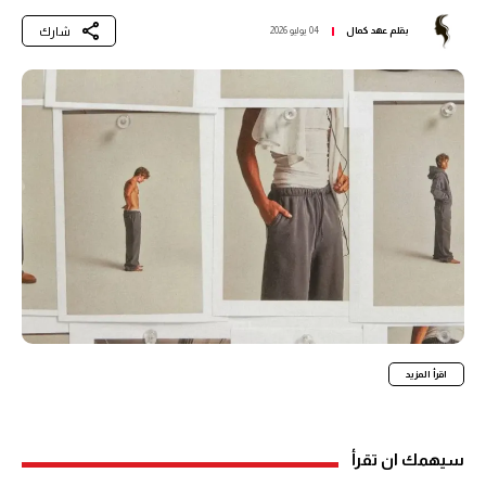
شارك
بقلم
عهد كمال
04 يوليو 2026
اقرأ المزيد
سيهمك ان تقرأ