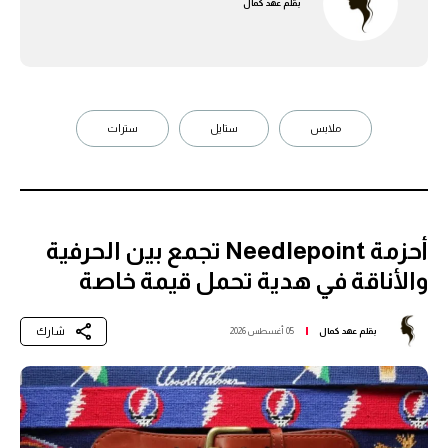
بقلم
عهد كمال
ملابس
ستايل
سترات
أحزمة Needlepoint تجمع بين الحرفية
والأناقة في هدية تحمل قيمة خاصة
شارك
بقلم
عهد كمال
05 أغسطس 2026