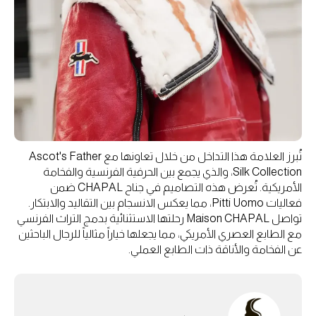
تُبرز العلامة هذا التداخل من خلال تعاونها مع Ascot's Father
Silk Collection، والذي يجمع بين الحرفية الفرنسية والفخامة
الأمريكية. تُعرض هذه التصاميم في جناح CHAPAL ضمن
فعاليات Pitti Uomo، مما يعكس الانسجام بين التقاليد والابتكار.
تواصل Maison CHAPAL رحلتها الاستثنائية بدمج التراث الفرنسي
مع الطابع العصري الأمريكي، مما يجعلها خياراً مثالياً للرجال الباحثين
عن الفخامة والأناقة ذات الطابع العملي.