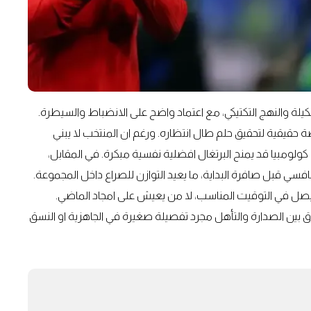
ي على مستوى التشكيلة والنهج التكتيكي، مع اعتماد واضح على الانضباط والسيطرة.
صة حقيقية لتحقيق حلم طال انتظاره. ورغم ان المنتخب لا يبني
ولومبيا قد يمنح البرتغال افضلية نفسية مبكرة. في المقابل،
فسي قبل صافرة البداية، ما يعيد التوازن للصراع داخل المجموعة.
 يصل في التوقيت المناسب، لا من يعيش على امجاد الماضي.
لفارق بين الصدارة والتأهل مجرد تفصيلة صغيرة في الجاهزية او النسق