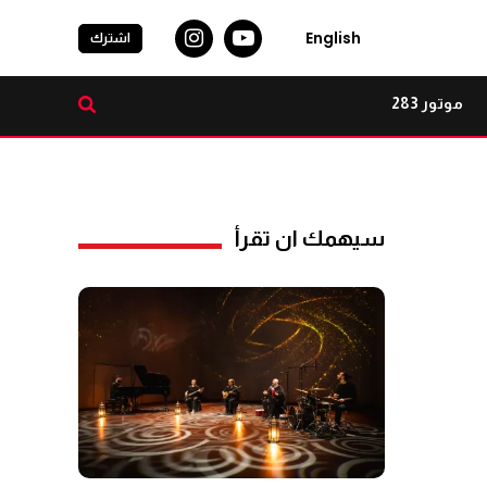
English
اشترك
موتور 283
سيهمك ان تقرأ