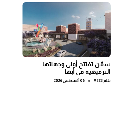
سڤن تفتتح أولى وجهاتها
الترفيهية في أبها
●
بقلم
M283
06 أغسطس 2026