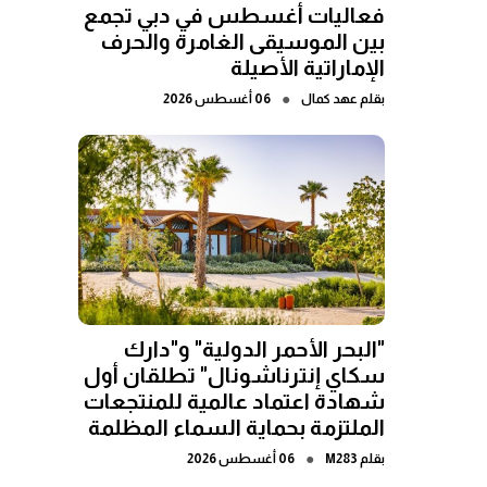
فعاليات أغسطس في دبي تجمع
بين الموسيقى الغامرة والحرف
الإماراتية الأصيلة
●
بقلم
عهد كمال
06 أغسطس 2026
"البحر الأحمر الدولية" و"دارك
سكاي إنترناشونال" تطلقان أول
شهادة اعتماد عالمية للمنتجعات
الملتزمة بحماية السماء المظلمة
●
بقلم
M283
06 أغسطس 2026