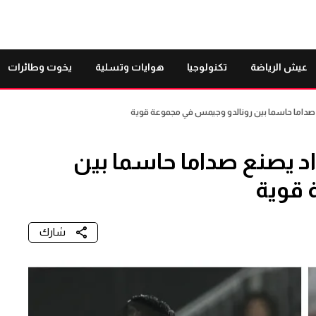
عيش الرياضة
تكنولوجيا
هوايات وتسلية
يخوت وطائرات
20: الاستعداد يصنع صداما حاسما بين
 قوية
شارك