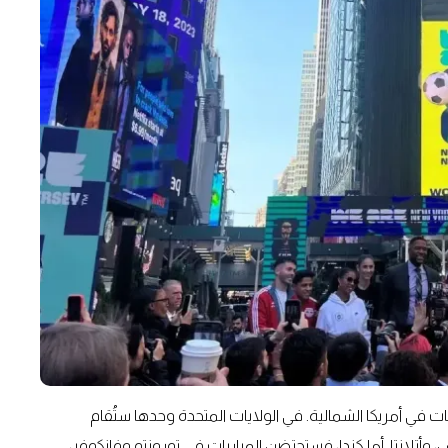
ت في أمريكا الشمالية. في الولايات المتحدة وحدها ستُقام
أتلانتا. أما كندا، فستحتضن المباريات في تورونتو وفانكوفر،