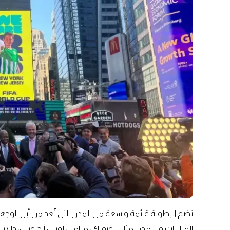
تضم البطولة قائمة واسعة من المدن التي تُعد من أبرز الوجها
المباريات في مدن مثل نيويورك، ميامي، لوس أنجلوس، دالاس، و