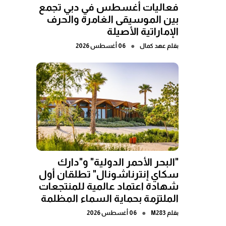
فعاليات أغسطس في دبي تجمع
بين الموسيقى الغامرة والحرف
الإماراتية الأصيلة
●
بقلم
عهد كمال
06 أغسطس 2026
"البحر الأحمر الدولية" و"دارك
سكاي إنترناشونال" تطلقان أول
شهادة اعتماد عالمية للمنتجعات
الملتزمة بحماية السماء المظلمة
●
بقلم
M283
06 أغسطس 2026