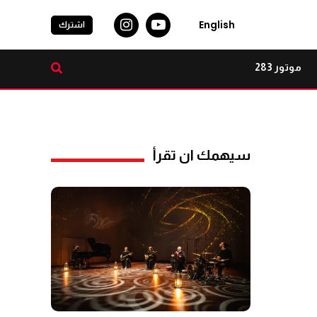
English
اشترك
موتور 283
سيهمك ان تقرأ