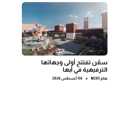
سڤن تفتتح أولى وجهاتها
الترفيهية في أبها
●
بقلم
M283
06 أغسطس 2026