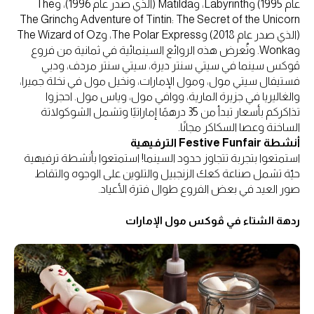
عام 1995) وLabyrinth، وMatilda (الذي صدر عام 1996)، وThe
Adventure of Tintin: The Secret of the Unicorn وThe Grinch
(الذي صدر عام 2018) وThe Polar Express، وThe Wizard of Oz
وWonka. وتُعرض هذه الروائع السينمائية في ثمانية من فروع
ڤوكس سينما في سيتي سنتر ديرة، سيتي سنتر مردف، ودبي
فستيفال سيتي مول، ومول الإمارات، ونخيل مول في نخلة جميرا،
والغاليريا في جزيرة المارية، ووافي مول، وياس مول. احجزوا
تذاكركم بأسعار تبدأ من 35 درهمًا إماراتيًا وتشمل الشوكولاتة
الساخنة وعصا السكاكر مجانًا.
أنشطة Festive Funfair الترفيهية
استمتعوا بتجربة تتجاوز حدود السينما! استمتعوا بأنشطة ترفيهية
حيّة تشمل صناعة كعك الزنجبيل والتلوين على الوجوه والتقاط
صور العيد في بعض الفروع طوال فترة الأعياد.
ردهة الشتاء في ڤوكس مول الإمارات