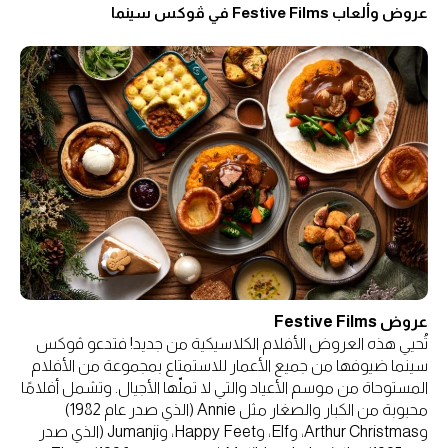
عروض وألعاب Festive Films في ڤوكس سينما
عروض Festive Films
تُحيي هذه العروض الأفلام الكلاسيكية من جديد! فتدعو ڤوكس
سينما ضيوفها من جميع الأعمار للاستمتاع بمجموعة من الأفلام
المستوحاة من موسم الأعياد والتي لا تملّها الأجيال. وتشمل أفلامًا
محبوبة من الكبار والصغار مثل Annie (الذي صدر عام 1982)
وArthur Christmas، وElf، وHappy Feet، وJumanji (الذي صدر