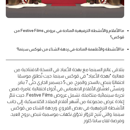
ما الأفلام والأنشطة الترفيهية المتاحة في عروض Festive Films من
ڤوكس؟
ما الأنشطة والأطعمة المتاحة في ردهة الشتاء من ڤوكس سينما؟
يتلاقى عالم السينما مع بهجة الأعياد في النسخة الافتتاحية من
فعالية "بهجة الأعياد" في ڤوكس سينما، حيث تُطلق موسمًا
احتفاليًا ينبض بالسحر والمرح، من 5 ديسمبر الجاري حتّى 7 يناير.
ويتسنّى لعشّاق الأفلام الانغماس في أجواء احتفالية غامرة ضمن
تجربة سينمائية متكاملة، تشمل عروض Festive Films، حيث تتمّ
إعادة عرض مجموعة من أشهر أفلام الميلاد الكلاسيكية، إلى جانب
الأنشطة الترفيهية في بعض الفروع، وردهة الشتاء من ڤوكس
سينما، والتي تُتيح للزوّار تذوّق نكهات موسمية تنبض بروح العيد،
وفرصة لقاء سانتا كلوز.