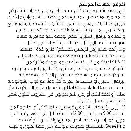
تذوّقوا نكهات الموسم
في ردهة الشتاء من ڤوكس سينما داخل مول الإمارات، تنتظركم
قائمة موسمية حصرية مستوحاة من نكهات الشتاء وأجواء الأعياد.
من رولاد الديك الرومي المشوي المحشوّ بحشوة تقليدية وبودينغ
يوركشاير، إلى مشروبات الشوكولاتة الساخنة بنكهات الزنجبيل
والنعناع والبرتقال المتبّل... تُقدّم الوجهة للذوّاقة تجربة طعام
شتوية تستحضر إلى البال صباحات عيد الميلاد في المنزل.
وما رأيكم بصنع رجل الزنجبيل بنفسكم؟ اختاروا عُدّة "اصنعها
بنفسك" واستمتعوا بتجربة ممتعة ومذاق حلو، بالإضافة إلى
تشكيلة لذيذة من كب كيك العيد، ومجموعة مختارة من
الشوكولاتة الموسمية الفاخرة، مثل حبّات اللوز بالقرفة، ودراغيه
الشوكولاتة البيضاء، وشوكولاتة النعناع الداكنة، وشوكولاتة
البرتقال المتبّل. أو استسلموا لتجربة أكثر دفئًا مع كوب الشوكولاتة
الساخنة Hot Chocolate Bomb، وشاهدوا بطريق الشوكولاتة، أو
سانتا، أو ندفة الثلج، أو رجل الثلج يذوبون في مشروب شتوي شهي
يُدفئ القلوب قبل الأيادي!
يُشار إلى أنّ ردهة الشتاء من ڤوكس سينما تفتح أبوابها يوميًا من
الساعة 9:00 صباحًا حتّى 12:00 منتصف الليل في مقهى "ثيتر" في
مول الإمارات. ولا حاجة للحجز المسبق! ولا تنسوا التوقّف عند
Sweet Inc. للاستمتاع بحلويات الموسم، مثل عصا الحلوى والكيك