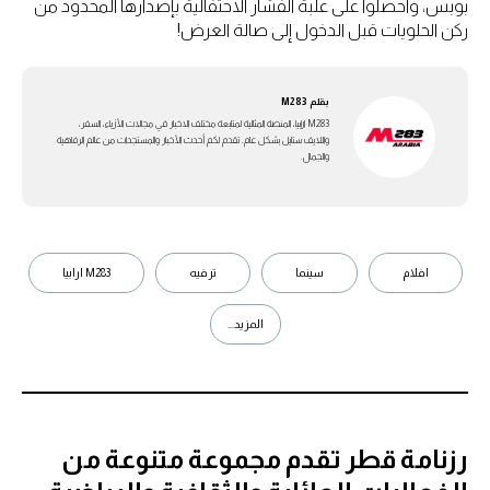
بوبس، واحصلوا على علبة الفشار الاحتفالية بإصدارها المحدود من
ركن الحلويات قبل الدخول إلى صالة العرض!
بقلم
M283
M283 ارابيا، المنصة المثالية لمتابعة مختلف الاخبار في مجالات الأزياء، السفر،
واللايف ستايل بشكل عام. تقدم لكم أحدث الأخبار والمستجدات من عالم الرفاهية
والجمال.
افلام
سينما
ترفيه
M283 ارابيا
المزيد...
رزنامة قطر تقدم مجموعة متنوعة من