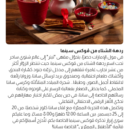
ردهة الشتاء من ڤوكس سينما
في مول الإمارات حصرًا، يتحوّل مقهى "ثيتر" إلى عالم شتوي ساحر
تحت اسم ردهة الشتاء من ڤوكس سينما، حيث تنتظر الزوّار أكثر
من عشر تجارب غامرة تنقلهم إلى مدخل تزيّنه جنود كسّارة البندق،
وأكشاك طعام احتفالية، وصندوق بريد لرسائل سانتا، وزوايا رائعة
لالتقاط أجمل الصور، وطبعًا... شجرة الميلاد المتلألئة وكرسي سانتا
المخملي. كما يحظى الصغار بفعالية الرسم على الوجوه وكتابة
رسائلهم الخاصة إلى سانتا، في حين يمكن للكبار اختبار مهاراتهم في
تحدّي اللُغز الرقمي الاحتفالي التفاعلي.
وتكتمل هذه التجربة المميّزة مع لقاء سانتا كلوز شخصيًا، من 20
إلى 25 ديسمبر، بين الساعة 12:00 ظهرًا و8:00 مساءً. وما عليكم
سوى إبراز تذكرة ڤوكس سينما الخاصة بكم، لتُدرَج أسماؤكم في
قائمة "الأطفال المميّزين" الخاصة بسانتا!