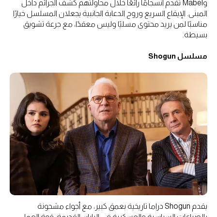
وMabel تقدم انسجامًا رائعًا خلال محاولتهم كشف الجرائم داخل
المبنى. الإيقاع السريع وروح الدعابة الجانبية يجعلان المسلسل خيارًا
مناسبًا لمن يريد محتوى مسليًا وليس معقدًا، مع جرعة تشويق
بسيطة.
مسلسل Shogun
يقدم Shogun دراما تاريخية بعمق كبير، مع أجواء مشحونة
بالصراعات السياسية والعسكرية في اليابان القديمة. قوة العمل