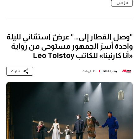
اقرأ المزيد
"وصل القطار إلى…" عرضٌ استثنائي لليلة
واحدة أسرَ الجمهور مستوحى من رواية
«آنا كارنينا» للكاتب Leo Tolstoy
شارك
بقلم
M283
14 مايو 2026