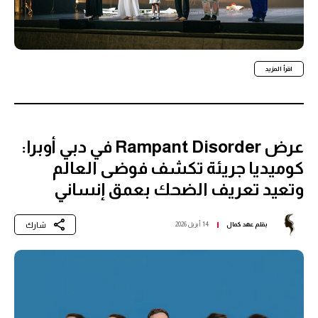
اقرأ المزيد
عرض Rampant Disorder في دبي أوبرا:
كوميديا جريئة تكشف فوضى العالم
وتعيد تعريف الضحك بعمق إنساني
شارك
بقلم
عهد كمال
14 أبريل 2026