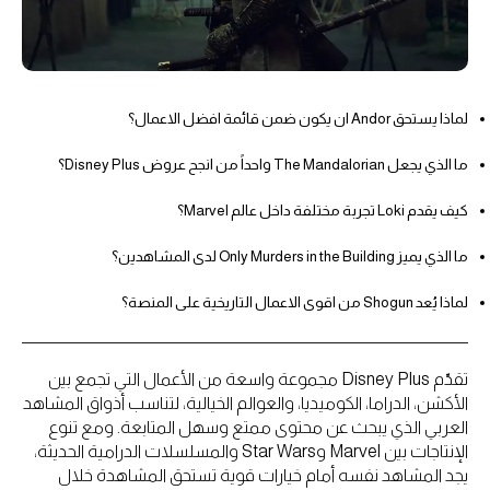
لماذا يستحق Andor ان يكون ضمن قائمة افضل الاعمال؟
ما الذي يجعل The Mandalorian واحداً من انجح عروض Disney Plus؟
كيف يقدم Loki تجربة مختلفة داخل عالم Marvel؟
ما الذي يميز Only Murders in the Building لدى المشاهدين؟
لماذا يُعد Shogun من اقوى الاعمال التاريخية على المنصة؟
تقدّم Disney Plus مجموعة واسعة من الأعمال التي تجمع بين
الأكشن، الدراما، الكوميديا، والعوالم الخيالية، لتناسب أذواق المشاهد
العربي الذي يبحث عن محتوى ممتع وسهل المتابعة. ومع تنوع
الإنتاجات بين Marvel وStar Wars والمسلسلات الدرامية الحديثة،
يجد المشاهد نفسه أمام خيارات قوية تستحق المشاهدة خلال