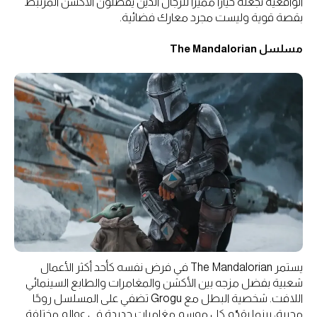
الواقعية تجعله خيارًا مميزًا للرجال الذين يفضلون الأكشن المرتبط
بقصة قوية وليست مجرد معارك فضائية.
مسلسل The Mandalorian
يستمر The Mandalorian في فرض نفسه كأحد أكثر الأعمال
شعبية بفضل مزجه بين الأكشن والمغامرات والطابع السينمائي
اللافت. شخصية البطل مع Grogu تضفي على المسلسل روحًا
محببة، بينما يقدّم كل موسم مغامرات جديدة في عوالم مختلفة.