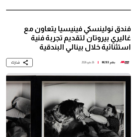
فندق نولينسكي فينيسيا يتعاون مع
غاليري بيروتان لتقديم تجربة فنية
استثنائية خلال بينالي البندقية
شارك
بقلم
M283
26 مايو 2026