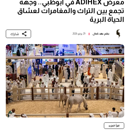
معرض ADIHEX في أبوظبي.. وجهة
تجمع بين التراث والمغامرات لعشاق
الحياة البرية
شارك
بقلم
عهد كمال
29 يوليو 2026
اقرأ المزيد