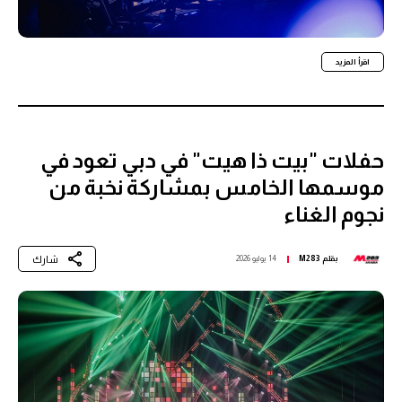
اقرأ المزيد
حفلات "بيت ذا هيت" في دبي تعود في
موسمها الخامس بمشاركة نخبة من
نجوم الغناء
شارك
بقلم
M283
14 يوليو 2026