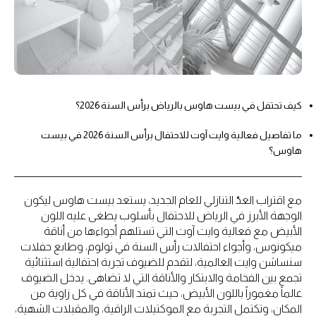
كيف تحتفل في بيست هاوس بالرياض برأس السنة 2026؟
ما تفاصيل فعالية وايت آوت للاحتفال برأس السنة 2026 في بيست
هاوس؟
مع اقتراب العدّ التنازلي للعام الجديد، يستعد بيست هاوس ليكون
الوجهة الأبرز في الرياض للاحتفال بأسلوب يطغى عليه اللون
الأبيض مع فعالية وايت آوت التي تستلهم أجواءها من أناقة
ميكونوس، وأجواء احتفالات رأس السنة في تولوم، وطابع حفلات
سنساشن وايت العالمية، لتقدم للضيوف تجربة احتفالية استثنائية
تجمع بين الفخامة والابتكار والأناقة التي لا تضاهى. يدخل الضيوف
عالماً مغموراً باللون الأبيض، حيث تمتد الأناقة في كل زاوية من
المكان، وتكتمل التجربة مع الموكتيلات الراقية، والمقبلات الشهية،