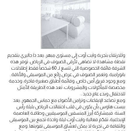
وللارتقاء بتجربة وايت آوت إلى مستوى مبهر، يعد ذا جاليري بتقديم
نقطة مشاهدة لا تضاهى لأرقى الضيوف في الرياض. توفر هذه
الشرفة فائقة الخصوصية التي تتسع لـ 60 شخصاً فقط إطلالات
بانورامية، وتغمر الضيوف في عرض رائع من الموسيقى والأناقة.
ومع وجود فريق أمن خاص، وقائمة أطباق صغيرة فاخرة، وخدمة
مخصصة للمأكولات والمشروبات، تعد هذه الطريقة الأمثل
للاحتفال وبدء عام جديد .
ومع تصاعد الإيقاعات وتزامن الأضواء مع حماس الجمهور، يعد
بيست هاوس بأن يكون في قلب احتفالات الرياض بليلة رأس
السنة. فبمشاركة أبرز المنسقين الموسيقيين وطاقـة العاصمة
الإبداعية، تقدّم فعالية وايت آوت ليلة واحدة تجمع بين الموسيقى
والثقافة في تجربة لا يمكن لعشّاق الموسيقى تفويتها. ومع