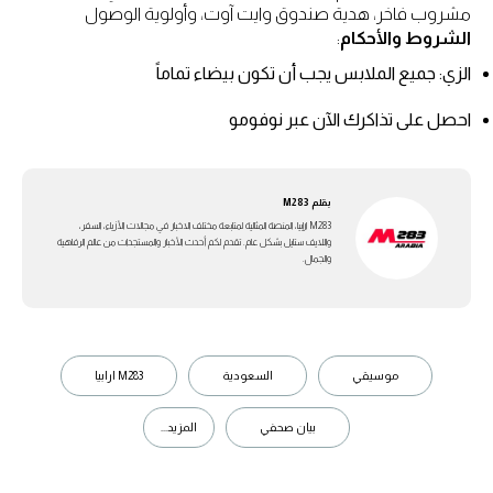
مشروب فاخر، هدية صندوق وايت آوت، وأولوية الوصول
الشروط والأحكام
:
الزي: جميع الملابس يجب أن تكون بيضاء تماماً
احصل على تذاكرك الآن عبر نوفومو
بقلم
M283
M283 ارابيا، المنصة المثالية لمتابعة مختلف الاخبار في مجالات الأزياء، السفر،
واللايف ستايل بشكل عام. تقدم لكم أحدث الأخبار والمستجدات من عالم الرفاهية
والجمال.
موسيقي
السعودية
M283 ارابيا
بيان صحفي
المزيد...