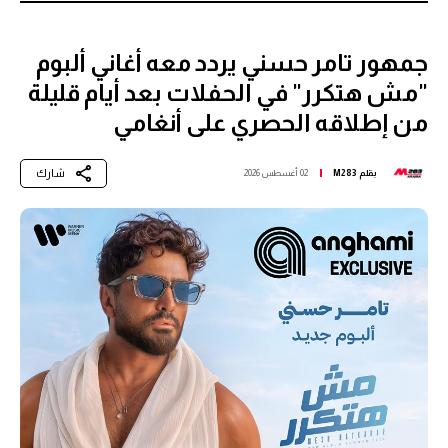
جمهور تامر حسني يردد معه أغاني ألبوم
"مش هتكرر" في الحفلات بعد أيام قليلة
من إطلاقه الحصري على أنغامي
شارك
بقلم
M283
02 أغسطس 2026