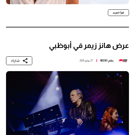
اقرأ المزيد
عرض هانز زيمر في أبوظبي
شارك
بقلم
M283
27 يوليو 2026