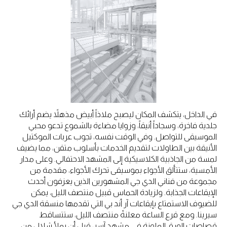
في الداخل، يتكشف المكان ليصبح ملاذاً أبيض مذهلاً يضم أرائك
جلدية فاخرة، وسجاداً أنيقاً، وزوايا مضاءة بالشموع تدعو محبي
الموسيقى للتواصل. وفي الوقت نفسه، تجوب عربات الموكتيل
الأنيقة بين الطاولات لتقديم الخدمات بأسلوب متقن، مما يضيف
لمسة من الجاذبية الكلاسيكية إلى المشهد الاحتفالي. وعلى مدار
الأمسية، ستتألق الأجواء بموسيقى تحرك الأجواء، مقدمة من
مجموعة من فناني الدي جي المشهورين الذين يعزفون أحدث
الإيقاعات الجذابة. ولزيادة الحماس قبيل منتصف الليل، يمكن
للضيوف الاستمتاع بإيقاعات آر أند بي التي تقدمها منسقة الدي جي
سيرينا. ومع قرع الساعة معلنةً منتصف الليل، ستتساقط
قصاصات الورق الملونة في مشهد آسر، قبل أن يملأ شلال من