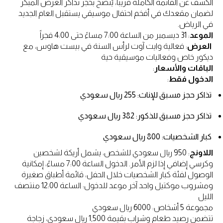
الكشف عن القائمة الكاملة قريباً، يُنصح بحجز تذاكر العرض المبكر
لضمان مقعدك في أفخم احتفال موسيقي يستقبل العام الجديد
في الرياض.
الموعد
: 31 ديسمبر من الساعة 7:00 مساءً حتى 4:00 فجراً
العرض
: فعالية وايت آوت لرأس السنة في بيست هاوس، مع
ديكور خاص وفعاليات موسيقية حية
الباقات والأسعار
:
الدخول فقط
:
تذاكر حجز مسبق للإناث: 255 ريال سعودي
تذاكر حجز مسبق للذكور: 382 ريال سعودي
كبار الشخصيات: 800 ريال سعودي
اللاونج
: 950 ريال سعودي للشخص، يشمل أريكة لشخصين
وكرسي إضافي إذا لزم الأمر. الدخول الساعة 7:00 مساءً، إمكانية
الوصول لفئة كبار الشخصيات خلال الحفل، قائمة أطباق صغيرة
ومشروب موكتيل واحد آخر موعد للدخول: الساعة 12:00 منتصف
الليل
مجموعة 5 أشخاص: 6000 ريال سعودي
تتضمن رصيد طعام وشراب بقيمة 1,500 ريال سعودي، زجاجة