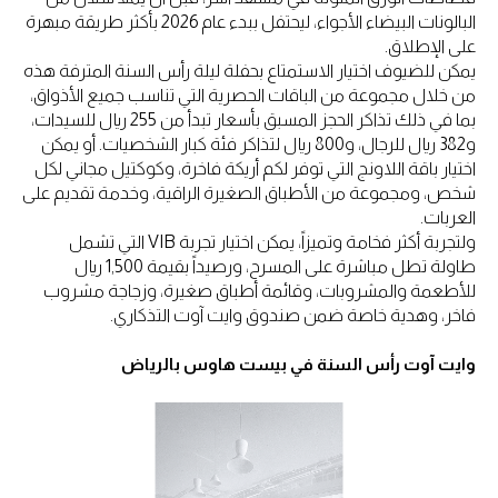
البالونات البيضاء الأجواء، ليحتفل ببدء عام 2026 بأكثر طريقة مبهرة
على الإطلاق.
يمكن للضيوف اختيار الاستمتاع بحفلة ليلة رأس السنة المترفة هذه
من خلال مجموعة من الباقات الحصرية التي تناسب جميع الأذواق،
بما في ذلك تذاكر الحجز المسبق بأسعار تبدأ من 255 ريال للسيدات،
و382 ريال للرجال، و800 ريال لتذاكر فئة كبار الشخصيات. أو يمكن
اختيار باقة اللاونج التي توفر لكم أريكة فاخرة، وكوكتيل مجاني لكل
شخص، ومجموعة من الأطباق الصغيرة الراقية، وخدمة تقديم على
العربات.
ولتجربة أكثر فخامة وتميزاً، يمكن اختيار تجربة VIB التي تشمل
طاولة تطل مباشرة على المسرح، ورصيداً بقيمة 1,500 ريال
للأطعمة والمشروبات، وقائمة أطباق صغيرة، وزجاجة مشروب
فاخر، وهدية خاصة ضمن صندوق وايت آوت التذكاري.
وايت آوت رأس السنة في بيست هاوس بالرياض