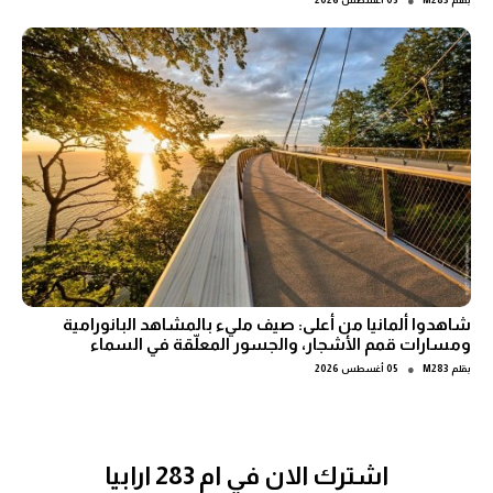
●
بقلم
M283
05 أغسطس 2026
شاهدوا ألمانيا من أعلى: صيف مليء بالمشاهد البانورامية
ومسارات قمم الأشجار، والجسور المعلّقة في السماء
●
بقلم
M283
05 أغسطس 2026
اشترك الان في ام 283 ارابيا