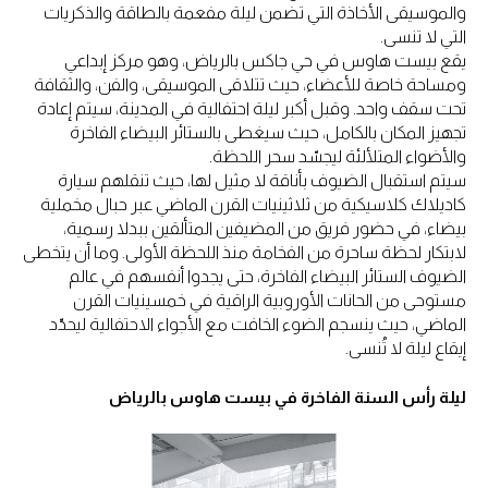
والموسيقى الأخاذة التي تضمن ليلة مفعمة بالطاقة والذكريات
التي لا تنسى.
يقع بيست هاوس في حي جاكس بالرياض، وهو مركز إبداعي
ومساحة خاصة للأعضاء، حيث تتلاقى الموسيقى، والفن، والثقافة
تحت سقف واحد. وقبل أكبر ليلة احتفالية في المدينة، سيتم إعادة
تجهيز المكان بالكامل، حيث سيغطى بالستائر البيضاء الفاخرة
والأضواء المتلألئة ليجسّد سحر اللحظة.
سيتم استقبال الضيوف بأناقة لا مثيل لها، حيث تنقلهم سيارة
كاديلاك كلاسيكية من ثلاثينيات القرن الماضي عبر حبال مخملية
بيضاء، في حضور فريق من المضيفين المتألقين ببدلا رسمية،
لابتكار لحظة ساحرة من الفخامة منذ اللحظة الأولى. وما أن يتخطى
الضيوف الستائر البيضاء الفاخرة، حتى يجدوا أنفسهم في عالم
مستوحى من الحانات الأوروبية الراقية في خمسينيات القرن
الماضي، حيث ينسجم الضوء الخافت مع الأجواء الاحتفالية ليحدّد
إيقاع ليلة لا تُنسى.
ليلة رأس السنة الفاخرة في بيست هاوس بالرياض