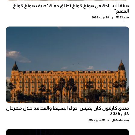
هيئة السياحة في هونغ كونغ تطلق حملة "صيف هونغ كونغ
الممتع"
●
بقلم
M283
20 يونيو 2026
فندق كارلتون كان يعيش أجواء السينما والفخامة خلال مهرجان
كان 2026
●
بقلم
عهد كمال
20 مايو 2026