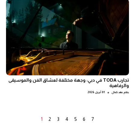
تجارب TODA في دبي: وجهة مختلفة لعشاق الفن والموسيقى
والرفاهية
●
بقلم
عهد كمال
01 أبريل 2026
1
2
3
4
5
6
7