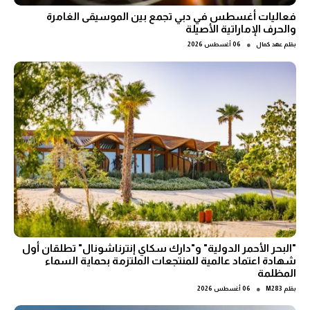
فعاليات أغسطس في دبي تجمع بين الموسيقى الغامرة
والحرف الإماراتية الأصيلة
●
بقلم
عهد كمال
06 أغسطس 2026
"البحر الأحمر الدولية" و"دارك سكاي إنترناشونال" تطلقان أول
شهادة اعتماد عالمية للمنتجعات الملتزمة بحماية السماء
المظلمة
●
بقلم
M283
06 أغسطس 2026