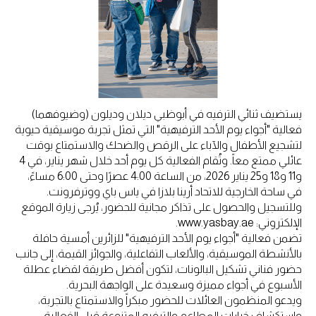
يستضيف ثنائي الترفيه في أبوظبي ديلان وديلون (وضيوفهما)
فعالية "أجواء يوم الأحد الترفيهية" التي تمثل تجربة موسيقية حيوية
لتشجيع الأطفال والآباء على الرقص والضحك والاستمتاع بوقت
عائلي ممتع معاً. وتُقام الفعالية كل يوم أحد خلال شهر يناير، في 4
و11 و18 و25 يناير 2026، من الساعة 4:00 عصرًا وحتى 6:00 مساءً،
في ساحة الخارجية للاتحاد أرينا بلازا في ياس باي ووترفرونت.
وللتسجيل والحصول على تذاكر مجانية للحضور، يُرجى زيارة الموقع
الإلكتروني: www.yasbay.ae.
تضمن فعالية "أجواء يوم الأحد الترفيهية" للزائرين أمسية حافلة
بالأنشطة الموسيقية، والألعاب التفاعلية، والجوائز القيمة، إلى جانب
حضور فناني تشكيل البالونات، لتكون أفضل طريقة لقضاء عطلة
الأسبوع في أجواء مميزة وسعيدة على الواجهة البحرية.
ويدعو المنظمون العائلات للحضور مبكراً والاستمتاع بالتجربة،
واستكشاف خيارات المطاعم والترفيه المتنوعة قبل الفعالية