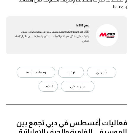
وبعدها.
بقلم
M283
M283 ارابيا، المنصة المثالية لمتابعة مختلف الاخبار في مجالات الأزياء، السفر،
واللايف ستايل بشكل عام. تقدم لكم أحدث الأخبار والمستجدات من عالم الرفاهية
والجمال.
ياس باي
ترفيه
وجهات سياحية
بيان صحفي
المزيد...
فعاليات أغسطس في دبي تجمع بين
الموسيقى الغامرة والحرف الإماراتية