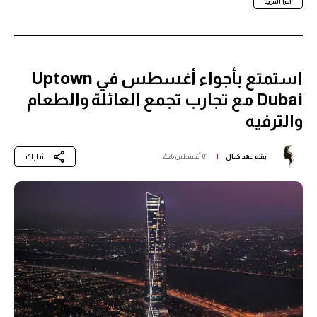
اقرأ المزيد
استمتع بأجواء أغسطس في Uptown
Dubai مع تجارب تجمع العائلة والطعام
والترفيه
شارك
بقلم
عهد كمال
01 أغسطس 2026