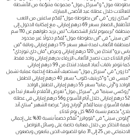
بطوطة مول" و"سيركل مول" مجموعة متنوّعة من الأنشطة
للعائلات خلال عطلة عيد الأضحى المبارك.
"سكاي زون" في "ابن بطوطة مول" يُقدّم ساعتين من اللعب
للأطفال الصغار بسعر 69 درهم إماراتي، مع إمكانية الدخول إلى
منطقة "بريميوم لكبار الشخصيات" لمن يزيد طولهم عن 110 سم
"فن سيتي" في "ابن بطوطة مول" يُقدّم دخولاً غير محدود
لمنظقة الألعاب لمدة شهر بسعر 175 درهم إماراتي وباقة "فن
باس برو" ابتداءً من 120 درهم إماراتي وعرض "فان داي تيوزداي"
أيام الثلاثاء حيث تصبح الألعاب الزرقاء بدرهم إماراتي واحد فقط.
كما تتوفر باقات أعياد الميلاد ابتداءً من 99 درهم إماراتي
"ذا زون" في "سيركل مول" يستضيف أنشطة إبداعية عملية تشمل
"ميسي فن" و"كريتيف كلوب" بسعر 40 درهم إماراتي للطفل
الواحد و"آرتي مانيا" بسعر 55 درهم إماراتي للطفل الواحد
"روكسي سينما" في "سيركل مول" تعرض الأفلام بأسعار تبدأ من
52 درهم إماراتي خلال أيام الأسبوع و56 درهم إماراتي في عطلة
نهاية الأسبوع، بينما يُقدّم "أورانج ويلز" عرضه الشهير "ستاي آند
بلاي" بخصم بنسبة 50% كل يوم ثلاثاء
"إيلوجن سيتي" في "بلوواترز" تُقدّم خصماً بنسبة 30% على إجمالي
قيمة التذاكر من خلال فعالية خاصة على وسائل التواصل
الاجتماعي من 25 إلى 31 مايو للضيوف الذين يتابعون ويضعون