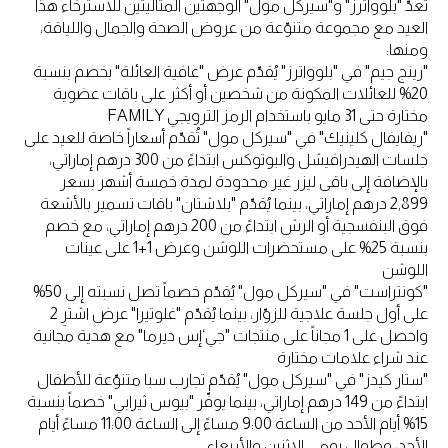
تُعدّ "بلوواترز" و"سيركل مول" الوجهتين المثاليتين للاسترخاء هذا
العيد مع مجموعة متنوّعة من عروض الصحة والجمال واللياقة،
ومنها:
"رينج جيم" في "بلوواترز" يُقدّم عرض "عافية العائلة" بخصم بنسبة
20% للعائلات المكونة من شخصين أو أكثر على باقات عضوية
مختارة حتى 31 مايو باستخدام الرمز الترويجي FAMILY
"ريفايفال كلينيك" في "سيركل مول" تُقدّم أسعاراً خاصة للعيد على
جلسات الهيدرافيشل والبوتوكس ابتداءً من 300 درهم إماراتي،
بالإضافة إلى باقى ليزر غير محدودة لمدة خمسة أشهر بسعر
2,899 درهم إماراتي، بينما يُقدّم "بلاشتان" باقات تسمير بالأشعة
فوق البنفسجية أو الرش ابتداءً من 200 درهم إماراتي، مع خصم
بنسبة 25% على مستحضرات اللوشن وعرض 1+1 على عينات
اللوشن
"كونتراست" في "سيركل مول" يُقدّم خصماً تصل نسبته إلى 50%
على أول جلسة علاجية للزوّار، بينما يُقدّم "غلوتيرا" عرض اشترِ 2
واحصل على 1 مجاناً على منتجات "جي‘إس ديرما" مع هدية مجانية
عند شراء علامات مختارة
"ستار كيدز" في "سيركل مول" يُقدّم تجارب سبا متنوّعة للأطفال
ابتداءً من 149 درهم إماراتي، بينما يوفّر "بيوس ثيرابي" خصماً بنسبة
15% أيام الأحد من الساعة 9:00 مساءً إلى الساعة 11:00 مساءً أيام
الأحد، وطوال يومي الاثنين والأربعاء