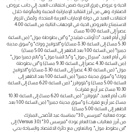
الحية و عروض فِرق الحربية ضمن احتفالات العيد، إلى جانب عروض
الصقارة، وهي من أبرز التقاليد الإماراتية المحببة والمألوفة خلال
احتفالات العيد في دولة الإمارات العربية المتحدة. ويُمكن للزوار
الاستمتاع بالعروض الحية في الوجهات التالية من الساعة 4:00
عصراً إلى الساعة 10:00 مساءً:
أول أيام العيد: "ذا أوتلت فيليدج" و"ابن بطوطة مول" (من الساعة
5:30 مساءً إلى الساعة 8:30 مساءً) و"الخوانيج ووك" و"سوق مدينة
جميرا" (من الساعة 1:00 بعد الظهر إلى الساعة 5:00 مساءً)
ثاني أيام العيد: "سيركل مول" و"ندّ الشبا مول" و"بالم جميرا مول"
(من الساعة 4:30 عصراً إلى الساعة 9:30 مساءً) و"ابن بطوطة
مول" (من الساعة 4:30 عصراً إلى الساعة 8:30 مساءً) و"الخوانيج
ووك" و"سوق مدينة جميرا" (من الساعة 1:00 بعد الظهر إلى
الساعة 5:00 مساءً) و"بلوواترز" (من الساعة 6:20 مساءً إلى الساعة
10:30 مساءً عبر أربع فقرات)
ثالث أيام العيد: "بلوواترز" (من الساعة 6:20 مساءً إلى الساعة 10:30
مساءً عبر أربع فقرات) و"سوق مدينة جميرا" (من الساعة 1:00 بعد
الظهر إلى الساعة 5:00 مساءً)
عودة فعالية "فيرسس 3.0" بمناسبة عيد الأضحى المبارك
من أبرز فعاليات هذا العام عودة "فيرسس 3.0" (Versus 3.0) إلى
"ابن بطوط مول". وبالتعاون مع دائرة الاقتصاد والسياحة بدبي،