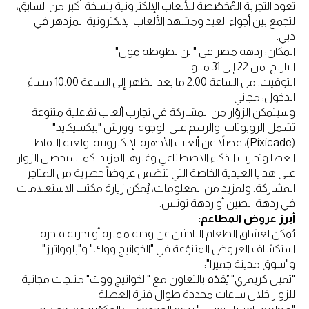
تعود التجربة المُخصّصة للألعاب الإلكترونية بنسخة أكبر من السابق،
لتجمع بين أجواء العيد ومشهد الألعاب الإلكترونية المزدهر في
دبي.
المكان: ردهة مصر في "ابن بطوطة مول"
التاريخ: من 22 إلى 31 مايو
التوقيت: من الساعة 2:00 ما بعد الظهر إلى الساعة 10:00 مساءً
الدخول: مجاني
وسيتمكن الزوّار من المشاركة في تجارب ألعاب تفاعلية متنوعة
تشمل الروبوتات، والرسم على الوجوه، وورش "بيكسيكايد"
(Pixicade)، فضلاً عن ألعاب الأجهزة الإلكترونية، ولعبة التقاط
العصا وتجارب الذكاء الاصطناعي وغيرها المزيد. كما سيحصل الزوار
على هدايا العيدية الخاصة التي تتضمن عروضاً حصرية من المتاجر
المشاركة. ولمزيد من المعلومات، يُمكن زيارة مكتب الاستعلامات
في ردهة الصين أو ردهة تونس.
أبرز عروض المطاعم:
يُمكن لعشاق الطعام الباحثين عن وجبة مميزة أو تجربة فاخرة
استكشاف العروض المتنوّعة في "الخوانيج ووك" و"بلوواترز"
و"سوق مدينة جميرا":
"تمبل كريمري" يُقدّم بالتعاون مع "الخوانيج ووك" مثلجات مجانية
للزوار خلال ساعات محددة طوال فترة العطلة