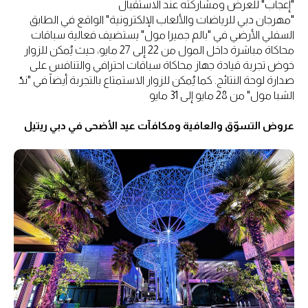
"إعجاب" للعرض ومشاركته عند الاستقبال
"مهرجان دبي للرياضات والألعاب الإلكترونية" الواقع في الطابق
السفلي الأرضي في "بالم جميرا مول" يستضيف فعالية سباقات
محاكاة مباشرة داخل المول من 22 إلى 27 مايو، حيث يُمكن للزوار
خوض تجربة قيادة جهاز محاكاة سباقات احترافي والتنافس على
صدارة لوحة النتائج. كما يُمكن للزوار الاستمتاع بالتجربة أيضاً في "ندّ
الشبا مول" من 28 مايو إلى 31 مايو
عروض التسوّق والعافية ومكافآت عيد الأضحى في دبي ريتيل