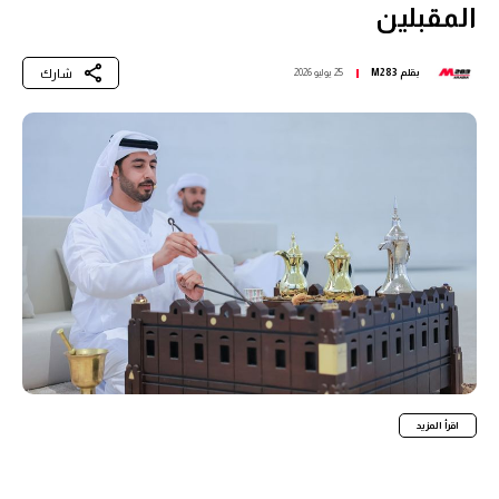
المقبلين
شارك
بقلم
M283
25 يوليو 2026
اقرأ المزيد