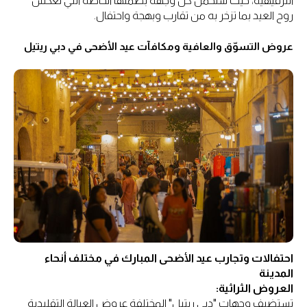
الترفيهية، حيث ستحمل كل وجهة بصمتها الخاصة التي تعكس
روح العيد بما تزخر به من تقارب وبهجة واحتفال.
عروض التسوّق والعافية ومكافآت عيد الأضحى في دبي ريتيل
احتفالات وتجارب عيد الأضحى المبارك في مختلف أنحاء
المدينة
العروض الثراثية:
تستضيف وجهات "دبي ريتيل" المختلفة عروض العيالة التقليدية