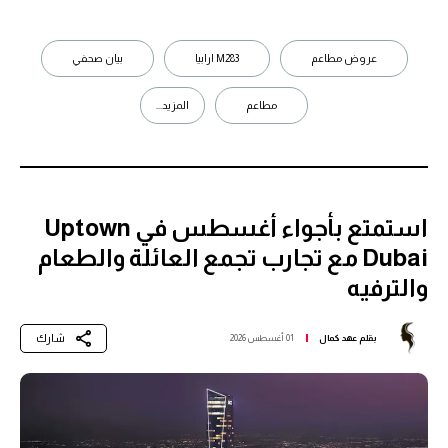
عروض مطاعم
M283 ارابيا
بيان صحفي
مطاعم
المزيد...
استمتع بأجواء أغسطس في Uptown
Dubai مع تجارب تجمع العائلة والطعام
والترفيه
شارك
بقلم
عهد كمال
01 أغسطس 2026