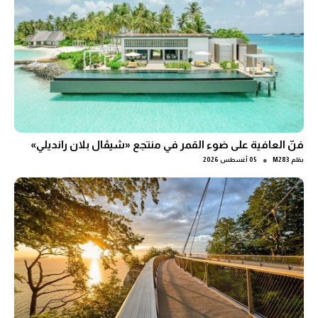
فنّ العافية على ضوء القمر في منتجع «شيڤال بلان رانديلي»
●
بقلم
M283
05 أغسطس 2026