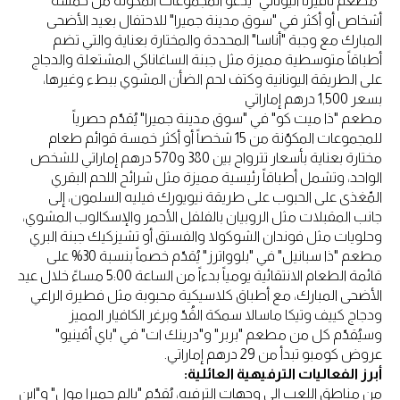
"مطعم تافيرنا اليوناني" يدعو المجموعات المكوّنة من خمسة
أشخاص أو أكثر في "سوق مدينة جميرا" للاحتفال بعيد الأضحى
المبارك مع وجبة "أناسا" المحددة والمختارة بعناية والتي تضم
أطباقاً متوسطية مميزة مثل جبنة الساغاناكي المشتعلة والدجاج
على الطريقة اليونانية وكتف لحم الضأن المشوي ببطء وغيرها،
بسعر 1,500 درهم إماراتي
مطعم "ذا ميت كو" في "سوق مدينة جميرا" يُقدّم حصرياً
للمجموعات المكوّنة من 15 شخصاً أو أكثر خمسة قوائم طعام
مختارة بعناية بأسعار تترواح بين 380 و570 درهم إماراتي للشخص
الواحد، وتشمل أطباقاً رئيسية مميزة مثل شرائح اللحم البقري
المّغذى على الحبوب على طريقة نيويورك فيليه السلمون، إلى
جانب المقبلات مثل الروبيان بالفلفل الأحمر والإسكالوب المشوي،
وحلويات مثل فوندان الشوكولا والفستق أو تشيزكيك جبنة البري
مطعم "ذا سبانيل" في "بلوواترز" يُقدّم خصماً بنسبة 30% على
قائمة الطعام الانتقائية يومياً بدءاً من الساعة 5:00 مساءً خلال عيد
الأضحى المبارك، مع أطباق كلاسيكية محبوبة مثل فطيرة الراعي
ودجاج كييف وتيكا ماسالا سمكة القُدّ وبرغر الكافيار المميز
وسيُقدّم كل من مطعم "بربر" و"درينك ات" في "باي أڤينيو"
عروض كومبو تبدأ من 29 درهم إماراتي.
أبرز الفعاليات الترفيهية العائلية:
من مناطق اللعب إلى وجهات الترفيه، يُقدّم "بالم جميرا مول" و"ابن