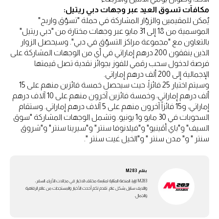
مكافآت تسوق العيد عبر وجهات دبي ريتيل:
يُمكن للمقيمين والزوّار المشاركة في حملة "تسوّق واربح"
الموسمية من 18 إلى 31 مايو عبر وجهات مختارة من "دبي ريتيل"
بالتعاون مع "مجموعة مراكز التسوّق في دبي". وسيحصل الزوار
الذين ينفقون 200 درهم إماراتي في أي من الوجهات المشاركة على
فرصة لدخول سحب رقمي للفوز بجوائز نقدية تصل قيمتها
الإجمالية إلى 200 ألف درهم إماراتي.
وسيتم اختيار 25 فائزاً، حيث سيحصل خمسة فائزين منهم على 15
ألف درهم إماراتي، وخمسة فائزين آخرون منهم على 10 آلاف درهم
إماراتي، و15 فائزاً آخرون منهم على 5 آلاف درهم إماراتي. وستقام
السحوبات في 30 مايو و1 يونيو. وتشمل الوجهات المشاركة "سوق
السيف" و"باي أڤينيو" و"فيلانوفا سنتر" و"سيرينا سنتر" و"شروق
سنتر " و" مدن سنتر " و"الخيل غيت سنتر ".
بقلم
M283
M283 ارابيا، المنصة المثالية لمتابعة مختلف الاخبار في مجالات الأزياء، السفر،
واللايف ستايل بشكل عام. تقدم لكم أحدث الأخبار والمستجدات من عالم الرفاهية
والجمال.