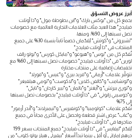
أبرز عروض التسوّق
يجمع كل من "بوكس بارك" و"ابن بطوطة مول" و"ذا أوتلت
فيليدج" هذا العيد مئات العلامات التجارية العالمية مع خصومات
تصل نسبتها إلى 90%، ومنها:
"تشيروتي" و"كوتش" يُقدّمان خصماً ثابتاً بنسبة 30% على جميع
المنتجات في "ذا أوتلت فيليدج"
تُقدّم كل من "بوس" و"هيوغو" و"مايكل كورس" و"بولو رالف
لورين" في "ذا أوتلت فيليدج" خصومات تصل نسبتها إلى 60% مع
تخفيضات إضافية على منتجات مختارة
تتوفّر علامات "أرماني" و"فريد بيري" و"غيس" و"فورلا"
و"لونشامب" و"كالفن كلاين" و"لاكوست" و"تومي هيلفيغر"
و"توري بيرتش" و"أيغنر" و"بالمان" و"بيير كاردان" و"نايكي"
و"جوسيبي زانوتي" في "ذا أوتلت فيليدج" بخصومات تصل نسبتها
إلى 75%
تُقدّم علامات "كولومبيا" و"كونفيرس" و"تيمبرلاند" و"أندر أرمور"
و"غاب" عرض اشترِ قطعة واحصل على الأخرى مجاناً في جميع
متاجرها في "ذا أوتلت فيليدج"
يُقدّم "ليفايس" في "ذا أوتلت فيليدج" جميع المنتجات بسعر 199
درهم إماراتي أو أقل، بينما تبدأ أسعار "بيفيرلي هيلز بولو كلوب" من