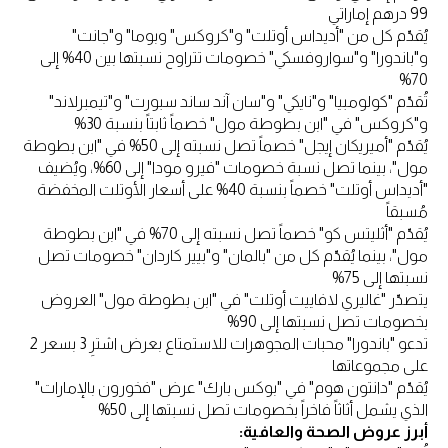
99 درهم إماراتي
يُقدّم كل من "أديداس أوتلت" و"كروكس" وبوما" و"جانت"
و"باندورا" و"سواروفسكي" خصومات تتراوح نسبتها بين 40% إلى
70%
تُقدّم "كولومبيا" و"نايكي" و"سان آند ساند سبورت" و"تيمبرلاند"
و"كروكس" في "ابن بطوطة مول" خصماً ثابتاً بنسبة 30%
يُقدّم "أميريكان إيجل" خصماً تصل نسبته إلى 50% في "ابن بطوطة
مول"، بينما تصل نسبة خصومات "فيرو مودا" إلى 60%، ويُضيف
"أديداس أوتلت" خصماً بنسبة 40% على أسعار الأوتلت المخفضة
مُسبقاً
يُقدّم "أثليتس كو" خصماً تصل نسبته إلى 70% في "ابن بطوطة
مول"، بينما يُقدّم كل من "بالمان" و"بيير كاردان" خصومات تصل
نسبتها إلى 75%
يتصدّر "غاليري لافاييت أوتلت" في "ابن بطوطة مول" العروض
بخصومات تصل نسبتها إلى 90%
تدعو "باندورا" محبات المجوهرات للاستمتاع بعرض اشترِ 3 بسعر 2
على مجموعاتها
يُقدّم "دانتون هوم" في "بوكس بارك" عرض "فخورون بالإمارات"
الذي يشمل أثاثاً فاخراً بخصومات تصل نسبتها إلى 50%
أبرز عروض الصحة والعافية: