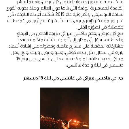
يسكب فيه قلبه وروحه وإبداعه في كل عرض، وهو ما يفسّر
القاعدة الجماهيرية الوفية التي بناها حول العالم. ومنذ دخوله القوي
لساحة الموسيقى الإلكترونية عام 2019، شكّلت أعماله الناجحة مثل
"دير يور موف"، و"إيفري بودي جيت آب"، و"ناثينج أون مي" محطات
مفصلية في تطوّره الفني.
مع كل عرض، يقدّم ماكسي ميراكي مزيجه الخاص من الإيقاع
والعاطفة، ليحوّل أي مكان إلى أجواء استثنائية متكاملة. وبعد
مشاركاته المذهلة على مسارح عالمية وحصوله على إشادة أسماء
بارزة في المجال مثل بلاك كوفي، وسولومون، وبيت تونغ، ينقل
ميراكي هذه الطاقة المتوهّجة نفسها إلى غاتسبي دبي يوم 19
ديسمبر، في ليلة واحدة لا تنسى.
دي جي ماكسي ميراكي في غاتسبي دبي ليلة 19 ديسمبر