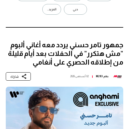
دبي
المزيد...
جمهور تامر حسني يردد معه أغاني ألبوم
"مش هتكرر" في الحفلات بعد أيام قليلة
من إطلاقه الحصري على أنغامي
شارك
بقلم
M283
02 أغسطس 2026