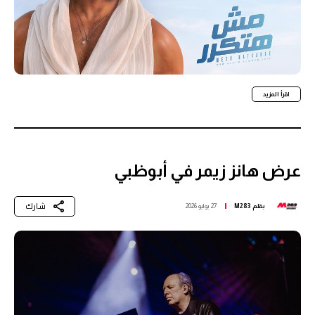
اقرأ المزيد
عرض هانز زيمر في أبوظبي
شارك
بقلم
M283
27 يوليو 2026