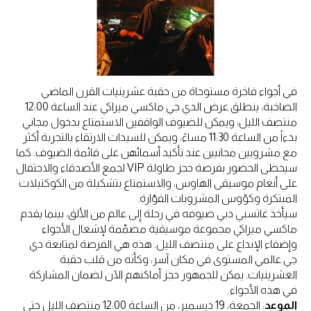
في أجواء فاخرة مستوحاة من حقبة عشرينيات القرن الماضي
الصاخبة، ينطلق عرض الدي جي ماكسي ميراكي عند الساعة 12:00
منتصف الليل، ويمكن للضيوف الواقفين الاستمتاع بدخول مجاني
بدءاً من الساعة 11:30 مساءً، ويمكن للسيدات الارتقاء بالتجربة أكثر
مع مشروبين مجانيين عند تأكيد أسمائهن على قائمة الضيوف. كما
سيحظى الحضور بفرصة حجز طاولة VIP لجمع الأصدقاء والاحتفال
على أنغام موسيقى الهاوس، والاستمتاع بتشكيلة من الكوكتيلات
المبتكرة وكؤوس المشروبات الفوّارة.
سيأخذ غاتسبي دبي ضيوفه في رحلة إلى عالم من الألق، بينما يقدم
ماكسي ميراكي مجموعة موسيقية مصمّمة لإشعال الأجواء
وإضفاء الإبداع على منتصف الليل. هذه هي الفرصة لمتابعة دي
جي عالمي المستوى في مكان آسر، وكأنه من قلب حقبة
العشرينيات. يمكن للجمهور حجز أماكنهم الآن لضمان المشاركة
في هذه الأجواء.
الموعد
: الجمعة، 19 ديسمبر، من الساعة 12:00 منتصف الليل حتى