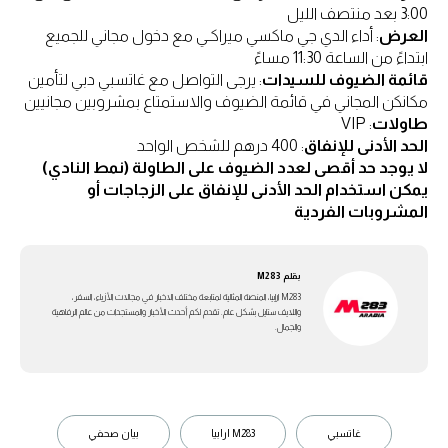
3:00 بعد منتصف الليل
العرض
: أداء الدي جي ماكسي ميراكـي مع دخول مجاني للجميع
ابتداءً من الساعة 11:30 مساءً
قائمة الضيوف للسيدات
: يرجى التواصل مع غاتسبي دبي لتأمين
مكانكن المجاني في قائمة الضيوف والاستمتاع بمشروبين مجانيين
طاولات
: VIP
الحد الأدنى للإنفاق
: 400 درهم للشخص الواحد
لا يوجد حد أقصى لعدد الضيوف على الطاولة (نمط النادي)
يمكن استخدام الحد الأدنى للإنفاق على الزجاجات أو
المشروبات الفردية
بقلم
M283
M283 ارابيا، المنصة المثالية لمتابعة مختلف الاخبار في مجالات الأزياء، السفر،
واللايف ستايل بشكل عام. تقدم لكم أحدث الأخبار والمستجدات من عالم الرفاهية
والجمال.
غاتسبي
M283 ارابيا
بيان صحفي