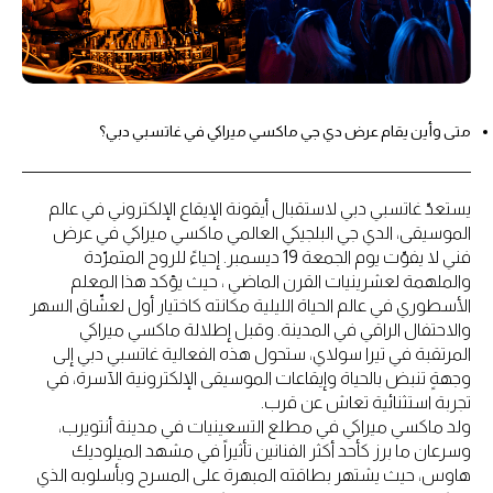
متى وأين يقام عرض دي جي ماكسي ميراكي في غاتسبي دبي؟
يستعدّ غاتسبي دبي لاستقبال أيقونة الإيقاع الإلكتروني في عالم
الموسيقى، الدي جي البلجيكي العالمي ماكسي ميراكي في عرض
فني لا يفوّت يوم الجمعة 19 ديسمبر. إحياءً للروح المتمرّدة
والملهمة لعشرينيات القرن الماضي ، حيث يؤكد هذا المعلم
الأسطوري في عالم الحياة الليلية مكانته كاختيار أول لعشّاق السهر
والاحتفال الراقي في المدينة. وقبل إطلالة ماكسي ميراكي
المرتقبة في تيرا سولاي، ستحول هذه الفعالية غاتسبي دبي إلى
وجهةٍ تنبض بالحياة وإيقاعات الموسيقى الإلكترونية الآسرة، في
تجربة استثنائية تعاش عن قرب.
ولد ماكسي ميراكي في مطلع التسعينيات في مدينة أنتويرب،
وسرعان ما برز كأحد أكثر الفنانين تأثيراً في مشهد الميلوديك
هاوس، حيث يشتهر بطاقته المبهرة على المسرح وبأسلوبه الذي