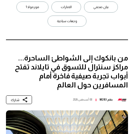
بيان صحفي
الامارات
فورمولا 1
وجهات سياحية
من بانكوك إلى الشواطئ الساحرة...
مراكز سنترال للتسوق في تايلاند تفتح
أبواب تجربة صيفية فاخرة أمام
المسافرين حول العالم
شارك
بقلم
M283
08 أغسطس 2026