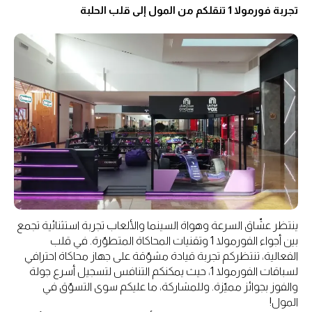
تجربة فورمولا 1 تنقلكم من المول إلى قلب الحلبة
ينتظر عشّاق السرعة وهواة السينما والألعاب تجربة استثنائية تجمع
بين أجواء الفورمولا 1 وتقنيات المحاكاة المتطوّرة. في قلب
الفعالية، تنتظركم تجربة قيادة مشوّقة على جهاز محاكاة احترافي
لسباقات الفورمولا 1، حيث يمكنكم التنافس لتسجيل أسرع جولة
والفوز بجوائز مميّزة. وللمشاركة، ما عليكم سوى التسوّق في
المول!