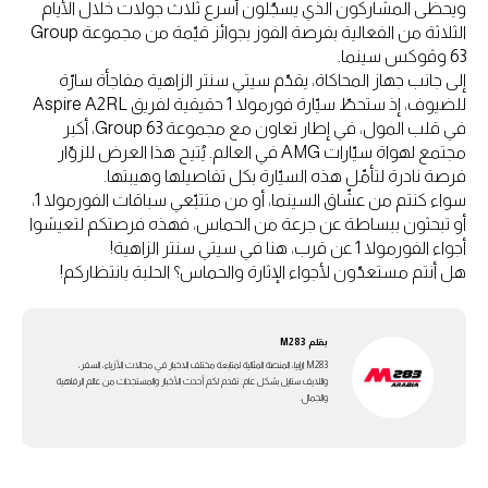
ويحظى المشاركون الذي يسجّلون أسرع ثلاث جولات خلال الأيام
الثلاثة من الفعالية بفرصة الفوز بجوائز قيّمة من مجموعة Group
63 وڤوكس سينما.
إلى جانب جهاز المحاكاة، يقدّم سيتي سنتر الزاهية مفاجأة سارّة
للضيوف، إذ ستحطّ سيّارة فورمولا 1 حقيقية لفريق Aspire A2RL
في قلب المول، في إطار تعاون مع مجموعة Group 63، أكبر
مجتمع لهواة سيّارات AMG في العالم. يُتيح هذا العرض للزوّار
فرصة نادرة لتأمّل هذه السيّارة بكل تفاصيلها وهيبتها.
سواء كنتم من عشّاق السينما، أو من متتبّعي سباقات الفورمولا 1،
أو تبحثون ببساطة عن جرعة من الحماس، فهذه فرصتكم لتعيشوا
أجواء الفورمولا 1 عن قرب، هنا في سيتي سنتر الزاهية!
هل أنتم مستعدّون لأجواء الإثارة والحماس؟ الحلبة بانتظاركم!
بقلم
M283
M283 ارابيا، المنصة المثالية لمتابعة مختلف الاخبار في مجالات الأزياء، السفر،
واللايف ستايل بشكل عام. تقدم لكم أحدث الأخبار والمستجدات من عالم الرفاهية
والجمال.