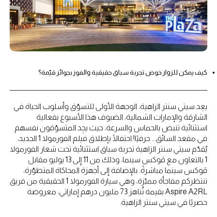
كيف يمكن للزوار خوض تجربة سباق حقيقية والفوز بجوائز قيّمة؟
يعِد سيتي سنتر الزاهية، الوجهة الأولى للتسوّق وأسلوب الحياة في
الشارقة والإمارات الشمالية، الضيوف هذا الأسبوع بفعالية
استثنائية تنبض بالحماس والسرعة، حيث يجِد المتسوّقون نفسهم
في مقعد السائق... حرفيًا! احتفالًا بإطلاق فيلم الفورمولا 1 الجديد،
يُقدّم سيتي سنتر الزاهية تجربة سباق استثنائية تحت شعار الفورمولا
1 بالتعاون مع ڤوكس سينما، وذلك من 11 إلى 13 يوليو مقابل
ڤوكس سينما مباشرةً. بالإضافة إلى أجهزة المحاكاة المتطوّرة،
تنتظركم مفاجأة مميّزة، وهي سيارة الفورمولا 1 الحقيقية من فريق
Aspire A2RL بقيمة تُناهز 73 مليون درهم إماراتي، معروضة
حصريًا في سيتي سنتر الزاهية.