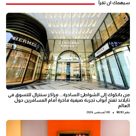
سيهمك ان تقرأ
من بانكوك إلى الشواطئ الساحرة... مراكز سنترال للتسوق في
تايلاند تفتح أبواب تجربة صيفية فاخرة أمام المسافرين حول
العالم
●
بقلم
M283
08 أغسطس 2026