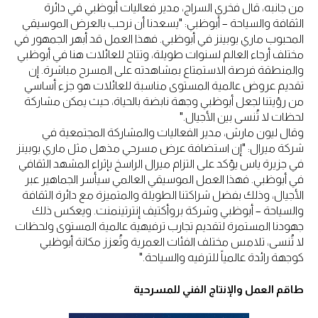
من جانبه، قال فخري السراج، مدير فعاليات أبوظبي في دائرة
الثقافة والسياحة – أبوظبي: "يسعدنا أن نرحب بالعرض الموسيقي
المحبوب ماري بوبينز في أبوظبي. فهذا العمل قد أبهر الجمهور في
مختلف أرجاء العالم لسنوات طويلة، وتتاح للعائلات هنا في أبوظبي
والمنطقة فرصة الاستمتاع بمشاهدته على المسرح مباشرة. إن
تقديم عروض عالمية المستوى مناسبة للعائلات هو جزء أساسي
من رؤيتنا لجعل أبوظبي وجهة نابضة بالحياة، حيث يمكن مشاركة
لحظات لا تُنسى بين الأجيال."
وقال ليون مارش، مدير الفعاليات والمشاركة المجتمعية في
شركة ميرال: "إن استضافة عرض مسرحي مذهل مثل ماري بوبينز
في جزيرة ياس يؤكد على التزام ميرال الراسخ بإثراء المشهد الثقافي
في أبوظبي. فهذا العمل الموسيقي العالمي سيأسر الجماهير عبر
الأجيال، وذلك بفضل شراكتنا الطويلة والمتميزة مع دائرة الثقافة
والسياحة – أبوظبي وشركة بروأكتيف إنترتينمنت. ويعكس ذلك
جهودنا المستمرة لتقديم تجارب ترفيهية عالمية المستوى ولحظات
لا تُنسى، تلامس مختلف الفئات العمرية وتُعزز مكانة أبوظبي
كوجهة رائدة عالمياً للترفيه والسياحة."
طاقم العمل والإنتاج الفني للمسرحية