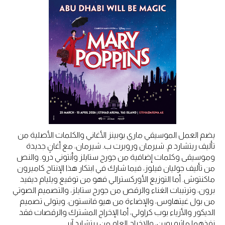
يضم العمل الموسيقي ماري بوبينز الأغاني والكلمات الأصلية من
تأليف ريتشارد م. شيرمان وروبرت ب. شيرمان، مع أغانٍ جديدة
وموسيقى وكلمات إضافية من جورج ستايلز وأنتوني درو. والنص
من تأليف جوليان فيلوز، فيما شارك في ابتكار هذا الإنتاج كاميرون
ماكنتوش. أما التوزيع الأوركسترالي فهو من توقيع ويليام ديفيد
برون، وترتيبات الغناء والرقص من جورج ستايلز، والتصميم الصوتي
من بول غيتهاوس، والإضاءة من هيو فانستون. ويتولى تصميم
الديكور والأزياء بوب كراولي، أما الإخراج المشترك والرقصات فقد
نفذهما ماثيو بورن، والإخراج العام من ريتشارد آير.