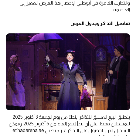
والتجارب الغامرة في أبوظبي، لإحضار هذا العرض المميز إلى
العاصمة.
تفاصيل التذاكر وجدول العرض
ينطلق البيع المسبق للتذاكر ابتداءً من يوم الجمعة 3 أكتوبر 2025
للمسجلين فقط، على أن يبدأ البيع العام من 6 أكتوبر 2025. ويمكن
التسجيل الآن للحصول على التذاكر عبر منصتي etihadarena.ae،