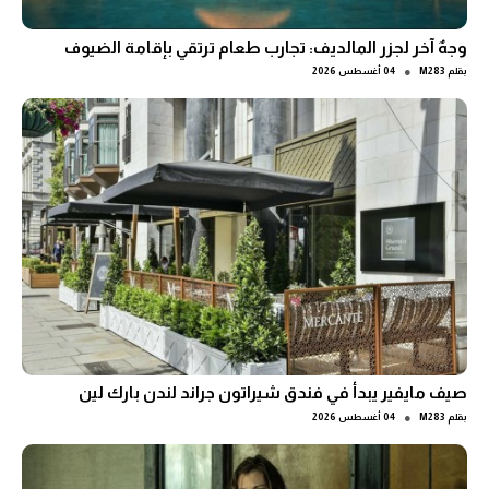
وجهٌ آخر لجزر المالديف: تجارب طعام ترتقي بإقامة الضيوف
●
بقلم
M283
04 أغسطس 2026
صيف مايفير يبدأ في فندق شيراتون جراند لندن بارك لين
●
بقلم
M283
04 أغسطس 2026