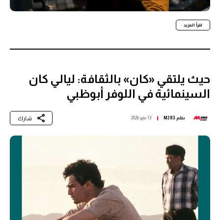
اقرأ المزيد
حيث يلتقي «كان» بالثقافة: ليالي كان
السينمائية في اللوفر أبوظبي
شارك
بقلم
M283
13 مايو 2026