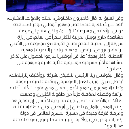
وفي تعليق له، قال كاميرون ماكنتوش، المنتج والمؤلف المشارك:
"لقد سررتُ للغاية عندما حضر جمهور أبوظبي مؤخراً لمشاهدة
جولتي الرائعة في مسرحية "البؤساء"، والآن ستتاح لي فرصة
مشاهدة ماري بوبينز، المربية الأكثر سحراً في العالم، في زيارة
سريعة إلى المدينة، لتقدم نصائح حكيمة مع مجموعة من الأغاني
الرائعة، وعروض الرقص المذهلة، والخدع البصرية المبهرة.
"العطلة الأكثر بهجة" هنا في أبوظبي! سارعوا للحصول على تذاكر
لمشاهدة أكثر مسرحية موسيقية عائلية غامرة ومبهجة على
الإطلاق".
وقال نيكولاس رينا، الرئيس التنفيذي لشركة بروأكتيف إنترتينمنت:
"يحظى ماري بوبينز، العمل الموسيقي بمكانة عالمية مرموقة
ويُحبّه الجمهور من جميع الأعمار. فعلى مدى عقود، شكّلت أغانيه
الرائعة وقصته المذهلة جزءاً من طفولة الكثيرين، وجمعت
العائلات والأصدقاء ضمن تجربة مسرحية لا تُنسى. إن تقديم هذا
الإنتاج المبهر والمليء بالحنين إلى أبوظبي يمثل لحظة استثنائية
ومرحلة فارقة جديدة في مسيرة المسرح العالمي في دولة
الإمارات. ونحن في بروأكتيف إنترتينمت، ملتزمون بمواصلة دعم
هذا النمو."