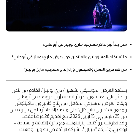
متى يبدأ بيع تذاكر مسرحية ماري بوبينز في أبوظبي؟
ما تعليقات المسؤولين والمنتجين حول عرض ماري بوبينز في أبوظبي؟
من هم فريق العمل والمبدعون وراء إنتاج مسرحية ماري بوبينز؟
يستعد العرض الموسيقي الشهير "ماري بوبينز"، القادم من لندن،
والحائز على العديد من الجوائز لتقديم أول عروضه في أبوظبي.
ويقام العرض المسرحي المذهل من إنتاج كاميرون ماكينتوش
ومجموعة "ديزني ثياتريكال" على منصة الاتحاد أرينا في جزيرة ياس
من 25 مارس إلى 15 أبريل 2026، مع تقديم 26 عرضاً فقط.
وقد تعاونت بروأكتيف إنترتينمنت، مع دائرة الثقافة والسياحة –
أبوظبي، وشركة "ميرال"، الشركة الرائدة في تطوير الوجهات