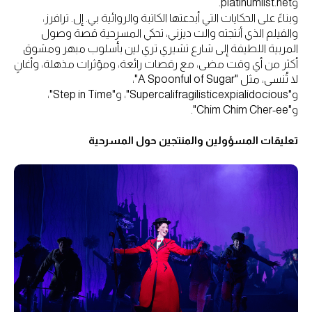
وplatinumlist.net.
وبناءً على الحكايات التي أبدعتها الكاتبة والروائية بي. إل. ترافرز،
والفيلم الذي أنتجته والت ديزني، تحكي المسرحية قصة وصول
المربية اللطيفة إلى شارع تشيري تري لين بأسلوب مبهر ومشوق
أكثر من أي وقت مضى، مع رقصات رائعة، ومؤثرات مذهلة، وأغانٍ
لا تُنسى، مثل "A Spoonful of Sugar"،
و"Supercalifragilisticexpialidocious"، و"Step in Time"،
و"Chim Chim Cher-ee".
تعليقات المسؤولين والمنتجين حول المسرحية