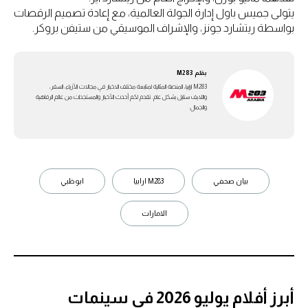
يتولى جميس باول إدارة الجولة العالمية، مع إعادة تصميم الرقصات
بواسطة ريتشارد جونز، والإشراف الموسيقي من ستيفن بروكر.
بقلم
M283
M283 ارابيا، المنصة المثالية لمتابعة مختلف الاخبار في مجالات الأزياء، السفر،
واللايف ستايل بشكل عام. تقدم لكم أحدث الأخبار والمستجدات من عالم الرفاهية
والجمال.
بيان صحفي
M283 ارابيا
ابوظبي
الامارات
أبرز أفلام يوليو 2026 في سينمات