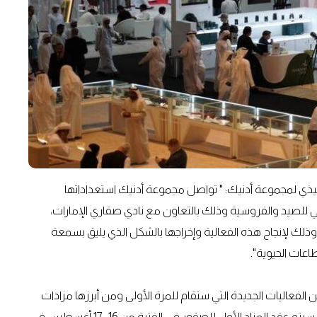
فيذي لمجموعة أدنيك: " تواصل مجموعة أدنيك استعداداتها
 للصيد والفروسية وذلك بالتعاون مع نادي صقاري الإمارات،
وذلك لإنجاح هذه الفعالية وإخراجها بالشكل الذي يليق بسمعة
اعات الحيوية".
فعاليات الجديدة التي ستقام للمرة الأولى ومن أبرزها مزادات
الصقور التي ستقام على عدة مراحل قبل وأثناء المعرض، حيث سيتم عقد المزاد الأول للصقور في الفترة من 16- 17 أغسطس في