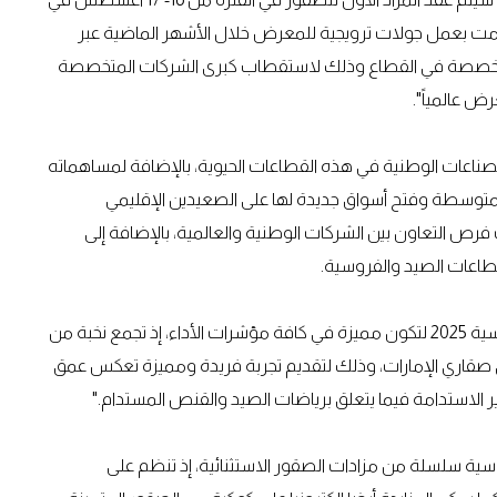
امت بعمل جولات ترويجية للمعرض خلال الأشهر الماضية عبر
 المتخصصة في القطاع وذلك لاستقطاب كبرى الشركات المتخصصة
رض عالمياً".
لصناعات الوطنية في هذه القطاعات الحيوية، بالإضافة لمساهماته
لمتوسطة وفتح أسواق جديدة لها على الصعيدين الإقليمي
رص التعاون بين الشركات الوطنية والعالمية، بالإضافة إلى
طاعات الصيد والفروسية.
تستعد نسخة 2025 من معرض أبوظبي الدولي للصيد والفروسية 2025 لتكون مميزة في كافة مؤشرات الأداء، إذ تجمع نخبة من
ادي صقاري الإمارات، وذلك لتقديم تجربة فريدة ومميزة تعكس عمق
عايير الاستدامة فيما يتعلق برياضات الصيد والقنص المستدام."
 والفروسية سلسلة من مزادات الصقور الاستثنائية، إذ تنظم على