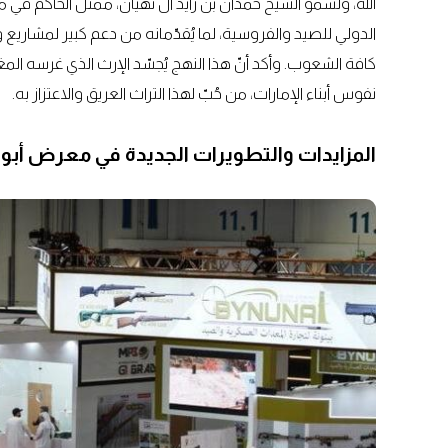
الله، ولسمو الشيخ حمدان بن زايد آل نهيان، ممثل الحاكم ف
الدولي للصيد والفروسية، لما يُقدّمانه من دعم كبير لمشاريع و
كافة الشعوب. وأكد أنّ هذا النهج يُجسّد الإرث الذي غرسه المغ
نفوس أبناء الإمارات، من حُبّ لهذا التراث العريق والاعتزاز به.
المزايدات والتطويرات الجديدة في معرض أبوظب