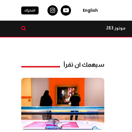
English
اشترك
موتور 283
سيهمك ان تقرأ