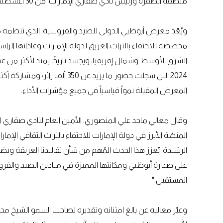
منطقة الظفرة ورئيس نادي صقاري الإمارات، من 30 أغسطس إلى 7 سبتمبر 2025 في مركز أدنيك بأبوظبي.
ويُعّد معرض أبوظبي الدولي للصيد والفروسية، الذي تنظمه م
مخصصة للاحتفاء بالتراث العريق لدولة الإمارات وعاداتها الرا
الشرق الأوسط وشمال إفريقيا، ويجسد تاريخًا يمتد لأكثر من عقدي
المعرض المقبلة نمواً قياسياً في جميع مؤشرات الأداء.
وقال معالي ماجد علي المنصوري، الأمين العام لنادي صقاري 
المنصّة الأبرز في دولة الإمارات للاحتفاء بالتراث الثقافي الإ
على صدارة أبوظبي ومكانتها المميزة في ميادين الصيد والفرو
المستقبل."
وعبّر معاليه عن بالغ امتنانه وتقديره لصاحب السمو الشيخ محم