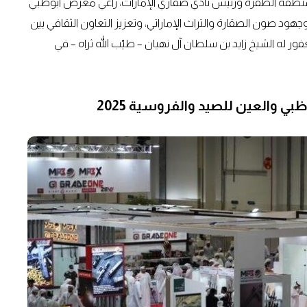
ي منطقة الظفرة ورئيس نادي صقاري الإمارات، راعي معرض أبوظبي
جهود صون الصقارة والتراث الإماراتي، وتعزيز التعاون الثقافي بين
فور له الشيخ زايد بن سلطان آل نهيان – طيّب الله ثراه – في
ي والعين للصيد والفروسية 2025