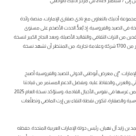
جموعة أدنيك بالتعاون مع نادي صقاري الإمارات، منصة رائدة
سخة في الصيد والفروسية، إذ يُعدُّ الحدث الأضخم على مستوى
ن من التراث الثقافي والتقاليد الأصيلة، وبعد النجاح الكبير لنسخة
2024 التي سجلت حضور ما يزيد عن 350 ألف زائر؛ ومشاركة أكثر من 1700 شركة وعلامة تجارية، من المنتظر أن تشهد نسخة
الإمارات: "إن معرض أبوظبي الدولي للصيد والفروسية أصبح
ماراتي والعربي والحفاظ عليه. وبفضل الدعم المستمر من قيادتنا
الرشيدة، يُعزز هذا الحدث المُهم من شأن تقاليدنا العريقة ويضمن غرسها في نفوس الأجيال القادمة، وستؤكد نسخة العام 2025
سية والصقارة، لتكون نقطة التقاء بين إرث الماضي وتطلّعات
د بن زايد آل نهيان، رئيس دولة الإمارات العربية المتحدة، حفظه