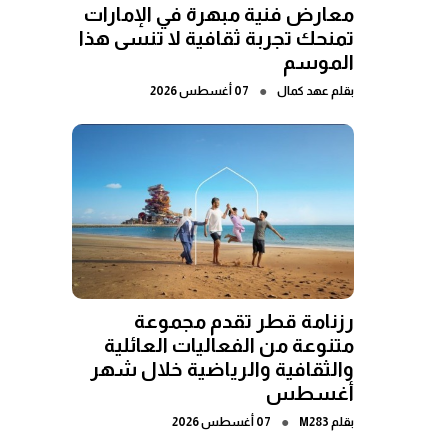
معارض فنية مبهرة في الإمارات
تمنحك تجربة ثقافية لا تنسى هذا
الموسم
●
بقلم
عهد كمال
07 أغسطس 2026
رزنامة قطر تقدم مجموعة
متنوعة من الفعاليات العائلية
والثقافية والرياضية خلال شهر
أغسطس
●
بقلم
M283
07 أغسطس 2026