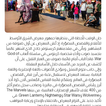
حان الوقت للّحظة التي ينتظرها جمهور معرض الشرق الأوسط
للأفلام والقصص المصوّرة، إذ أعلن المعرض عن أول ضيوفه من
المشاهير. ويأتي في مقدمتهم كريستوفر جادج، الذي اشتهر عالمياً
بتجسيد صوت وأداء شخصية كريتوس في سلسلة ألعاب God of
War، فاتحاً الباب أمام قائمة ضيوف من العيار الثقيل، على أن
يُكشف عن المزيد من الأسماء خلال الأسابيع المقبلة.
وإلى جانب نجوم التمثيل ومؤدي الأصوات باللغة الإنجليزية واللغة
اليابانية، يستعد المعرض لاستقبال نخبة من أبرز فناني القصص
المصوّرة في العالم. ويتقدّم قائمة الفنانين المُعلنين آلان كوا، أحد
أبرز رسّامي القصص المصوّرة في ماليزيا، وصاحب سجل يضم أكثر
من 400 غلاف لأشهر الإصدارات العالمية، من بينها The Marvels
وWolverine وStar Wars وNightwing وGreen Lantern. في
تأكيد جديد على التزام المعرض بالاحتفاء بالإبداع ورعاية المواهب
وتعزيز ثقافة الجمهور في المنطقة وخارجها.