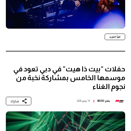
اقرأ المزيد
حفلات "بيت ذا هيت" في دبي تعود في
موسمها الخامس بمشاركة نخبة من
نجوم الغناء
شارك
بقلم
M283
14 يوليو 2026