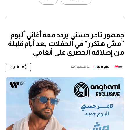
جمهور تامر حسني يردد معه أغاني ألبوم
"مش هتكرر" في الحفلات بعد أيام قليلة
من إطلاقه الحصري على أنغامي
شارك
بقلم
M283
02 أغسطس 2026