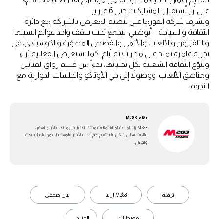
على أن تُستقبل المشاركات حتى 6 فبراير.
وتشرف شركة انفورما على تنظيم المعرض بالشراكة مع دائرة
الثقافة والسياحة – أبوظبي، ليجمع تحت سقف واحد عوالم السينما
والتلفزيون والألعاب والأنمي والقصص المصوّرة والكوسبلاي، في
تجربة غامرة تمتد على مدار ثلاثة أيام. كما تستعرض الفعالية ثراء
وتنوّع الثقافة الشعبية بكل تجلياتها، بدءاً من قسم رواق الفنانين
ومناطق الألعاب، ووصولاً إلى حي الأوتاكو والجلسات الحوارية مع
النجوم.
بقلم
M283
M283 ارابيا، المنصة المثالية لمتابعة مختلف الاخبار في مجالات الأزياء، السفر،
واللايف ستايل بشكل عام. تقدم لكم أحدث الأخبار والمستجدات من عالم الرفاهية
والجمال.
ترفيه
M283 ارابيا
بيان صحفي
مهرجانات
المزيد...