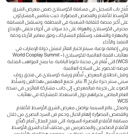
فُتح باب التسجيل في مسابقة الكوسبلاي ضمن معرض الشرق
الأوسط للأفلام والقصص المصوّرة، حيث يتنافس المشاركون
على أكبر منصة للثقافة الشعبية في المنطقة. وتستقبل المسابقة
محترفي الكوسبلاي والهواة على حد سواء، في أجواء تحتفي بالإبداع
والمهارة والشغف، وستُقيّم المشاركات وفق معايير الأزياء ودقة
التنفيذ والأداء.
وفي إضافة نوعية، سيتم اختيار الفائز لتمثيل دولة الإمارات في
نهائيات القمة العالمية للكوسبلاي (World Cosplay Summit –
WCS) التي تُقام في مدينة ناغويا اليابانية، ما يمنح المواهب المحلية
فرصة للحضور على الساحة العالمية.
وقبل انطلاق المعرض، تُنظَّم ورشة كوسبلاي في فندق روڤ،
سيتي سنتر ديرة بتاريخ 31 يناير، تجمع المهتمين بهذا الفن وتسلّط
الضوء على تجربته فيالمعرض، إلى جانب مشاركة الفائزين في نسخة
العام الماضي بخبراتهم حول الاستعداد للمشاركة في نهائيات
WCS.
ولمحبّي عالم السينما، يواصل معرض الشرق الأوسط للأفلام
والقصص المصوّرة إلهام الخيال ودعم فن السرد البصري من خلال
مسابقة الأفلام القصيرة السنوية، التي تفتح المجال أمام صُنّاع
الأفلام الصاعدين والمخضرمين من مختلف أنحاء الشرق الأوسط
لتقديم أعمال أصلية مستوحاة من موضوع هذا العام «الأحلام»،