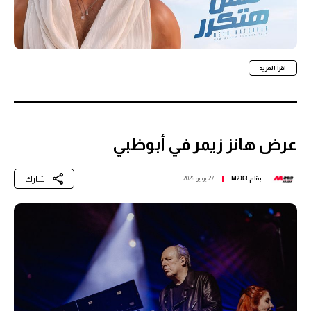
اقرأ المزيد
عرض هانز زيمر في أبوظبي
شارك
بقلم
M283
27 يوليو 2026