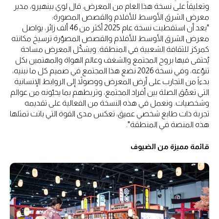
وتعليقاً على نسخة هذا العام من المعرض، قال لوي بينهيرو، مدير
معرض الشرق الأوسط للأفلام والقصص المصورة:
"بعد أن استقطبت نسخة عام 2025 أكثر من 46 ألف زائر، يواصل
معرض الشرق الأوسط للأفلام والقصص المصوّرة ترسيخ مكانته
كمركز للثقافة الشعبية في المنطقة. ويشكّل المعرض مساحة
يُحتفى فيها بروح المجتمع والشغف وعالم الهواة والمهتمين بكل
تنوّعه، وفي نسخة 2026 نضع هذا المجتمع في صميم كل ما نبنيه،
بدءاً من التجارب على أرض المعرض ووصولاً إلى الروابط الإنسانية
التي تعمّق الصلة بين أفراد المجتمع، وتربطهم بما يحبّونه من عوالم
وشخصيات. ونعمل في هذه النسخة من الفعالية على تقديمه
تجربة ذات طابع شخصي عميق، تعكس مدى القوة التي باتت تمثلها
هذه المنصة في المنطقة".
قائمة مميزة من الضيوف