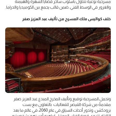
مسرحية نوعية تتناول بأسلوب ساخر قضايا الشهرة والهيمنة
والغرور في الوسط الفني، ضمن قالب يجمع بين الكوميديا والدراما.
خلف كواليس ملك المسرح من تأليف عبد العزيز صفر
وتحمل المسرحية توقيع وتأليف المخرج المبدع عبد العزيز صفر
مقدمةً من شركة القيصر للفعاليات بالتعاون مع بست
برودكشن، وتدور أحداث السياق في عام 2060، في عالم ما بعد
الكارثة، لتروي قصة الفنان المعتزل إبراهيم أحسنهم بشخصيتيه