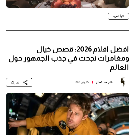
اقرأ المزيد
افضل افلام 2026: قصص خيال
ومغامرات نجحت في جذب الجمهور حول
العالم
شارك
بقلم
عهد كمال
05 يونيو 2026