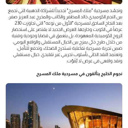
وتجسّد مسرحية "ملك المسرح" تجديداً للشراكة الذهبية التي تجمع
بين النجم الكوميدي خالد المظفر والكاتب والمخرج عبد العزيز صفر،
بعد النجاح الساحق لمسرحية "الأول من نوعه" التي تجاوزت 230
عرضاً في الكويت وخارجها. العرض الجديد لا يقتصر على استحضار
الروح الكوميدية المعهودة، بل يتعمق في قضايا وجودية وفنية
من خلال طرح ذكي يمزج بين الخيال المستقبلي والواقع اليومي،
ضمن تجربة مسرحية تفاعلية تستدرج الضحك، وتدفع للتأمل،
وتعتمد النقد الذاتي بأسلوب تجريبي غير تقليدي. خيال مستقبلي
ونقد واقعي في عرض لا يُفَوّت.
نجوم الخليج يتألقون في مسرحية ملك المسرح