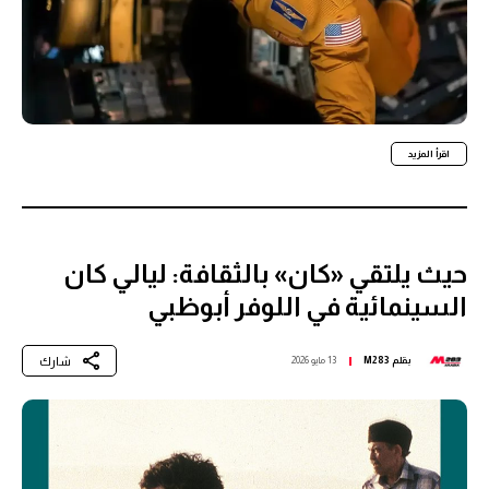
اقرأ المزيد
حيث يلتقي «كان» بالثقافة: ليالي كان
السينمائية في اللوفر أبوظبي
شارك
بقلم
M283
13 مايو 2026