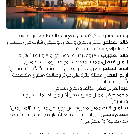
وتضم المسرحية كوكبة من ألمع نجوم المنطقة، بمن فيهم:
خالد المظفر
: ممثل، مخرج، وملحن موسيقي، شارك في مسلسل
"الدولة العميقة" على نتفليكس
خالد العجيرب
: معروف بحسه الكوميدي وتعاوناته الشهيرة
إيمان فيصل
: ممثلة متعددة المواهب ومساعدة مخرج
أحمد المظفر
: معروف بأدواره في "ست شباب" و"ملك المسرح"
أريج العطار
: ممثلة حائزة على جوائز وصانعة محتوى متخصصة
بأسلوب الحياة
عبد العزيز صفر:
مؤلف ومخرج مسرحي
محمد صفر
: ممثل معروف في أكثر من 50 عملاً تلفزيونياً
ومسرحياً
سلمان كايد
: ممثل معروف عن دوره في مسرحية "المحترمين"
مهدي دشتي
: نال استحساناً واسعاً لأدواره في مسرحيات "موعد
مع معاليه" و"المحترمين"