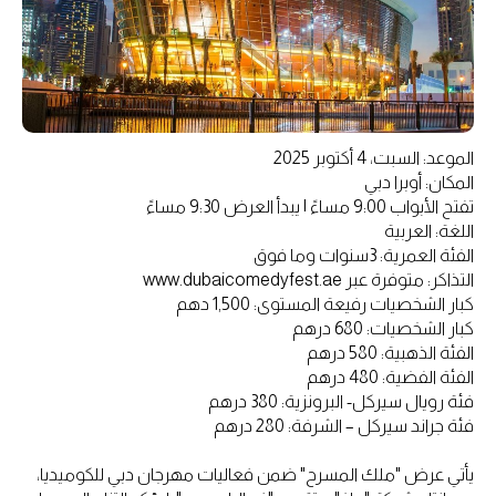
الموعد: السبت، 4 أكتوبر 2025
المكان: أوبرا دبي
تفتح الأبواب 9:00 مساءً | يبدأ العرض 9:30 مساءً
اللغة: العربية
الفئة العمرية: 3سنوات وما فوق
التذاكر: متوفرة عبر www.dubaicomedyfest.ae
كبار الشخصيات رفيعة المستوى: 1,500 دهم
كبار الشخصيات: 680 درهم
الفئة الذهبية: 580 درهم
الفئة الفضية: 480 درهم
فئة رويال سيركل- البرونزية: 380 درهم
فئة جراند سيركل – الشرفة: 280 درهم
يأتي عرض "ملك المسرح" ضمن فعاليات مهرجان دبي للكوميديا،