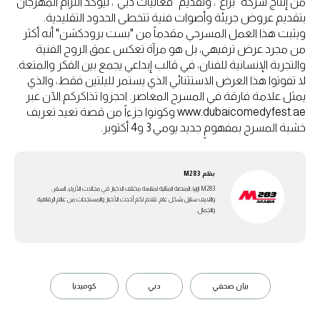
من إنتاج شركة "براغ"، وتقديم "فعاليات دبي"، ليؤكد التزام المهرجان
بتقديم عروض جريئة وأصوات فنية تتخطى الحدود التقليدية.
ويثبت هذا العمل المسرحي مقدماً من "بست برودكشن" أنه أكثر
من مجرد عرض ترفيهي، بل هو مرآة تعكس عمق الروح الفنية
والتجربة الإنسانية للفنان، في قالب إبداعي يجمع بين الفكر والمتعة.
لا تفوتوا هذا العرض الاستثنائي الذي يستمر لليلتين فقط، والذي
يمثل علامة فارقة في المسرح المعاصر. احجزوا تذاكركم الآن عبر
www.dubaicomedyfest.ae وكونوا جزءاً من قصة تعيد تعريف
خشبة المسرح بمفهومٍ جديد يومي 3 و4 أكتوبر.
بقلم
M283
M283 ارابيا، المنصة المثالية لمتابعة مختلف الاخبار في مجالات الأزياء، السفر،
واللايف ستايل بشكل عام. تقدم لكم أحدث الأخبار والمستجدات من عالم الرفاهية
والجمال.
بيان صحفي
دبي
كوميديا