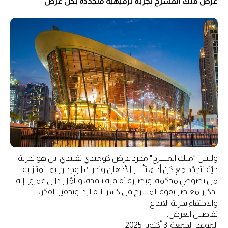
عرض ملك المسرح تجربة ترفيهية متجددة بكل عرض
وليس "ملك المسرح" مجرد عرض كوميدي تقليدي، بل هو تجربة
حيّة تتجدّد مع كلّ أداء، تأسر الأذهان وتحرك الوجدان بما تمتاز به
من نصوصٍ محكمة، وبصيرة ثقافية نافذة، وتأمّل ذاتي عميق. إنه
تذكير معاصر بقوة المسرح في كسر التقاليد، وتحفيز الفكر،
والاحتفاء بحرية الإبداع.
تفاصيل العرض:
الموعد: الجمعة، 3 أكتوبر 2025