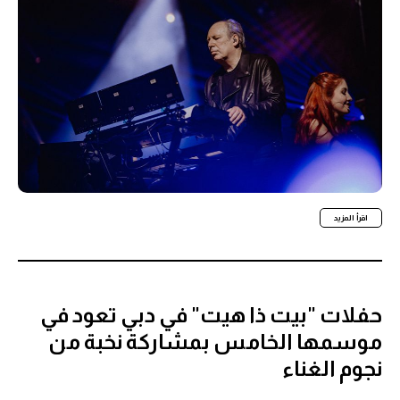
اقرأ المزيد
حفلات "بيت ذا هيت" في دبي تعود في
موسمها الخامس بمشاركة نخبة من
نجوم الغناء