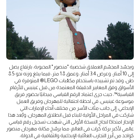
ويجسّد المجسّم العملاق شخصية "منصور" المحبوبة، بارتفاع يصل
إلى 10 أمتار، وعرض 3.4 أمتار، وعمق 1.8 متر، فيما يبلغ وزنه نحو 8.5
طن، وقد تم تشييده باستخدام مكعّبات LEGO® المتوفرة في
الأسواق وفق المعايير الدقيقة المعتمدة من قبل غينيس للأرقام
القياسية™، حيث جرى اعتماد الرقم القياسي ميدانيًا بحضور فريق
موسوعة غينيس، في لحظة احتفالية للمهرجان وفريق العمل
الإبداعي، إلى جانب مئات الأسر من مختلف أنحاء الإمارات التي
شاركت في المراحل الأولية للبناء قبل انطلاق المهرجان، ويُعد هذا
الإنجاز امتدادًا لنجاح النسخة الأولى التي شهدت تسجيل رقم قياسي
عالمي لأكبر بركة كرات في العالم، مما يرسّخ مكانة مهرجان منصور
كواحد من أبرز التجارب العائلية الإبداعية والثقافية في الدولة،