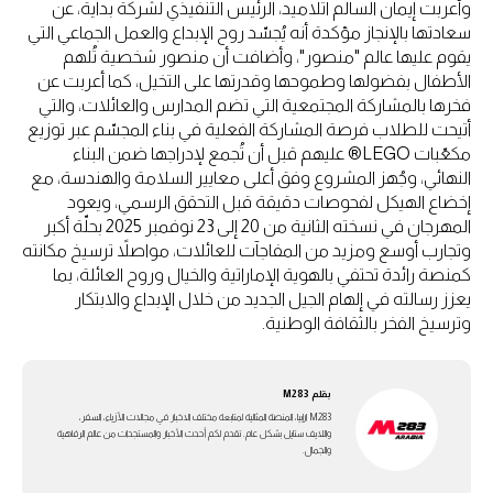
وأعربت إيمان السالم اتلاميد، الرئيس التنفيذي لشركة بداية، عن
سعادتها بالإنجاز مؤكدة أنه يُجسّد روح الإبداع والعمل الجماعي التي
يقوم عليها عالم "منصور"، وأضافت أن منصور شخصية تُلهم
الأطفال بفضولها وطموحها وقدرتها على التخيل، كما أعربت عن
فخرها بالمشاركة المجتمعية التي تضم المدارس والعائلات، والتي
أتيحت للطلاب فرصة المشاركة الفعلية في بناء المجسّم عبر توزيع
مكعّبات LEGO® عليهم قبل أن تُجمع لإدراجها ضمن البناء
النهائي، وجُهز المشروع وفق أعلى معايير السلامة والهندسة، مع
إخضاع الهيكل لفحوصات دقيقة قبل التحقق الرسمي، ويعود
المهرجان في نسخته الثانية من 20 إلى 23 نوفمبر 2025 بحلّة أكبر
وتجارب أوسع ومزيد من المفاجآت للعائلات، مواصلاً ترسيخ مكانته
كمنصة رائدة تحتفي بالهوية الإماراتية والخيال وروح العائلة، بما
يعزز رسالته في إلهام الجيل الجديد من خلال الإبداع والابتكار
وترسيخ الفخر بالثقافة الوطنية.
بقلم
M283
M283 ارابيا، المنصة المثالية لمتابعة مختلف الاخبار في مجالات الأزياء، السفر،
واللايف ستايل بشكل عام. تقدم لكم أحدث الأخبار والمستجدات من عالم الرفاهية
والجمال.