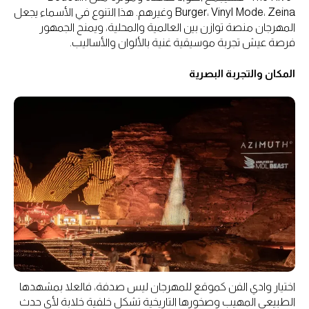
Burger، Vinyl Mode، Zeina وغيرهم. هذا التنوع في الأسماء يجعل
المهرجان منصة توازن بين العالمية والمحلية، ويمنح الجمهور
فرصة عيش تجربة موسيقية غنية بالألوان والأساليب.
المكان والتجربة البصرية
اختيار وادي الفن كموقع للمهرجان ليس صدفة، فالعلا بمشهدها
الطبيعي المهيب وصخورها التاريخية تشكل خلفية خلابة لأي حدث