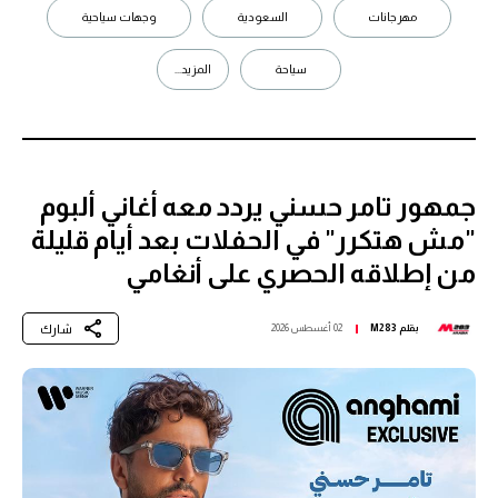
مهرجانات
السعودية
وجهات سياحية
سياحة
المزيد...
جمهور تامر حسني يردد معه أغاني ألبوم
"مش هتكرر" في الحفلات بعد أيام قليلة
من إطلاقه الحصري على أنغامي
شارك
بقلم
M283
02 أغسطس 2026