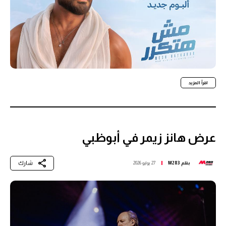
اقرأ المزيد
عرض هانز زيمر في أبوظبي
شارك
بقلم
M283
27 يوليو 2026