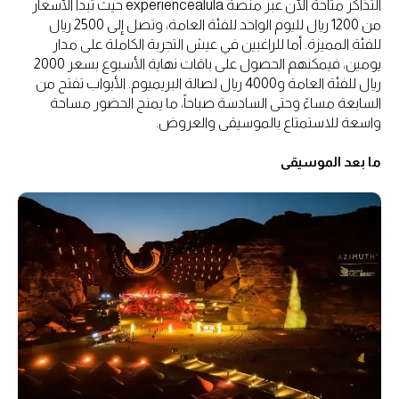
التذاكر متاحة الآن عبر منصة experiencealula حيث تبدأ الأسعار
من 1200 ريال لليوم الواحد للفئة العامة، وتصل إلى 2500 ريال
للفئة المميزة. أما للراغبين في عيش التجربة الكاملة على مدار
يومين، فيمكنهم الحصول على باقات نهاية الأسبوع بسعر 2000
ريال للفئة العامة و4000 ريال لصالة البريميوم. الأبواب تفتح من
السابعة مساءً وحتى السادسة صباحاً، ما يمنح الحضور مساحة
واسعة للاستمتاع بالموسيقى والعروض.
ما بعد الموسيقى