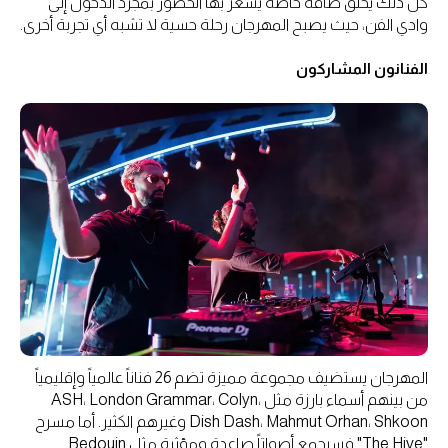
كل ذلك يخلق طاقة خاصة يشعر بها الحضور بمجرد الدخول إلى
وادي الفن، حيث يصبح المهرجان رحلة حسية لا تشبه أي تجربة أخرى.
الفنانون المشاركون
المهرجان يستضيف مجموعة مميزة تضم 26 فناناً عالمياً وإقليمياً
من بينهم أسماء بارزة مثل ASH، London Grammar، Colyn،
Dish Dash، Mahmut Orhan، Shkoon وغيرهم الكثير. أما مسرح
"The Hive" فسيجمع أصواتاً صاعدة ومؤثرة مثل Bedouin