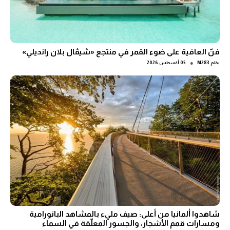
فنّ العافية على ضوء القمر في منتجع «شيڤال بلان رانديلي»
●
بقلم
M283
05 أغسطس 2026
شاهدوا ألمانيا من أعلى: صيف مليء بالمشاهد البانورامية
ومسارات قمم الأشجار، والجسور المعلّقة في السماء