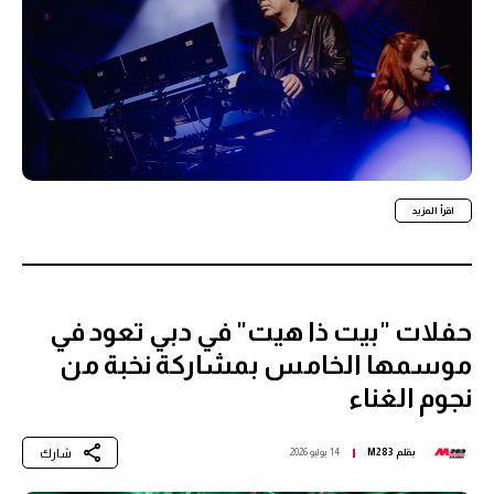
اقرأ المزيد
حفلات "بيت ذا هيت" في دبي تعود في
موسمها الخامس بمشاركة نخبة من
نجوم الغناء
شارك
بقلم
M283
14 يوليو 2026