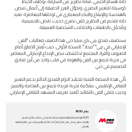
دانه هشام الجنيبي: فنانة تطريز من الشارقة، توظف الخيط
كوسيلة للتعبير البصري، وتحوّل الغرز الدقيقة إلى أعمال تنبض
بالهندسة والإيقاع والبناء المعماري.في لوحاتها المعاصرة، تعيد
دانه تقديم فن التطريز كفن بصري حديث، نابض بالحميمية،
ومُحمّل بالطبقات والدلالات الشخصية العميقة.
يستضيف فندق مِي باي ميليا دبي هذا الصيف فعاليات "الفن
الإماراتي في مِي" "مداد"، النسخة الأولى، حيث تُفتح الآفاق أمام
الضيوف وأفراد المجتمع لاكتشاف نبض الإبداع الإماراتي المعاصر،
في تجربة تجمع بين الفن والهوية في قلب واحد من أبرز فنادق
التصميم في دبي.
تأتي هذه المنصة الفنية لتجسّد التزام الفندق الدائم بدعم التعبير
الثقافي الإقليمي، مقدّمة تجربة فريدة تجمع بين الفخامة والتميز،
وحيث يلتقي الفن بالتقاليد ليُعيد تعريف المشهد الثقافي الإماراتي.
بقلم
M283
M283 ارابيا، المنصة المثالية لمتابعة مختلف الاخبار في مجالات الأزياء، السفر،
واللايف ستايل بشكل عام. تقدم لكم أحدث الأخبار والمستجدات من عالم الرفاهية
والجمال.