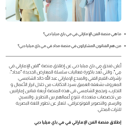
ما هي منصة الفن الإماراتي في مي باي ميليا دبي؟
من هم الفنانون المشاركون في منصة مداد في مي باي ميليا دبي؟
أعلن فندق مِي باي ميليا دبي عن إطلاق منصة "الفن الإماراتي في
مِي"، والتي تُعد باكورة فعاليات سلسلة المعارض الجديدة "مداد"،
بإشراف القيم الفني والمبدع الإماراتي عبد الله خالد الشامسي،
المعروف بشغفه العميق بسرد الحكايات من خلال ابراز الأعمال و
التجارب، ويجمع الشامسي في هذه المنصة أربعة فنانين إماراتيين
من تخصصات متعددة، تتنوع أعمالهم بين التطريز، والنسيج،
والرسم، والتصوير الفوتوغرافي،، لتعبّر عن تطور اللغة البصرية
للتراث المحلي.
إطلاق منصة الفن الإماراتي في مي باي ميليا دبي