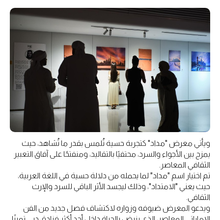
ويأتي معرض "مداد" كتجربة حسية تُلمس بقدر ما تُشاهد، حيث
يمزج بين الأجواء والسرد، محتفيًا بالتقاليد، ومنفتحًا على آفاق التعبير
الثقافي المعاصر.
تم اختيار اسم "مداد" لما يحمله من دلالة حسية في اللغة العربية،
حيث يعني "الامتداد"، وذلك ليجسد الأثر الباقي للسرد والإرث
الثقافي.
ويدعو المعرض ضيوفه وزواره لاكتشاف فصل جديد من الفن
الإماراتي المعاصر، الذي ينبض بالحياة داخل أحد أكثر فنادق دبي تميزًا