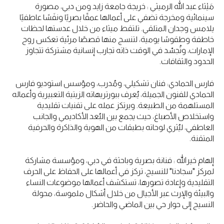
مَيْثاء عبد الله الرميثي : خريجة جامعة زايد ومن دبي، مصورة
سينمائية ومخرجة تضفي على أعمالها عمقًا بصريًا ونفَسًا عاطفيًا
يلامس وجدان المتلقي. تلتقط ميثاء من خلال عدستها لحظات
خاطفة وطقوسًا يومية، لتنسج منها قصصًا مرئية تعكس روح
الإمارات، وتُجسّد في الوقت ذاته تجارب إنسانية مشتركة تتجاوز
الحدود والثقافات.
فارس الحمادي: فنان تشكيلي، ومُدرب، ومؤسس استوديو فارس
الحمادي للفنون الجميلة، يُعرف ببورتريهاته الزيتية التعبيرية وأعماله
المستلهمة من الطبيعة. ويرتكز عمله على تقنيات تقليدية
واستخلاص الأصباغ، حيث يجمع بين البُعد الأكاديمي والجانب
العاطفي، ليُثري لوحاته بطبقات من الهوية والذاكرة والحرفية
المتقنة.
إلهام خيرالله : فنانة بصرية وباحثة في دبي، ومؤسسة مشاركة
لمركز "سجادنا" للنسيج، تركز في أعمالها على الحفاظ على الحرف
التقليدية وإعادة تصورها، تستكشف أعمالها موضوعات النساء
والبيئة والإرث عبر الأجيال من خلال أشكال ملموسة، محولة
النسيج إلى حوار حي بين الماضي والحاضر.