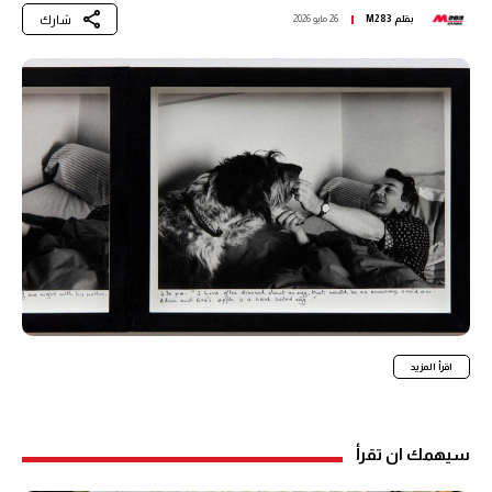
شارك
بقلم
M283
26 مايو 2026
اقرأ المزيد
سيهمك ان تقرأ