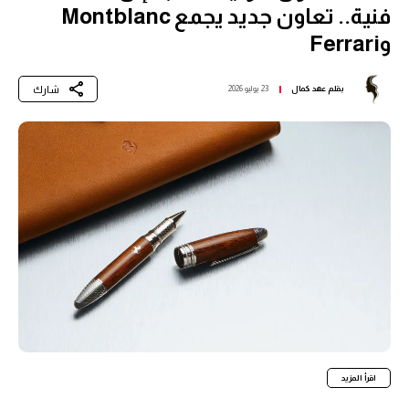
فنية.. تعاون جديد يجمع Montblanc
وFerrari
شارك
بقلم
عهد كمال
23 يوليو 2026
اقرأ المزيد