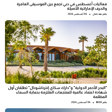
فعاليات أغسطس في دبي تجمع بين الموسيقى الغامرة
والحرف الإماراتية الأصيلة
●
بقلم
عهد كمال
06 أغسطس 2026
"البحر الأحمر الدولية" و"دارك سكاي إنترناشونال" تطلقان أول
شهادة اعتماد عالمية للمنتجعات الملتزمة بحماية السماء
المظلمة
●
بقلم
M283
06 أغسطس 2026