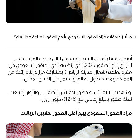
ما أبرز صفقات مزاد الصقور السعودي وأهم الصقور المباعة هذا العام؟
أقيمت مساء أمس، الليلة الثامنة من ليالي منصة المزاد الدولي
لمزارع إنتاج الصقور 2025، الذي ينظمه نادي الصقور السعودي في
مقره بملهم (شمال مدينة الرياض)، بمشاركة مزارع إنتاج رائدة من
المملكة ومختلف دول العالم، ويستمر حتى الاثنين المقبل.
وشهدت الليلة الثامنة حضورًا لافتًا من الصقارين والزوار، إذ بيعت
ثلاثة صقور بمبلغ إجمالي بلغ (1.276) مليون ريال.
مزاد الصقور السعودي يبيع أغلى الصقور بملايين الريالات