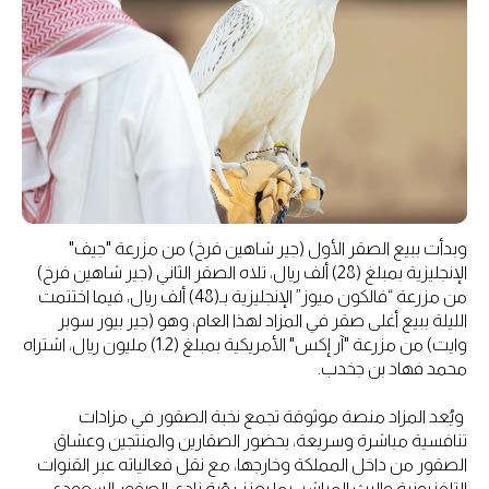
وبدأت ببيع الصقر الأول (جير شاهين فرخ) من مزرعة "جيف"
الإنجليزية بمبلغ (28) ألف ريال، تلاه الصقر الثاني (جير شاهين فرخ)
من مزرعة “فالكون ميوز” الإنجليزية بـ(48) ألف ريال، فيما اختتمت
الليلة ببيع أغلى صقر في المزاد لهذا العام، وهو (جير بيور سوبر
وايت) من مزرعة "آر إكس" الأمريكية بمبلغ (1.2) مليون ريال، اشتراه
محمد فهاد بن جخدب.
ويُعد المزاد منصة موثوقة تجمع نخبة الصقور في مزادات
تنافسية مباشرة وسريعة، بحضور الصقارين والمنتجين وعشاق
الصقور من داخل المملكة وخارجها، مع نقل فعالياته عبر القنوات
التلفزيونية والبث المباشر، بما يعزز رؤية نادي الصقور السعودي