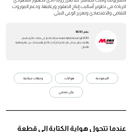
للريادة في تطوير أساليب إنتاج الصقور ورعايتها، ودعم الموروث
الثقافي والاقتصادي وتعزيز الوعي البيئي.
بقلم
M283
M283 ارابيا، المنصة المثالية لمتابعة مختلف الاخبار في مجالات الأزياء، السفر،
واللايف ستايل بشكل عام. تقدم لكم أحدث الأخبار والمستجدات من عالم الرفاهية
والجمال.
السعودية
هوايات
وجهات سياحية
بيان صحفي
عندما تتحول هواية الكتابة إلى قطعة