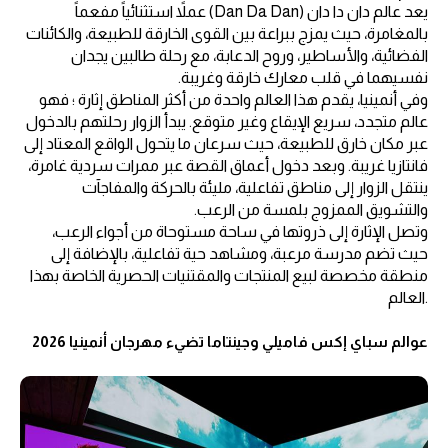
يعد عالم دان دا دان (Dan Da Dan) عملاً استثنائياً مفعماً
بالمغامرة، حيث يمزج ببراعة بين القوى الخارقة للطبيعة، والكائنات
الفضائية، والأساطير، وروح الدعابة، مع رحلة طالبين يجدان
نفسيهما في قلب معارك خارقة وغريبة.
وفي أنمينيا، يقدم هذا العالم واحدة من أكثر المناطق إثارة ؛ فهو
عالم متجدد، سريع الإيقاع وغير متوقع. يبدأ الزوار رحلتهم بالدخول
عبر مكان خارق للطبيعة، حيث سرعان ما يتحول الواقع المعتاد إلى
فانتازيا غريبة. وبعد دخول أعماق القصة عبر ممرات سردية غامرة،
ينتقل الزوار إلى مناطق تفاعلية، مليئة بالحركة والمفاجآت
والتشويق الممزوج بلمسة من الرعب.
وتصل الإثارة إلى ذروتها في ساحة مستوحاة من أجواء الرعب،
حيث تضم مدرسة مرعبة، ومشاهد حية تفاعلية، بالإضافة إلى
منطقة مخصصة لبيع المنتجات والمقتنيات الحصرية الخاصة بهذا
.العالم
عوالم سباي إكس فاميلي وجينتاما تضيء مهرجان أنمينيا 2026