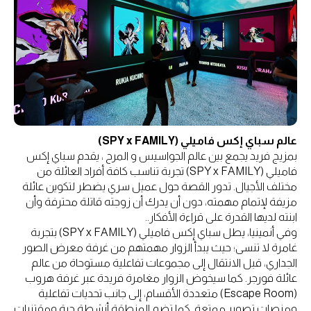
عالم سباي إكس فاميلي (SPY x FAMILY)
بمزيج فريد يجمع بين عالم الجواسيس و المرح ، يقدم سباي إكس
فاميلي (SPY x FAMILY) تجربة تناسب كافة أفراد العائلة من
مختلف الأجيال. تدور القصة حول عميل سري يضطر لتكوين عائلة
مزيفة لإتمام مهمته، دون أن يدرك أن زوجته قاتلة محترفة وأن
ابنته لديها القدرة على قراءة الأفكار..
وفي أنمينيا، يطل سباي إكس فاميلي (SPY x FAMILY) بتجربة
غامرة لا تنسى؛ حيث يبدأ الزوار مهمتهم من غرفة معرض الصور
الجداري، قبل الانتقال إلى مجموعات تفاعلية مستوحاة من عالم
عائلة فورجر. كما سيخوض الزوار مغامرة فريدة عبر غرفة هروب
(Escape Room) متعددة الأقسام، إلى جانب تحديات تفاعلية
ومنصات تصوير ممتعة. كما تضم المنطقة أنشطة حية ومقتنيات