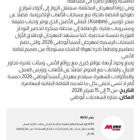
تنافسية وإبهاراً بصرياً في المنطقة.
وفي زوايا المهرجان المختلفة، سينتقل الزوار إلى أجواء شوارع
طوكيو النابضة بالحياة مع مساحات الألعاب الإلكترونية. فضلاً عن
متجر كونبيني (Konbini)، الياباني الأصيل الذي يوفر وجبات خفيفة
ومشروبات يابانية، بالإضافة إلى محطة مبتكرة لتحضير النودلز
الفورية بلمسة شخصية. كما سيشهد المهرجان الإطلاق الأول
للمنتجات الرسمية لمهرجان أنمينيا أبوظبي 2026، والتي تضم
تصاميم وقطعاً نادرة لهواة الاقتناء مستوحاةً من صميم ثقافة
الأنمي.
ومع وجود أربعة عوالم كبرى مع روائع الأنمي، وبيئات غامرة تتجاوز
الخيال، ولقاءات مع النجوم، فضلاً عن الألعاب، وورش العمل،
والمأكولات الشهيرة، سيقدم مهرجان أنمينيا أبوظبي 2026 خمسة
أيام لا تنسى تحتفي بكل ما تقدمه الثقافة اليابانية المعاصرة.
التاريخ:
من 11 إلى 15 فبراير 2026
المكان:
منارة السعديات، أبوظبي
بقلم
M283
M283 ارابيا، المنصة المثالية لمتابعة مختلف الاخبار في مجالات الأزياء، السفر،
واللايف ستايل بشكل عام. تقدم لكم أحدث الأخبار والمستجدات من عالم الرفاهية
والجمال.