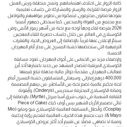
كافة الزوار على اختلاف اهتماماتهم. وتمنح منطقة ورش العمل
الزوار فرصة للقراءة، والرسم، والمشاركة في جلسات تعليمية
يقودها فنانون محترفون، ليتمكنوا من تطوير مواهبهم والتواصل
مع مجتمع من الهواة والمبدعين .كما سيحظى جمهور أنمينيا
2026 بفرصة لقاء وجهاً لوجه مع نخبة من أشهر رموز الأنمي وفن
الكوسبلاي في العالم، من خلال جلسات حصرية للقاء المعجبين
سيتمّ الإعلان عنها قريباً، بالإضافة إلى العروض الحية، والفقرات
الترفيهية التي ستحتضنها خشبة المسرح على مدار أيام المهرجان
الخمسة.
ولإضفاء مزيد من الحماس على أجواء المهرجان، تعود مسابقة
الكوسبلاي المرتقبة لتتصدر المشهد من جديد باعتبارها أحد أبرز
فعاليات المهرجان. مقدمةً جوائز مالية مذهلة تبلغ قيمتها
400,000 درهم إماراتي. وسيعتلي المتسابقون خشبة المسرح أمام
لجنة تحكيم عالمية تضم نخبة من الأساطير، من بينهم المصممة
وفنانة الكوسبلاي المحترفة سيندريس (Cinderys)، وأيقونة
الثقافة الشعبية في جنوب شرق آسيا ميرتل (Myrtle)، بالإضافة إلى
ثنائي تصميم الأزياء الشهير بيس أوف كيك (Piece of Cake
Cosplay)، وأبطال المسابقة العالمية للكوسبلاي ميو ومايو (Mio
& Mayo). حيث تجتمع هذه الخبرات العالمية لتقديم رؤية إبداعية
وفنية لا تضاهى، فضلاً عن تقييم أحد أكثر عروض الكوسبلاي