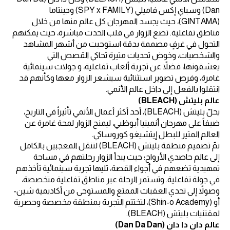
Dan) وسباي إكس فاميلي (SPY x FAMILY) وجينتاما
(GINTAMA)، حيث يجسد المهرجان كل عالم منها من خلال
مناطق تفاعلية. تضع الزوار في قلب الحدث مباشرة، حيث يمكنهم
التجول في غرفٍ مصممة بدقة استوحيت من أشهر المشاهد
والشخصيات، وخوض تحديات مثيرة تحاكي القصص التي
يعشقونها، فضلاً عن تجربة ألعاب تفاعلية، و جولات سينمائية
غامرة، وفرص تصوير استثنائية سيشعر الزوار معها وكأنهم قد
انتقلوا بالفعل إلى داخل عالم الأنمي.
عالم بليتش (BLEACH)
يحلّ بليتش (BLEACH)، أحد أكثر أعمال الأنمي تأثيراً في التاريخ،
ضيفاً على مهرجان أنمينيا أبوظبي، ليمنح الزوار لمحة غامرة عن
العالم المثير للبطل إيتشيغو كوروساكي.
تمّ تصميم منطقة بليتش (BLEACH) لتنقل المعجبين بالكامل
إلى عالم حاصدي الأرواح؛ حيث يبدأ الزوار رحلتهم في مساحة
تمهيدية تضعهم في أجواء القصة، تليها تجربة سينمائية تأخذهم
في جولة تفاعلية. وتستمر الرحلة عبر مناطق تفاعلية متخصصة،
وصولاً إلى تحدي العقبات الممتع والمستوحى من أكاديمية شين-
أو (Shin-o Academy)، لتختتم التجربة بمنطقة مخصصة وحصرية
لمقتنيات بليتش (BLEACH).
عالم دان دا دان (Dan Da Dan)