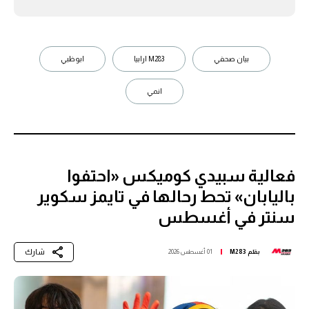
بيان صحفي
M283 ارابيا
ابوظبي
انمي
فعالية سبيدي كوميكس «احتفوا
باليابان» تحط رحالها في تايمز سكوير
سنتر في أغسطس
شارك
بقلم
M283
01 أغسطس 2026