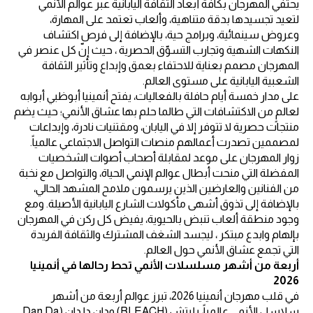
يحتفي المهرجان بكافة أبعاد الثقافة اليابانية عبر عوالم الأنمي
لتعيد تجسيدها بدقة متناهية، وألعاب تعتمد على المهارة،
وعروض سينمائية، وبرامج حية، بالإضافة إلى فرص اكتشاف
النكهات الشهية وتجارب التسوّق الحصرية ، حيث إنّ كل عنصر في
المهرجان مصمم بعناية للاحتفاء بعمق وإبداع وتأثير الثقافة
الشعبية اليابانية على مستوى العالم.
على مدار خمسة أيام حافلة بالفعاليات، يفتح أنمينيا أبوظبي أبوابه
لعالمٍ من الاكتشافات التي طالما حلم بها عشاق الأنمي؛ حيث يضم
منتجات حصرية لا تتوفر إلا في اليابان، ومقتنيات نادرة، وإبداعات
لمصممين تصدرت أعمالهم منصات التواصل الاجتماعي عالمياً.
زوار المهرجان على موعد لمقابلة أصحاب أصوات الشخصيات
المفضلة التي منحت أبطال عوالم الإنمي الحياة، والتواصل مع نخبة
من الفنانين والعارضين الذين يرسمون ملامح المشهد الحالي،
بالإضافة إلى تذوق أشهى مأكولات الشارع اليابانية الأصيلة. ومع
وجود منطقة ألعاب تنبض بالحيوية، يفيض كل ركن في المهرجان
بإلهام وابدع مبتكر ، ليجسد الشغف المشترك والثقافة الفريدة
التي تجمع عشاق الأنمي حول العالم.
أربعة من أشهر مسلسلات الأنمي تحط رحالها في أنمينيا
2026
في قلب مهرجان أنمينيا 2026، تبرز عوالم أربعة من أشهر
سلاسل الأنمي عالمياً، بليتش (BLEACH) ودان دا دان (Dan Da