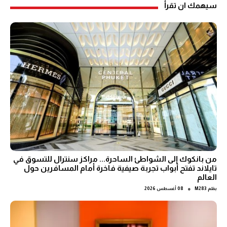
سيهمك ان تقرأ
من بانكوك إلى الشواطئ الساحرة... مراكز سنترال للتسوق في
تايلاند تفتح أبواب تجربة صيفية فاخرة أمام المسافرين حول
العالم
●
بقلم
M283
08 أغسطس 2026