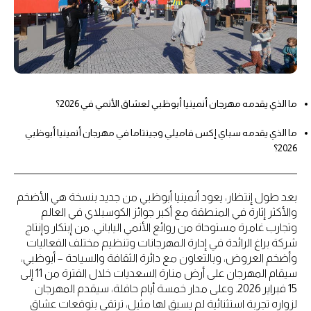
ما الذي يقدمه مهرجان أنمينيا أبوظبي لعشاق الأنمي في 2026؟
ما الذي يقدمه سباي إكس فاميلي وجينتاما في مهرجان أنمينيا أبوظبي
2026؟
بعد طول إنتظار، يعود أنمينيا أبوظبي من جديد بنسخة هي الأضخم
والأكثر إثارة في المنطقة مع أكبر جوائز الكوسبلاي في العالم
وتجارب غامرة مستوحاة من روائع الأنمي الياباني. من إبتكار وإنتاج
شركة براغ الرائدة في إدارة المهرجانات وتنظيم مختلف الفعاليات
وأضخم العروض، وبالتعاون مع دائرة الثقافة والسياحة – أبوظبي،
سيقام المهرجان على أرض منارة السعديات خلال الفترة من 11 إلى
15 فبراير 2026. وعلى مدار خمسة أيام حافلة، سيقدم المهرجان
لزواره تجربة استثنائية لم يسبق لها مثيل، ترتقي بتوقعات عشاق