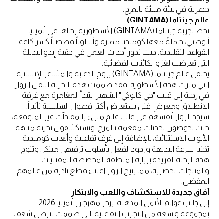
حصرية في بيئة مليئة بالمرح.
عالم جينتاما (GINTAMA)
تحط تجربة جينتاما (GINTAMA) الأسطورية رحالها في أنمينيا
أبوظبي، حاملةً معها كوميديا مميزة وأسلوباً قصصياً كسر كافة
القواعد التقليدية. حيث تدور أحداث العمل في حقبة إيدو البديلة
التي تعرضت لغزو الكائنات الفضائية.
يحتفي عالم جينتاما (GINTAMA) بروح الدعابة والمشاعر الإنسانية
التي ميزت هذه الأسطورة. فقد صممت هذه التجربة لتنقل الزوار
في رحلة إلى قلب "حي كابوكي" الشهير، لتبدأ المغامرة مع غرفة
الانطلاق ومعرضٍ فني يستعرض أكثر فصول السلسلة تأثيراً.
سيجد الزوار أنفسهم في قلب عالم مليء بالمفاجآت غير المتوقعة،
حيث يخوضون تحديات مفعمة بالمرح، ويستكشفون تجربة متاهة
الأبواب الاستثنائية، بالإضافة إلى غرف تفاعلية وألعاب كوميدية
تختبر سرعة البديهة وردود الفعل بأسلوب ترفيهي مبتكر. وتتوج
هذه الرحلة الفريدة بزيارة المنطقة المخصصة للمقتنيات
والمنتجات الحصرية، مما يتيح الزوار اقتناء قطع نادرة من عالمهم
المفضل.
آفاق جديدة للاستكشاف واللعب والابتكار
إلى جانب عوالم الأنمي المذهلة، يزخر مهرجان أنمينيا 2026
بمجموعة واسعة من التجارب التفاعلية التي صممت لترضي شغف