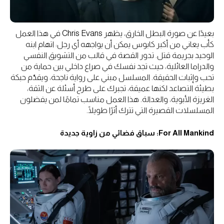
بعيدًا عن صورة البطل الخارق، يظهر Chris Evans في هذا العمل
كأب يعاني من أكبر كابوس يمكن أن يواجهه أي رجل: اتهام ابنه
الوحيد بجريمة قتل. تدور القصة في قالب من التشويق النفسي
والدراما العائلية، حيث تجد نفسك في صراع داخلي بين حماية من
تحب وإثبات الحقيقة. المسلسل مبني على رواية ناجحة، ويقدّم حبكة
بطيئة التصاعد لكنها عميقة، تجبرك على طرح أسئلة عن الثقة،
الغريزة الأبوية، والعدالة. هذا العمل مناسب تمامًا لمن يفضلون
المسلسلات القصيرة التي تترك أثرًا طويلًا.
For All Mankind: سباق فضائي من زاوية جديدة