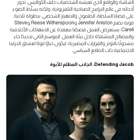
الشاشة والواقع الذي تعيشه الشخصيات خلف الكواليس. تدور
أحداثه في عالم البرامج الصباحية التلفزيونية، ولكنه يسلّط الضوء
على قضايا السلطة، الطموح، والانهيار الشخصي. ببطولة ثلاثية
قوية تضم Jennifer Aniston وReese Witherspoon وSteve
Carell، يستعرض العمل قصصًا معقدة عن الانتهاكات الأخلاقية
والمصالح المتشابكة داخل بيئة العمل. الموسم الثاني تحديدًا جاء
مشحونًا بالتوتر والقرارات المصيرية، ليكون خيارًا قويًا لعشاق الدراما
الاجتماعية ذات الطابع السياسي.
Defending Jacob: الجانب المظلم للأبوة