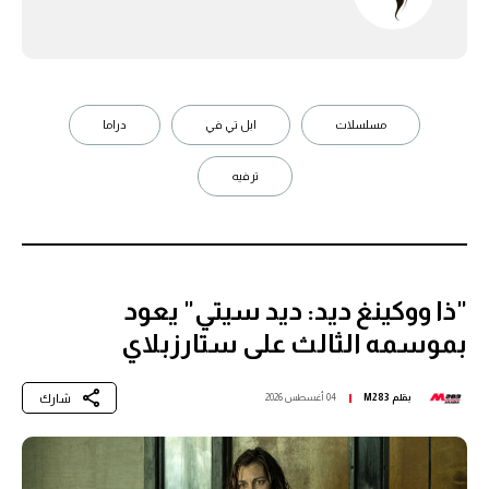
مسلسلات
ابل تي في
دراما
ترفيه
"ذا ووكينغ ديد: ديد سيتي" يعود
بموسمه الثالث على ستارزبلاي
شارك
بقلم
M283
04 أغسطس 2026