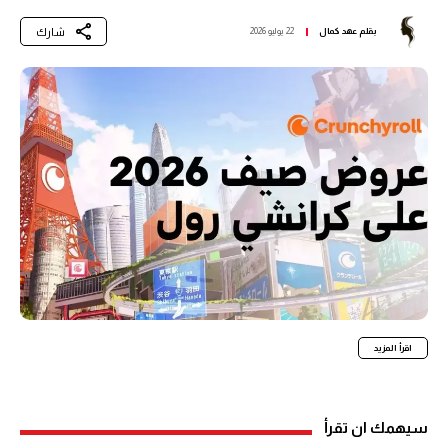
شارك
بقلم
عهد كمال
22 يوليو 2026
اقرأ المزيد
سيهمك ان تقرأ