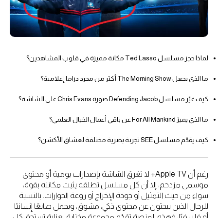
لماذا حجز مسلسل Ted Lasso مكانة مميزة في قلوب المشاهدين؟
ما الذي يجعل The Morning Show أكثر من مجرد دراما إعلامية؟
كيف غيّر مسلسل Defending Jacob صورة Chris Evans على الشاشة؟
ما الذي يميز For All Mankind عن باقي أعمال الخيال العلمي؟
كيف يقدّم مسلسل SEE تجربة بصرية مختلفة لعشاق الأكشن؟
رغم أن Apple TV+ لا تغرق الشاشة بإصدارات يومية أو محتوى
موسمي مزدحم، إلا أن كل مسلسل تطلقه يثبت مكانته بقوة،
سواء من حيث التمثيل أو جودة الإخراج أو روعة الحوارات. بالنسبة
للرجال الذين يبحثون عن محتوى ذكي، مشوق، ويحمل طابعًا إنسانيًا
أو فلسفيًا، فهذه المنصة تقدّم مجموعة مختارة بعناية تستحق كل