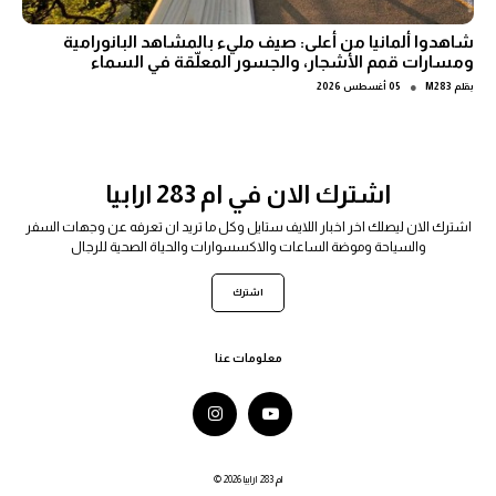
شاهدوا ألمانيا من أعلى: صيف مليء بالمشاهد البانورامية
ومسارات قمم الأشجار، والجسور المعلّقة في السماء
●
بقلم
M283
05 أغسطس 2026
اشترك الان في ام 283 ارابيا
اشترك الان ليصلك اخر اخبار اللايف ستايل وكل ما تريد ان تعرفه عن وجهات السفر
والسياحة وموضة الساعات والاكسسوارات والحياة الصحية للرجال
اشترك
معلومات عنا
© 2026 ام 283 ارابيا