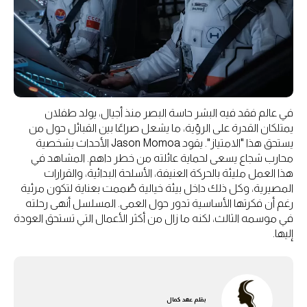
في عالم فقد فيه البشر حاسة البصر منذ أجيال، يولد طفلان
يمتلكان القدرة على الرؤية، ما يشعل صراعًا بين القبائل حول من
يستحق هذا "الامتياز". يقود Jason Momoa الأحداث بشخصية
محارب شجاع يسعى لحماية عائلته من خطر داهم. المشاهد في
هذا العمل مليئة بالحركة العنيفة، الأسلحة البدائية، والقرارات
المصيرية، وكل ذلك داخل بيئة خيالية صُممت بعناية لتكون مرئية
رغم أن فكرتها الأساسية تدور حول العمى. المسلسل أنهى رحلته
في موسمه الثالث، لكنه ما زال من أكثر الأعمال التي تستحق العودة
إليها.
بقلم
عهد كمال