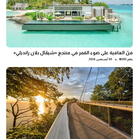
فنّ العافية على ضوء القمر في منتجع «شيڤال بلان رانديلي»
●
بقلم
M283
05 أغسطس 2026