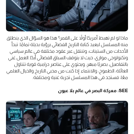
ماذا لو لم تهبط أمريكا أولاً على القمر؟ هذا هو السؤال الذي ينطلق
منه المسلسل ليعيد كتابة التاريخ الفضائي برؤية بديلة تمامًا. تبدأ
الأحداث من الستينات، وتنتقل عبر عقود مختلفة في عالم سياسي
وتكنولوجي موازي، حيث لا يتوقف السباق الفضائي أبدًا. العمل غني
بالتفاصيل، بصريًا مبهر، ويحتوي على عناصر درامية قوية تتناول
العائلة، الطموح، والانتماء. إذا كنت من محبي التاريخ والخيال العلمي
معًا، فستجد في هذا المسلسل تجربة غنية ومختلفة.
SEE: معركة البصر في عالم بلا عيون