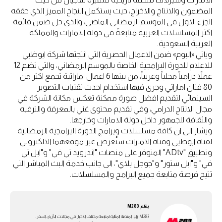
المضمون والانتاج والاخراج، حيث يستكمل النجاح المميز الذي حققه
الجزء الاول في الموسم الرمضاني الماضي، والذي حل ضمن قائمة
اكثر المسلسلات العربية متابعةً في دولة الامارات والمملكة
العربية السعودية.
وياتي «البوم» ضمن الاعمال الحصرية التي انتجتها شركة ابوظبي
للاعلام للدورة البرامجية الخاصة بالموسم الرمضاني، والتي تضم 12
عملاً درامياً محلياً وعربياً، من بينها 6 اعمال اماراتية تجمع اكثر من
80 فنان اماراتي وجرى فيها استخدام احدث تقنيات التصوير
السينمائي لتقديم افضل صورة ممكنة تعكس مكانة الشركة في
مجال الانتاج الدرامي، وفي تقديم محتوى غني بالمعرفة والترفيه
والثقافة للجمهور داخل دولة الامارات وخارجها.
ويشار الى ان كافة مسلسلات وبرامج الدورة البرامجية الرمضانية
لقناة ابوظبي وقناة الامارات ستُعرض عبر موقعهما الالكتروني
وتطبيق "ADtv" المتوفر على منصات "اندرويد تي في" و"ابل تي
في" و"ابل ستور" و"جوجل بلاي"، الى جانب خدمة البث المباشر التي
تتيح فرصة متابعة جميع البرامج والمسلسلات.
بقلم
M283
M283 ارابيا، المنصة المثالية لمتابعة مختلف الاخبار في مجالات الأزياء، السفر،