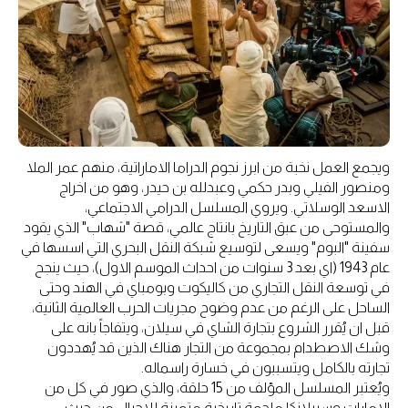
ويجمع العمل نخبة من ابرز نجوم الدراما الاماراتية، منهم عمر الملا
ومنصور الفيلي وبدر حكمي وعبدلله بن حيدر، وهو من اخراج
الاسعد الوسلاتي. ويروي المسلسل الدرامي الاجتماعي،
والمستوحى من عبق التاريخ بانتاج عالمي، قصة "شهاب" الذي يقود
سفينة "البوم" ويسعى لتوسيع شبكة النقل البحري التي اسسها في
عام 1943 (اي بعد 3 سنوات من احداث الموسم الاول)، حيث ينجح
في توسعة النقل التجاري من كاليكوت وبومباي في الهند وحتى
الساحل على الرغم من عدم وضوح مجريات الحرب العالمية الثانية،
قبل ان يُقرر الشروع بتجارة الشاي في سيلان، ويتفاجاً بانه على
وشك الاصطدام بمجموعة من التجار هناك الذين قد يُهددون
تجارته بالكامل ويتسببون في خسارة راسماله.
ويُعتبر المسلسل المؤلف من 15 حلقة، والذي صور في كل من
الامارات وسيرلانكا ملحمة تاريخية متميزة للاجيال من حيث