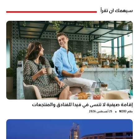
سيهمك ان تقرأ
إقامة صيفية لا تنسى في فيدا للفنادق والمنتجعات
●
بقلم
M283
25 أغسطس 2026