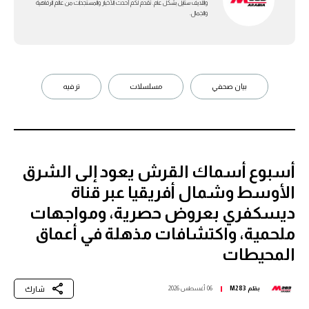
واللايف ستايل بشكل عام. تقدم لكم أحدث الأخبار والمستجدات من عالم الرفاهية
والجمال.
بيان صحفي
مسلسلات
ترفيه
أسبوع أسماك القرش يعود إلى الشرق
الأوسط وشمال أفريقيا عبر قناة
ديسكفري بعروض حصرية، ومواجهات
ملحمية، واكتشافات مذهلة في أعماق
المحيطات
شارك
بقلم
M283
06 أغسطس 2026