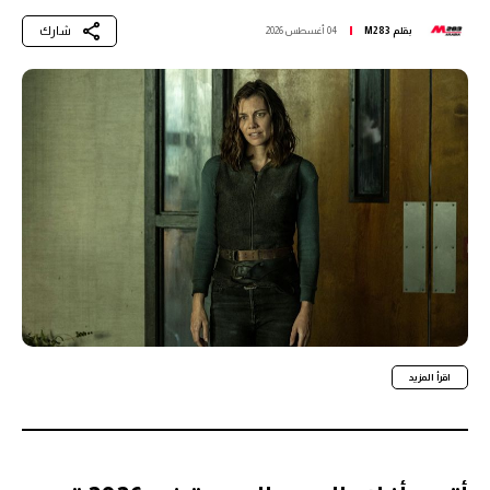
شارك
بقلم
M283
04 أغسطس 2026
اقرأ المزيد