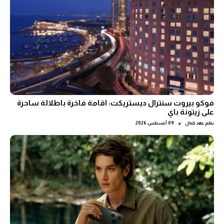
فوكو بيروت سنترال ديستريكت: اقامة فاخرة باطلالة ساحرة
على زيتونة باي
●
بقلم
عهد كمال
09 أغسطس 2026