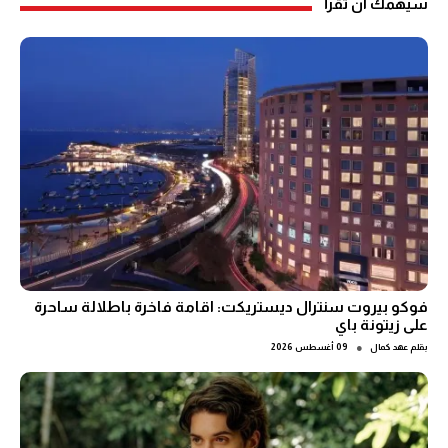
سيهمك ان تقرأ
فوكو بيروت سنترال ديستريكت: اقامة فاخرة باطلالة ساحرة
على زيتونة باي
●
بقلم
عهد كمال
09 أغسطس 2026