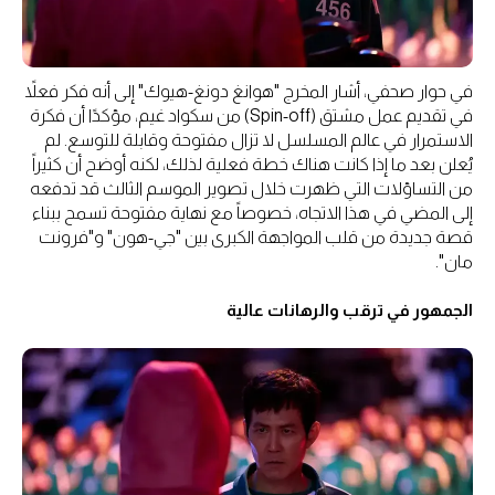
في حوار صحفي، أشار المخرج "هوانغ دونغ-هيوك" إلى أنه فكر فعلاً
في تقديم عمل مشتق (Spin-off) من سكواد غيم، مؤكدًا أن فكرة
الاستمرار في عالم المسلسل لا تزال مفتوحة وقابلة للتوسع. لم
يُعلن بعد ما إذا كانت هناك خطة فعلية لذلك، لكنه أوضح أن كثيراً
من التساؤلات التي ظهرت خلال تصوير الموسم الثالث قد تدفعه
إلى المضي في هذا الاتجاه، خصوصاً مع نهاية مفتوحة تسمح ببناء
قصة جديدة من قلب المواجهة الكبرى بين "جي-هون" و"فرونت
مان".
الجمهور في ترقب والرهانات عالية