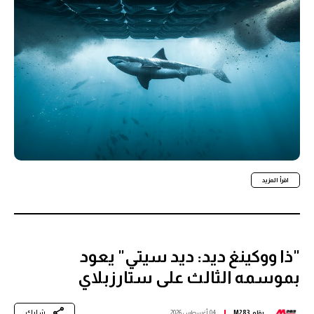
اقرأ المزيد
"ذا ووكينغ ديد: ديد سيتي" يعود
بموسمه الثالث على ستارزبلاي
شارك
بقلم
M283
04 أغسطس 2026