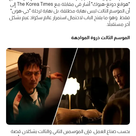
"هوانغ دونغ-هيوك" أشار في مقابلة مع The Korea Times إلى
أن الموسم الثالث ليس نهاية مطلقة، بل نهاية لرحلة "جي-هون"
فقط. وهو ما يفتح الباب لاحتمال استمرار عالم سكواد غيم بشكل
آخر مستقبلاً.
الموسم الثالث ذروة المواجهة
بحسب صناع العمل، فإن الموسمين الثاني والثالث يشكلان قصة