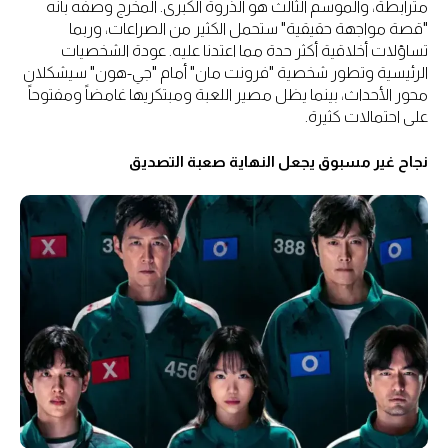
مترابطة، والموسم الثالث هو الذروة الكبرى. المخرج وصفه بأنه
"قصة مواجهة حقيقية" ستحمل الكثير من الصراعات، وربما
تساؤلات أخلاقية أكثر حدة مما اعتدنا عليه. عودة الشخصيات
الرئيسية وتطور شخصية "فرونت مان" أمام "جي-هون" سيشكلان
محور الأحداث، بينما يظل مصير اللعبة ومبتكريها غامضاً ومفتوحاً
على احتمالات كثيرة.
نجاح غير مسبوق يجعل النهاية صعبة التصديق