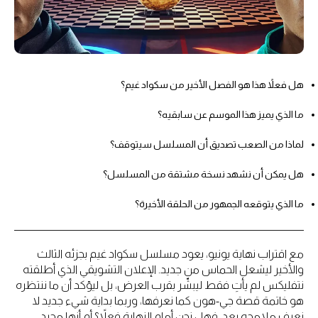
هل فعلاً هذا هو الفصل الأخير من سكواد غيم؟
ما الذي يميز هذا الموسم عن سابقيه؟
لماذا من الصعب تصديق أن المسلسل سيتوقف؟
هل يمكن أن نشهد نسخة مشتقة من المسلسل؟
ما الذي يتوقعه الجمهور من الحلقة الأخيرة؟
مع اقتراب نهاية يونيو، يعود مسلسل سكواد غيم بجزئه الثالث
والأخير ليشعل الحماس من جديد. الإعلان التشويقي الذي أطلقته
نتفليكس لم يأتِ فقط ليبشّر بقرب العرض، بل ليؤكد أن ما ننتظره
هو خاتمة قصة جي-هون كما نعرفها، وربما بداية شيء جديد لا
نعرف ملامحه بعد. فهل نحن أمام النهاية فعلاً؟ أم أنها مجرد