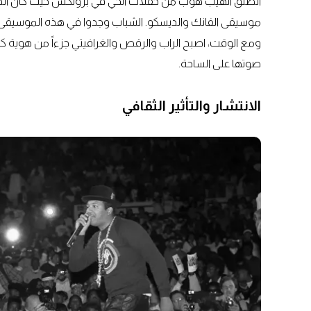
انطلق الهيب هوب من حفلات الحي في برونكس حيث كان الد
موسيقى الفانك والديسكو. الشباب وجدوا في هذه الموسيقى
ومع الوقت، اصبح الراب والرقص والغرافيتي جزءاً من هوية 
صوتها على الساحة.
الانتشار والتأثير الثقافي