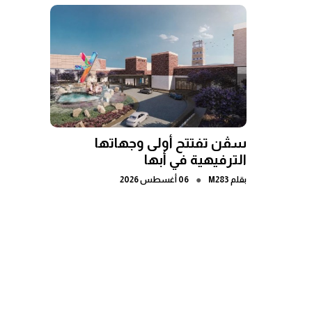
سڤن تفتتح أولى وجهاتها
الترفيهية في أبها
●
بقلم
M283
06 أغسطس 2026