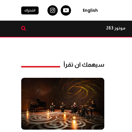
English
اشترك
موتور 283
سيهمك ان تقرأ