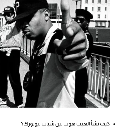
كيف نشأ الهيب هوب بين شباب نيويورك؟