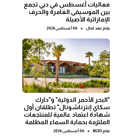
فعاليات أغسطس في دبي تجمع
بين الموسيقى الغامرة والحرف
الإماراتية الأصيلة
●
بقلم
عهد كمال
06 أغسطس 2026
"البحر الأحمر الدولية" و"دارك
سكاي إنترناشونال" تطلقان أول
شهادة اعتماد عالمية للمنتجعات
الملتزمة بحماية السماء المظلمة
●
بقلم
M283
06 أغسطس 2026