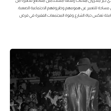
ي جيز يبتكرون ايقاعات راقصة مستخدمين مقاطع قصيرة من
 مساحة للتعبير عن همومهم وظروفهم الاجتماعية الصعبة.
كاملة تعكس حياة الشارع وقوة المجتمعات الفقيرة في فرض