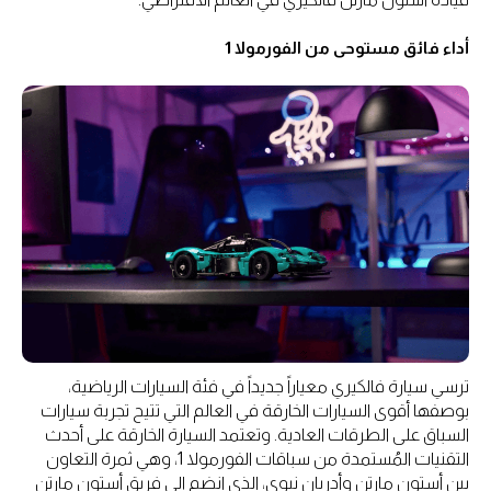
أداء فائق مستوحى من الفورمولا 1
ترسي سيارة فالكيري معياراً جديداً في فئة السيارات الرياضية،
بوصفها أقوى السيارات الخارقة في العالم التي تتيح تجربة سيارات
السباق على الطرقات العادية. وتعتمد السيارة الخارقة على أحدث
التقنيات المُستمدة من سباقات الفورمولا 1، وهي ثمرة التعاون
بين أستون مارتن وأدريان نيوي، الذي انضم إلى فريق أستون مارتن