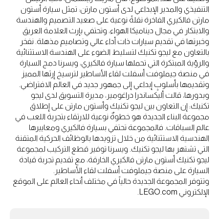
التنفيذي والمدير الإبداعي لدى أستون مارتن: تمثل سيارة أستون
مارتن فالكيري الفاخرة نقلةً نوعية على صعيد التصميم والهندسة
والابتكار في مجال ديناميكا الهواء، وتحتفي بإرث العلامة العريق
وخبرتها في تقديم سيارات ذات أداء عالي وتصاميم مذهلة. نفخر
بالتعاون مع ليجو تكنيك لتسليط الضوء على الهندسة الاستثنائية
والرؤية المبتكرة التي تحملها سيارة فالكيري، ويسرنا دمج السيارة
في منصة جيملوفت أسفلت لقاء الأساطير لترسيخ إرثها المميز
وتقديمها بأسلوبٍ إبداعي إلى جمهور جديد في العالم الافتراضي.
وبدورها، قالت أليكساندرا دراغومير، مديرة التسويق لدى ليجو
تكنيك: إن التعاون بين ليجو تكنيك وأستون مارتن على إطلاق
مجموعة البناء الجديدة هو خطوةٌ نوعية للارتقاء بتجربة اللعب في
عالم السباقات. فالمجموعة تحتفي بسيارة فالكيري ومعاييرها
الهندسية الاستثنائية من خلال تزويدها بالوظائف الحركية المتقنة
التي تشتهر بها ليجو تكنيك. ويسرنا توفير قطع التركيب لمجموعة
ليجو تكنيك أستون مارتن فالكيري الخارقة، مع تقديم تجربة قيادة
السيارة على منصة جيملوفت أسفلت لقاء الأساطير.
وتتوفر المجموعة الجديدة حالياً في مختلف أنحاء العالم على الموقع
الإلكتروني LEGO.com.