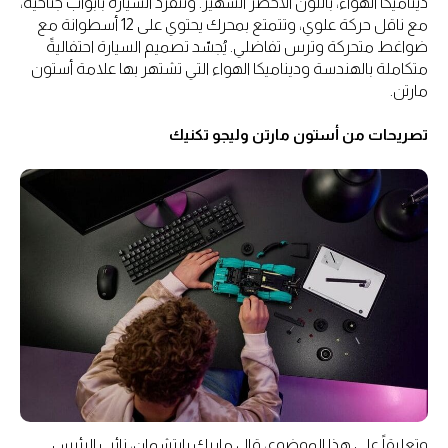
ديناميكا الهواء، باللون الأخضر الشهير. وتنفرد السيارة بأبواب جناحية،
مع ناقل حركة علوي، وتتمتع بمحرك يحتوي على 12 أسطوانة مع
ضواغط متحركة وترس تفاضلي. يُجسّد تصميم السيارة احتفاليةً
متكاملة بالهندسة وديناميكا الهواء التي تشتهر بها علامة أستون
مارتن.
تصريحات من أستون مارتن وليجو تكنيك
وتعليقاً على هذا الموضوع، قال ماريك رايتشمان، نائب الرئيس