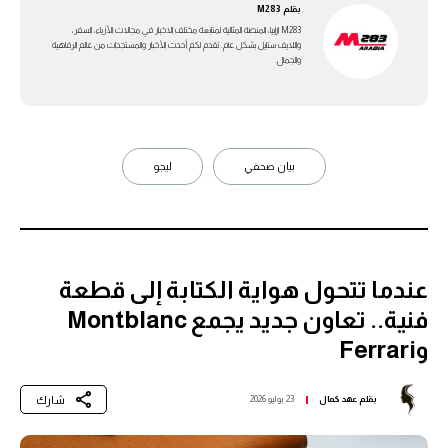
بقلم
M283
M283 ارابيا، المنصة المثالية لمتابعة مختلف الاخبار في مجالات الأزياء، السفر،
واللايف ستايل بشكل عام. تقدم لكم أحدث الأخبار والمستجدات من عالم الرفاهية
والجمال.
بيان صحفي
ليجو
عندما تتحول هواية الكتابة إلى قطعة
فنية.. تعاون جديد يجمع Montblanc
وFerrari
شارك
بقلم
عهد كمال
23 يوليو 2026