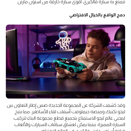
تتمتع به سيارة فالكيري، أقوى سيارة خارقة من أستون مارتن.
دمج الواقع بالخيال الافتراضي
وقد كشفت الشركة عن المجموعة الجديدة ضمن إطار التعاون بين
ليجو تكنيك ومنصة جيملوفت أسفلت لقاء الأساطير، مما يتيح
لمحبي عالم ليجو الاستمتاع بتجميع قطع مجموعة البناء لتركيب
السيارة المميزة، بينما يمكن لعشاق سباقات السيارات والألعاب
قيادة أستون مارتن فالكيري في العالم الافتراضي.