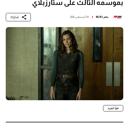
بموسمه الثالث على ستارزبلاي
شارك
بقلم
M283
04 أغسطس 2026
اقرأ المزيد