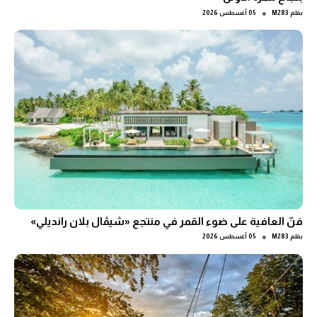
●
بقلم
M283
05 أغسطس 2026
فنّ العافية على ضوء القمر في منتجع «شيڤال بلان رانديلي»
●
بقلم
M283
05 أغسطس 2026