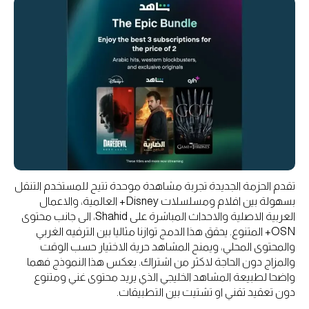
تقدم الحزمة الجديدة تجربة مشاهدة موحدة تتيح للمستخدم التنقل
بسهولة بين افلام ومسلسلات Disney+ العالمية، والاعمال
العربية الاصلية والاحداث المباشرة على Shahid، الى جانب محتوى
OSN+ المتنوع. يحقق هذا الدمج توازنا مثاليا بين الترفيه الغربي
والمحتوى المحلي، ويمنح المشاهد حرية الاختيار حسب الوقت
والمزاج دون الحاجة لاكثر من اشتراك. يعكس هذا النموذج فهما
واضحا لطبيعة المشاهد الخليجي الذي يريد محتوى غني ومتنوع
دون تعقيد تقني او تشتيت بين التطبيقات.