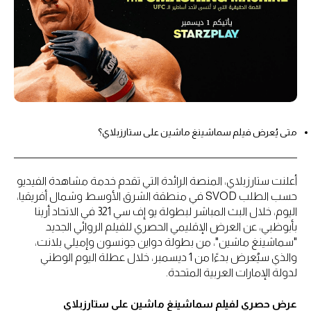
متى يُعرض فيلم سماشينغ ماشين على ستارزبلاي؟
أعلنت ستارزبلاي، المنصة الرائدة التي تقدم خدمة مشاهدة الفيديو
حسب الطلب SVOD في منطقة الشرق الأوسط وشمال أفريقيا،
اليوم، خلال البث المباشر لبطولة يو إف سي 321 في الاتحاد أرينا
بأبوظبي، عن العرض الإقليمي الحصري للفيلم الروائي الجديد
"سماشينغ ماشين"، من بطولة دواين جونسون وإميلي بلانت،
والذي سيُعرض بدءًا من 1 ديسمبر، خلال عطلة اليوم الوطني
لدولة الإمارات العربية المتحدة.
عرض حصري لفيلم سماشينغ ماشين على ستارزبلاي