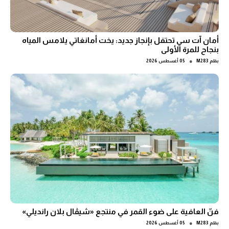
أمان آت سي تحتفل بإنجاز جديد: يخت أمانغاتي يلامس المياه
بنجاح للمرة الأولى
●
بقلم
M283
05 أغسطس 2026
فنّ العافية على ضوء القمر في منتجع «شيڤال بلان رانديلي»
●
بقلم
M283
05 أغسطس 2026