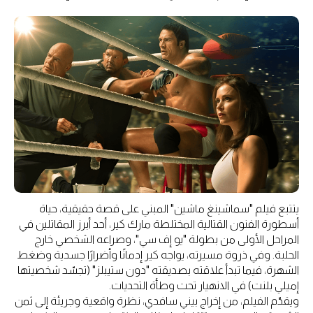
يتتبع فيلم "سماشينغ ماشين" المبني على قصة حقيقية، حياة
أسطورة الفنون القتالية المختلطة مارك كير، أحد أبرز المقاتلين في
المراحل الأولى من بطولة "يو إف سي"، وصراعه الشخصي خارج
الحلبة. وفي ذروة مسيرته، يواجه كير إدمانًا وأضرارًا جسدية وضغط
الشهرة، فيما تبدأ علاقته بصديقته "دون ستيبلز" (تجسّد شخصيتها
إميلي بلنت) في الانهيار تحت وطأة التحديات.
ويقدّم الفيلم، من إخراج بيني سافدي، نظرة واقعية وجريئة إلى ثمن