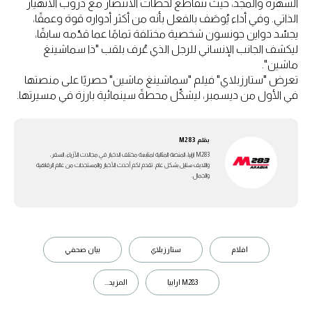
الشهرة والمجد، حيث تتقاطع لحظات الانتصار مع دروب الانهيار
الذاتي. وفي أداء يُوصَف بالفعل بأنه من أكثر أدواره قوة وعمقًا،
يجسّد دواين جونسون شخصية مختلفة تمامًا عما قدّمه سابقًا،
ليكشف الجانب الإنساني للرجل الذي عُرف بلقب "ذا سماشينغ
ماشين".
تعرض "ستارزبلاي" فيلم "سماشينغ ماشين" حصريًا على منصتها
في الأول من ديسمبر، ليشكّل محطةً سينمائية بارزة في مسيرتها.
بقلم
M283
M283 ارابيا، المنصة المثالية لمتابعة مختلف الاخبار في مجالات الأزياء، السفر،
واللايف ستايل بشكل عام. تقدم لكم أحدث الأخبار والمستجدات من عالم الرفاهية
والجمال.
افلام
ستارزبلاي
بيان صحفي
M283 ارابيا
المزيد...