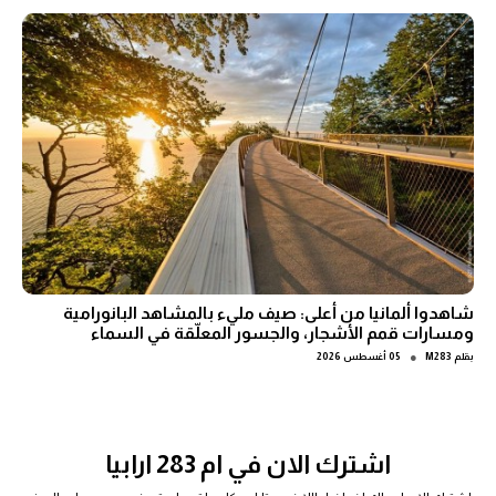
شاهدوا ألمانيا من أعلى: صيف مليء بالمشاهد البانورامية
ومسارات قمم الأشجار، والجسور المعلّقة في السماء
●
بقلم
M283
05 أغسطس 2026
اشترك الان في ام 283 ارابيا