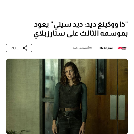
"ذا ووكينغ ديد: ديد سيتي" يعود
بموسمه الثالث على ستارزبلاي
شارك
بقلم
M283
04 أغسطس 2026