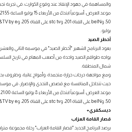
والمساهمة في جهود الإنقاذ عند وقوع الكوارث، في تجربة تجم
يوليو..
أخطر الصيد
يعود البرنامج الشهير "أخطر الصيد" في موسمه الثاني والعشرين،
يواجه طواقم الصيد واحدة من أصعب المهام في تاريخ السلسل
شمال المنطقة.
ومع مواجهة درجات حرارة متجمدة، وأمواج عاتية، وظروف بحري
حيث تتداخل المنافسة مع قصص التحدي والإصرار، في موسم حا
50، وbeIN على القناة 201، وstc tv على القناة 205، وTV by e& على القناة 360.
ديسكفري+
قصار القامة العزاب
يرصد البرنامج الجديد "قصار القامة العزاب" رحلة مجموعة مت