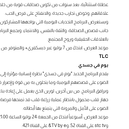
عطلة استثنائية، بعد سنوات من تكوين صداقات قوية من خلال
علاقاتهم، وخوض تجارب جديدة، والانفتاح على فرص الحب.
ويستعرض البرنامج التحديات اليومية التي يواجهها المشار
جانب قصص الصداقة، والثقة بالنفس، والانتماء. ويجمع البرنام
بالعلاقات الحقيقية وروح المجتمع.
موعد العرض: ابتداءً من 7 يوليو عبر ديسكفري+ والمتوفر من خلال OSN+ وstc tv.
TLC
يوم في جسدي
يقدم البرنامج الجديد "يوم في جسدي" نظرة إنسانية مؤثرة إل
الضوء على قصصهم اليومية وما يتحلون به من قوة وإصرار في
ويرافق البرنامج، من بين آخرين، لورين الذي يعمل على إعادة بنا
جهاز قلب محمول بانتظار عملية زراعة قلب قد تمنحها فرصة ل
الضوء على الأمل والمرونة التي يتمتع بها أبطاله.
وstc tv على القناة 52، وTV by e& على القناة 421.