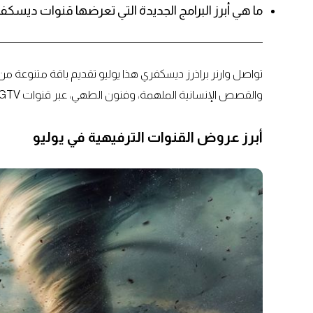
ما هي أبرز البرامج الجديدة التي تعرضها قنوات ديسكفري وHGTV وTLC في ي
تواصل وارنر براذرز ديسكفري هذا يوليو تقديم باقة متنوعة من ا
والقصص الإنسانية الملهمة، وفنون الطهي، عبر قنوات HGTV وديسكفري وTLC وID وديسكفري+ وفتافيت.
أبرز عروض القنوات الترفيهية في يوليو