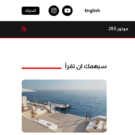
English
اشترك
موتور 283
سيهمك ان تقرأ