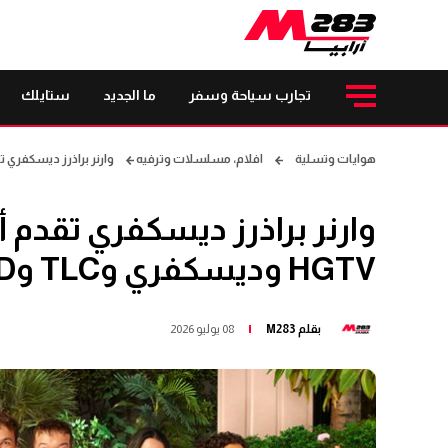
تجارب سياحة وسفر
ما الجديد
ستايلك
هوايات وتسلية
افلام، مسلسلات وترفيه
وارنر براذرز ديسكفري تقدم أبرز البرامج
وارنر براذرز ديسكفري تقدم أ
HGTV وديسكفري وTLC وID وديسكفري+ وفتافيت
بقلم
M283
08 يوليو 2026