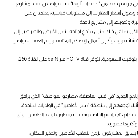
ا في موسم جديد من "تجديدات ألوها"، حيث يواصلان تنفيذ مشاريع
 وصول أسعار العقارات إلى مستويات قياسية، يعتمدان على
رة وتحويلها إلى مشاريع ناجحة.
ن، بما في ذلك منزل متداعٍ اجتاحه النمل الأبيض والصراصير، إلى
إنشائية ووصولاً إلى أعمال الإصلاح المكلفة. ورغم العقبات، يواصل
موعد العرض: أسبوعياً ابتداءً من الثلاثاء 14 يوليو الساعة 22:00 بتوقيت السعودية. تتوفر قناة HGTV عبر beIN على القناة 260،
مج الجديد "في قلب العاصفة: مطاردو العواصف"، الذي يرافق
ثناء توجههم إلى منطقة "ممر الأعاصير" في الولايات المتحدة،
وباستخدام كاميراتهم الخاصة وتقنيات متطورة لرصد الطقس، يوثق
وأكثرها خطورة.
يسابق المشاركون الزمن لتعقب الأعاصير، وتحذير السكان،