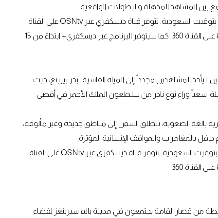
ع بين المشاهد المذهلة والبطولات الواقعية.
موعد العرض: أسبوعياً ابتداءً من الأربعاء 15 يوليو الساعة 21:55 بتوقيت السعودية. تتوفر قناة ديسكفري عبر OSNtv على القناة
50، وbeIN على القناة 201، وstc tv على القناة 205، وTV by e& على القناة 360. كما سيتوفر البرنامج عبر ديسكفري+ ابتداءً من 15
 ليأخذ المشاهدين مجدداً إلى المياه القاسية لبحر بيرينغ، حيث
ة، سعياً وراء نوع نادر من سلطعون الملك الأحمر في أقصى
ة بالغة الصعوبة، تنطلق السفن إلى مناطق جديدة وغير مألوفة،
فل بالمغامرات والمواقف الإنسانية المؤثرة.
موعد العرض: أسبوعياً ابتداءً من الأربعاء 8 يوليو الساعة 21:00 بتوقيت السعودية. تتوفر قناة ديسكفري عبر OSNtv على القناة
رابطة من قصار القامة يجتمعون في مدينة بالم سبرينغز لقضاء