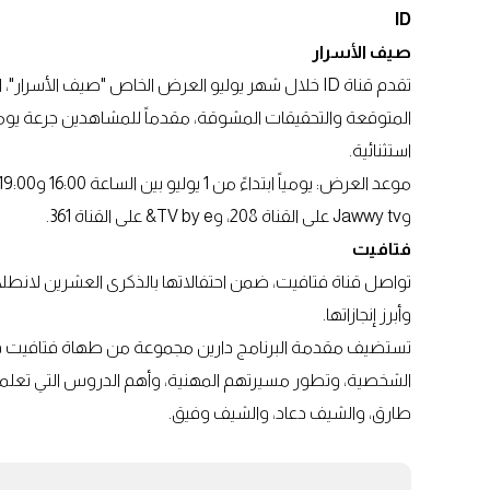
ID
صيف الأسرار
تقدم قناة ID خلال شهر يوليو العرض الخاص "صيف الأ
المتوقعة والتحقيقات المشوقة، مقدماً للمشاهدين جرعة يوم
استثنائية.
وJawwy tv على القناة 208، وTV by e& على القناة 361.
فتافيت
تواصل قناة فتافيت، ضمن احتفالاتها بالذكرى العشرين لانطلا
وأبرز إنجازاتها.
تستضيف مقدمة البرنامج دارين مجموعة من طهاة فتافيت في ح
الشخصية، وتطور مسيرتهم المهنية، وأهم الدروس التي تعلم
طارق، والشيف دعاد، والشيف وفيق.