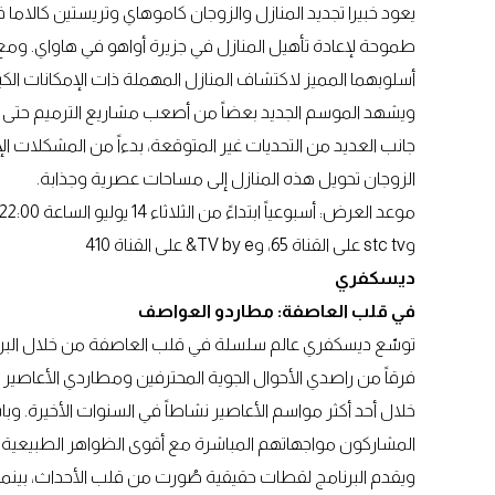
يعود خبيرا تجديد المنازل والزوجان كاموهاي وتريستين كالام
طموحة لإعادة تأهيل المنازل في جزيرة أواهو في هاواي. ومع
أسلوبهما المميز لاكتشاف المنازل المهملة ذات الإمكانات الكبي
ويشهد الموسم الجديد بعضاً من أصعب مشاريع الترميم حتى الآ
جانب العديد من التحديات غير المتوقعة، بدءاً من المشكلات ال
الزوجان تحويل هذه المنازل إلى مساحات عصرية وجذابة.
وstc tv على القناة 65، وTV by e& على القناة 410
ديسكفري
في قلب العاصفة: مطاردو العواصف
توسّع ديسكفري عالم سلسلة في قلب العاصفة من خلال البرنا
فرقاً من راصدي الأحوال الجوية المحترفين ومطاردي الأعاصير أ
خلال أحد أكثر مواسم الأعاصير نشاطاً في السنوات الأخيرة. 
المشاركون مواجهاتهم المباشرة مع أقوى الظواهر الطبيعية 
ويقدم البرنامج لقطات حقيقية صُورت من قلب الأحداث، بينما 