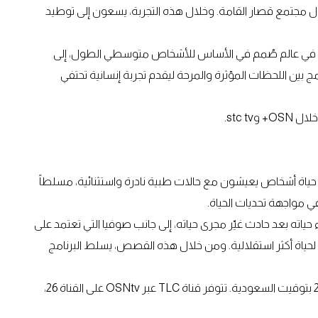
 مجتمع قصار القامة. وخلال هذه التجربة، يسعون إلى توطيد
كون في عالم صُمم في الأساس للأشخاص متوسطي الطول، إلى
ج بين اللحظات المؤثرة والمرحة ليقدم تجربة إنسانية تحتفي
ى حياة أشخاص يعيشون مع حالات طبية نادرة واستثنائية، مسلطاً
 مواجهة تحديات الحياة.
ء حياته بعد حادث غيّر مجرى حياته، إلى جانب صوفيا التي تعتمد على
حياة أكثر استقلالية. ومن خلال هذه القصص، يسلط البرنامج
موعد العرض: أسبوعياً ابتداءً من الجمعة 24 يوليو الساعة 21:00 بتوقيت السعودية. تتوفر قناة TLC عبر OSNtv على القناة 26،