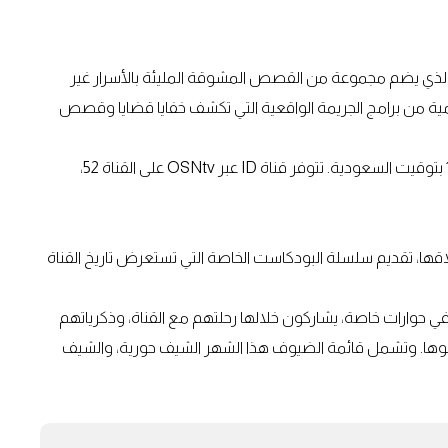
سرار"، الذي يضم مجموعة من القصص المشوقة المليئة بالأسرار غير
ية من برامج الجريمة الواقعية التي تكشف خفايا قضايا وقصص
موعد العرض: يومياً ابتداءً من 1 يوليو بين الساعة 16:00 و19:00 بتوقيت السعودية. تتوفر قناة ID عبر OSNtv على القناة 52،
قها، تقديم سلسلة البودكاست الخاصة التي تستعرض تاريخ القناة
وارات خاصة، يشاركون خلالها رحلتهم مع القناة، وذكرياتهم
وها. وتشمل قائمة الضيوف هذا الشهر الشيف حورية، والشيف