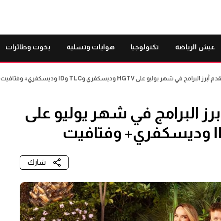
عيش الرياضة
تكنولوجيا
هوايات وتسلية
يخوت وطائرات
 في شهر يوليو على HGTV وديسكفري وTLC وID وديسكفري+ وفتافيت
برز البرامج في شهر يوليو على
شارك