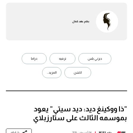
بقلم
عهد كمال
ديزني بلس
ترفيه
دراما
اكشن
المزيد...
"ذا ووكينغ ديد: ديد سيتي" يعود
بموسمه الثالث على ستارزبلاي
شارك
بقلم
M283
04 أغسطس 2026