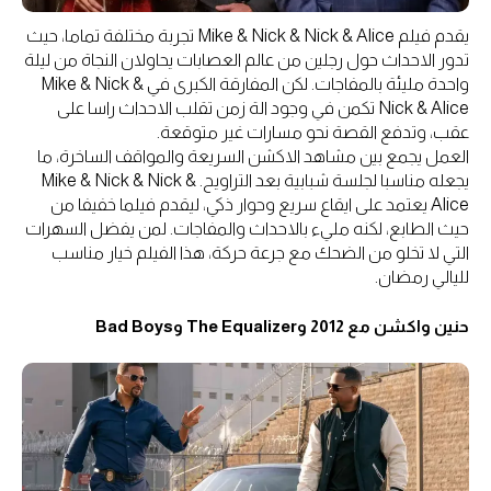
يقدم فيلم Mike & Nick & Nick & Alice تجربة مختلفة تماما، حيث
تدور الاحداث حول رجلين من عالم العصابات يحاولان النجاة من ليلة
واحدة مليئة بالمفاجات. لكن المفارقة الكبرى في Mike & Nick &
Nick & Alice تكمن في وجود الة زمن تقلب الاحداث راسا على
عقب، وتدفع القصة نحو مسارات غير متوقعة.
العمل يجمع بين مشاهد الاكشن السريعة والمواقف الساخرة، ما
يجعله مناسبا لجلسة شبابية بعد التراويح. Mike & Nick & Nick &
Alice يعتمد على ايقاع سريع وحوار ذكي، ليقدم فيلما خفيفا من
حيث الطابع، لكنه مليء بالاحداث والمفاجات. لمن يفضل السهرات
التي لا تخلو من الضحك مع جرعة حركة، هذا الفيلم خيار مناسب
لليالي رمضان.
حنين واكشن مع 2012 وThe Equalizer وBad Boys