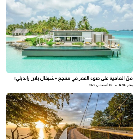
فنّ العافية على ضوء القمر في منتجع «شيڤال بلان رانديلي»
●
بقلم
M283
05 أغسطس 2026