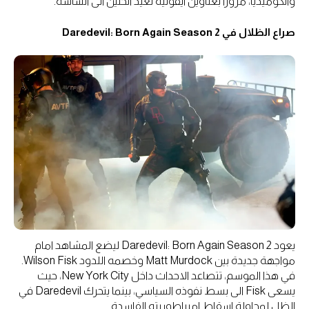
والكوميديا، مرورا بعناوين ايقونية تعيد الحنين الى الشاشة.
صراع الظلال في Daredevil: Born Again Season 2
يعود Daredevil: Born Again Season 2 ليضع المشاهد امام
مواجهة جديدة بين Matt Murdock وخصمه اللدود Wilson Fisk.
في هذا الموسم، تتصاعد الاحداث داخل New York City، حيث
يسعى Fisk الى بسط نفوذه السياسي، بينما يتحرك Daredevil في
الظل لمحاولة اسقاط امبراطوريته الفاسدة.