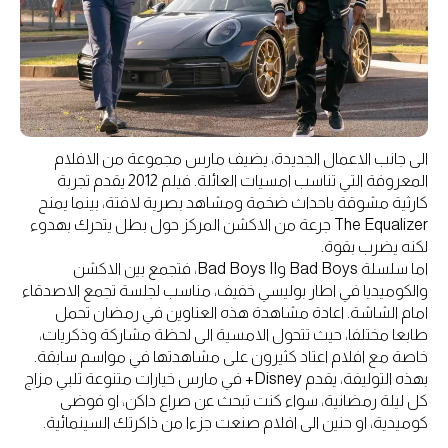
الى جانب الاعمال الجديدة، يضيف مارس مجموعة من الافلام
المعروفة التي تناسب امسيات العائلة. فيلم 2012 يقدم تجربة
كارثية مشوقة باحداث ضخمة ومشاهد بصرية لافتة، بينما يمنح
The Equalizer جرعة من الاكشن المركز حول بطل يتحرك بهدوء
لكنه يضرب بقوة.
اما سلسلة Bad Boys وBad Boys II، فتجمع بين الاكشن
والكوميديا في اطار بوليسي خفيف، مناسب لجلسة تجمع الاصدقاء
امام الشاشة. اعادة مشاهدة هذه العناوين في رمضان تحمل
طابعا مختلفا، حيث تتحول الامسية الى لحظة مشاركة وذكريات،
خاصة مع افلام اعتاد كثيرون على مشاهدتها في مواسم سابقة.
بهذه التوليفة، يقدم Disney+ في مارس خيارات متنوعة تلبي مزاج
كل ليلة رمضانية، سواء كنت تبحث عن صراع داكن، او فوضى
كوميدية، او حنين الى افلام صنعت جزءا من ذاكرتك السينمائية.