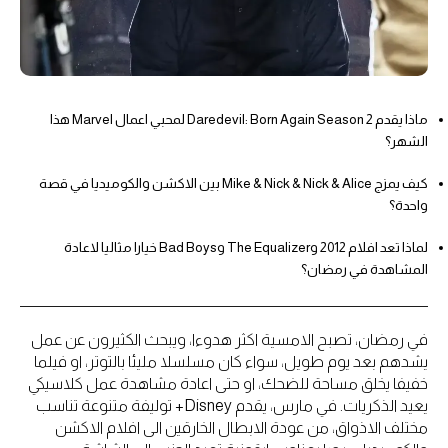
ماذا يقدم Daredevil: Born Again Season 2 لمحبي اعمال Marvel هذا
الشهر؟
كيف يمزج Mike & Nick & Nick & Alice بين الاكشن والكوميديا في قصة
واحدة؟
لماذا تعد افلام 2012 وThe Equalizer وBad Boys خيارا مثاليا لاعادة
المشاهدة في رمضان؟
في رمضان، تصبح الامسية اكثر هدوءا، ويبحث الكثيرون عن عمل
يشدهم بعد يوم طويل، سواء كان مسلسلا مليئا بالتوتر، او فيلما
خفيفا يخلق مساحة للضحك، او حتى اعادة مشاهدة عمل كلاسيكي
يعيد الذكريات. في مارس، يقدم Disney+ توليفة متنوعة تناسب
مختلف الاذواق، من عودة الابطال الخارقين الى افلام الاكشن