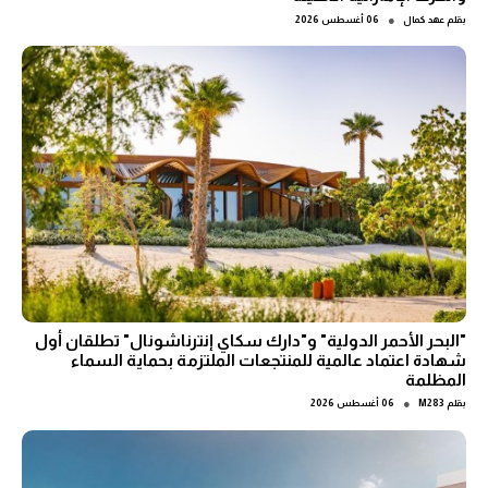
●
بقلم
عهد كمال
06 أغسطس 2026
"البحر الأحمر الدولية" و"دارك سكاي إنترناشونال" تطلقان أول
شهادة اعتماد عالمية للمنتجعات الملتزمة بحماية السماء
المظلمة
●
بقلم
M283
06 أغسطس 2026