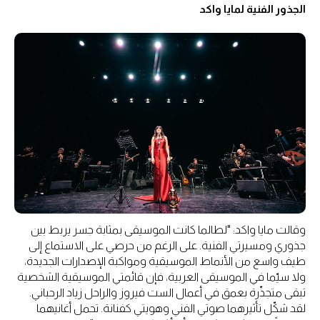
الجذور الفنية لمايا واكد
وقالت مايا واكد: "لطالما كانت الموسيقى بمثابة جسر يربط بين
جذوري ومسيرتي الفنية. على الرغم من حرصي على الاستماع إلى
طيف واسع من الأنماط الموسيقية ومواكبة الإصدارات الجديدة،
ولا سيّما في الموسيقى العربية، فإن قائمتي الموسيقية الشخصية
تبقى متجذّرة بعمق في أعمال الست فيروز والراحل زياد الرحباني.
لقد شكّل تأثيرهما صوتي الفني وهويتي كفنانة. تحمل أغانيهما