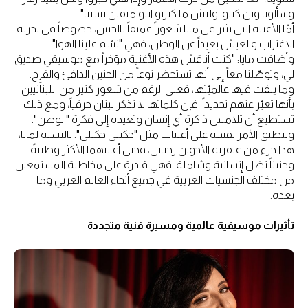
وسألونا وين كنتوا وليش ما كبرتو انتو منقلن نسينا".
أمّا الأغنية التي تثير في مايا شعوراً عميقاً بالحنين، خصوصاً في تجربة
الاغتراب والعيش بعيداً عن الوطن، فهي "نسّم علينا الهوا".
وأضافت مايا: "كنت أناقش هذه الأغنية مؤخراً مع موسيقي صديق
لي، وتوصّلنا معاً إلى أنها تستحضر نوعاً من الحنين الدافئ والفرِح.
وما يلفت فيها عالميّتها، فعلى الرغم من شعور كثير من اللبنانيين
بأنها تعبّر عنهم تحديداً، فإن كلماتها لا تذكر لبنان حرفياً، ومع ذلك
تستطيع أن تلامس ذاكرة أي إنسان وتعيده إلى فكرة "الوطن".
وينطبق الأمر نفسه على أغنيات مثل "حكيلي حكيلي". بالنسبة لمايا،
هذا جزء من عبقرية الأخوين رحباني، فحتى أغانيهما الأكثر وطنيةً
وحنيناً تظل إنسانية وشاملة، فهي قادرة على مخاطبة المستمعين
من مختلف الجنسيات العربية في جميع أنحاء العالم العربي وما
بعده.
تأثيرات موسيقية عالمية ومسيرة فنية متجددة