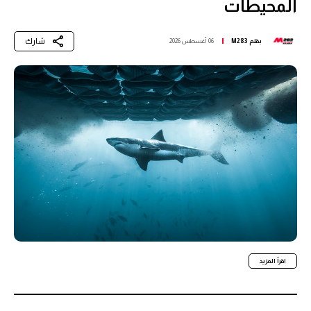
المحيطات
شارك
بقلم
M283
06 أغسطس 2026
اقرأ المزيد