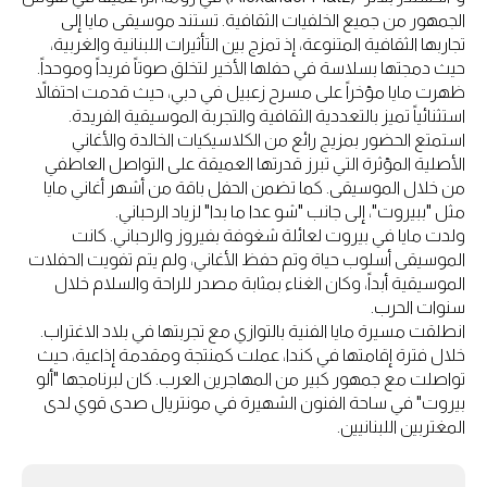
الجمهور من جميع الخلفيات الثقافية. تستند موسيقى مايا إلى
تجاربها الثقافية المتنوعة، إذ تمزج بين التأثيرات اللبنانية والغربية،
حيث دمجتها بسلاسة في حفلها الأخير لتخلق صوتاً فريداً وموحداً.
ظهرت مايا مؤخراً على مسرح زعبيل في دبي، حيث قدمت احتفالاً
استثنائياً تميز بالتعددية الثقافية والتجربة الموسيقية الفريدة.
استمتع الحضور بمزيج رائع من الكلاسيكيات الخالدة والأغاني
الأصلية المؤثرة التي تبرز قدرتها العميقة على التواصل العاطفي
من خلال الموسيقى. كما تضمن الحفل باقة من أشهر أغاني مايا
مثل "ببيروت"، إلى جانب "شو عدا ما بدا" لزياد الرحباني.
ولدت مايا في بيروت لعائلة شغوفة بفيروز والرحباني. كانت
الموسيقى أسلوب حياة وتم حفظ الأغاني، ولم يتم تفويت الحفلات
الموسيقية أبداً، وكان الغناء بمثابة مصدر للراحة والسلام خلال
سنوات الحرب.
انطلقت مسيرة مايا الفنية بالتوازي مع تجربتها في بلاد الاغتراب.
خلال فترة إقامتها في كندا، عملت كمنتجة ومقدمة إذاعية، حيث
تواصلت مع جمهور كبير من المهاجرين العرب. كان لبرنامجها "ألو
بيروت" في ساحة الفنون الشهيرة في مونتريال صدى قوي لدى
المغتربين اللبنانيين.