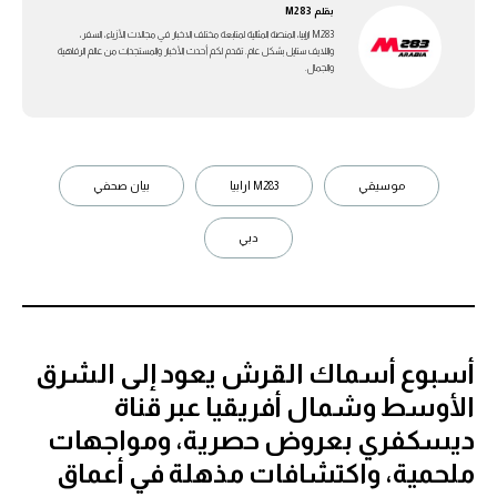
بقلم
M283
M283 ارابيا، المنصة المثالية لمتابعة مختلف الاخبار في مجالات الأزياء، السفر،
واللايف ستايل بشكل عام. تقدم لكم أحدث الأخبار والمستجدات من عالم الرفاهية
والجمال.
موسيقي
M283 ارابيا
بيان صحفي
دبي
أسبوع أسماك القرش يعود إلى الشرق
الأوسط وشمال أفريقيا عبر قناة
ديسكفري بعروض حصرية، ومواجهات
ملحمية، واكتشافات مذهلة في أعماق