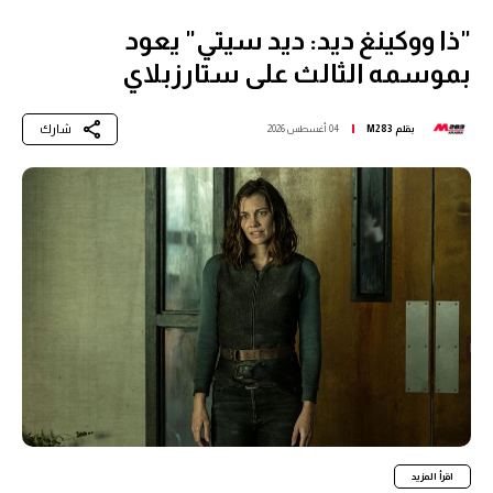
"ذا ووكينغ ديد: ديد سيتي" يعود
بموسمه الثالث على ستارزبلاي
شارك
بقلم
M283
04 أغسطس 2026
اقرأ المزيد