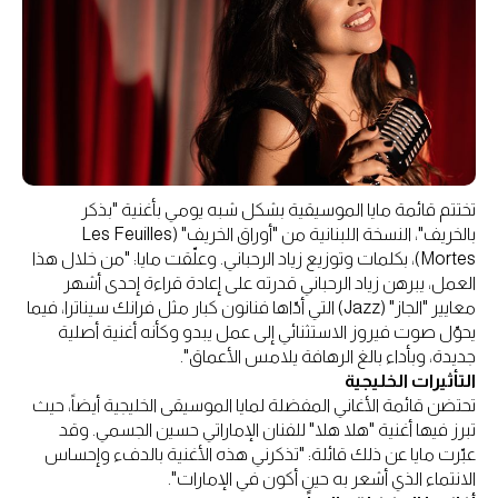
تختتم قائمة مايا الموسيقية بشكل شبه يومي بأغنية "بذكر
بالخريف"، النسخة اللبنانية من "أوراق الخريف" (Les Feuilles
Mortes)، بكلمات وتوزيع زياد الرحباني. وعلّقت مايا: "من خلال هذا
العمل، يبرهن زياد الرحباني قدرته على إعادة قراءة إحدى أشهر
معايير "الجاز" (Jazz) التي أدّاها فنانون كبار مثل فرانك سيناترا، فيما
يحوّل صوت فيروز الاستثنائي إلى عمل يبدو وكأنه أغنية أصلية
جديدة، وبأداء بالغ الرهافة يلامس الأعماق".
التأثيرات الخليجية
تحتضن قائمة الأغاني المفضلة لمايا الموسيقى الخليجية أيضاً، حيث
تبرز فيها أغنية "هلا هلا" للفنان الإماراتي حسين الجسمي. وقد
عبّرت مايا عن ذلك قائلة: "تذكرني هذه الأغنية بالدفء وإحساس
الانتماء الذي أشعر به حين أكون في الإمارات".