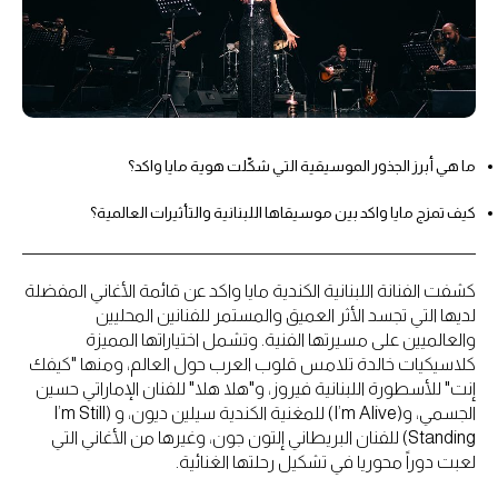
ما هي أبرز الجذور الموسيقية التي شكّلت هوية مايا واكد؟
كيف تمزج مايا واكد بين موسيقاها اللبنانية والتأثيرات العالمية؟
كشفت الفنانة اللبنانية الكندية مايا واكد عن قائمة الأغاني المفضلة
لديها التي تجسد الأثر العميق والمستمر للفنانين المحليين
والعالميين على مسيرتها الفنية. وتشمل اختياراتها المميزة
كلاسيكيات خالدة تلامس قلوب العرب حول العالم، ومنها "كيفك
إنت" للأسطورة اللبنانية فيروز، و"هلا هلا" للفنان الإماراتي حسين
الجسمي، و(I’m Alive) للمغنية الكندية سيلين ديون، و (I’m Still
Standing) للفنان البريطاني إلتون جون، وغيرها من الأغاني التي
لعبت دوراً محوريا في تشكيل رحلتها الغنائية.