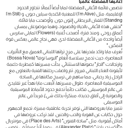
أغانيها المفضلة عالمياً
تتضمن قائمة الأغاني المفضلة لمايا أيضاً أعمالاً تتجاوز الحدود
الإقليمية، مثل (I’m Alive) للمغنية الكندية سيلين ديون، و (I’m Still
Standing) للفنان البريطاني إلتون جون. وأوضحت مايا قائلة:
"تحتفي هذه الأغاني بالحياة والصمود، وهما موضوعان يمسان
أعماق روحي. ومنذ فترة، أصبحت أغنية (Flowers) لمايلي سايرس
أيضاً واحدة من الأغاني المفضلة لدي، فهي نجاح عالمي يعكس قوة
التمكين."
تُعرف مايا واكد بقدرتها على مزج تراثها اللبناني العميق مع التأثيرات
المعاصرة، حيث تدمج بسلاسة أنغام "البوسا نوفا" (Bossa Nova)
وارتجالات "الجاز" بصوتها الاستثنائي. بدأت مسيرتها كمطربة داعمة
لأيقونة الغناء اللبناني فيروز، ثم واصلت رحلتها الفنية بالتعاون مع
الراحل زياد رحباني، مما ساهم في ترسيخ مكانتها في الساحة
الموسيقية المعاصرة. طوال مسيرتها، اتّبعت مايا نهجاً غير تقليدي
في عالم الموسيقى، فكانت دائماً تدفع حدود الأنماط الموسيقية
والصوتية إلى آفاق جديدة، مبتكرةً بذلك شيءً فريداً في عالم
الموسيقى.
تتميز مايا بعروضها التي توفر تجربة عاطفية مميزة، تجمع الجمهور
حول حكايات عن الهوية والحب والحنين. لقد تركت عروضها في
أماكن أيقونية، مثل "ساحة الفنون" (Place des Arts) في مونتريال
و"ألكسندر بلاتز" (Alexander Platz) في روما، أثراً عميقاً في نفوس