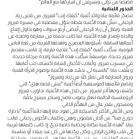
قصصاً من تراثي، ويشرفني أن أشاركها مع العالم".
الجذور اللبنانية
تتصدّر قائمة مايا واكد أغنية "كيفك إنت" لفيروز، من تلحين زياد
الرحباني. تمثّل هذه الأغنية نقطة تحوّل مفصلية في مسيرة فيروز
الفنية. ويقال أن زياد الرحباني أمضى أربع سنوات وهو يحاول إقناع
والدته بإصدار هذه الأغنية، لما كانت تحمله من مفارقة واضحة عن
أعمالها السابقة. بأسلوبها العصري ولهجتها القريبة من لغة الناس
اليومية، شكّلت أغنية "كيفك إنت" علامة فارقة، إذ قامت بتقديم
فيروز جديدة. موسيقياً، شكّلت هذه الأغنية ولادة مرحلة جديدة
في مسيرت فيروز، وأعادت للأجيال الشابة اكتشاف حب أغانيها.
وعلّقت مايا: "بالنسبة لي، تجسّد هذه الأغنية بوضوح الجرأة الفنية
وروح المجازفة التي تميّز كلاً من زياد وفيروز".
وتضم قائمتها الموسيقية أيضاً أغنية "مش قصة هاي"، التي
تكشف وجهاً آخر لفيروز. من خلال هذه الأغنية، تجاوزت فيروز
الرومانسية الحالمة لتعبّر بصوت ناضج وساخر ممتزج بخفّة
ومشحون بقدر عالٍ من التهكّم الذاتي.
ومن الأغاني الأكثر كلاسيكية التي تعود مايا إليها دائماً أغنية "يا دارة
دوري فينا"، من ألحان فيلمون وهبي وكلمات الأخوين رحباني. قالت
مايا: "لهذه الأغنية مكانة وجدانية خاصة لديّ، إذ كانت كلماتها قريبة
إلى قلب والدي الراحل، وكان يردّدها في كل عيد ميلاد أو مناسبة
سنوية؛ "تعا تنتخبى من درب الأعمار وإذا هني كبروا ونحن بقينا زغار