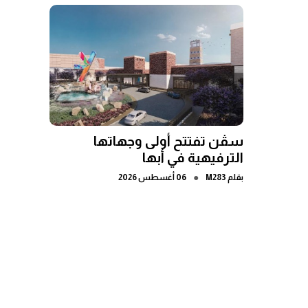
سڤن تفتتح أولى وجهاتها
الترفيهية في أبها
●
بقلم
M283
06 أغسطس 2026