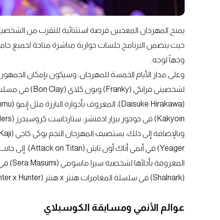
يمنح المهرجان المعجبين فرصة استثنائية للتقرب من الشخصيا
حيث يتضمن البرنامج جلسات حوارية مباشرة متاحة لجميع حاملي 
وجهاً لوجه.
Kakyoin) في جوجوز بيزار ادفنشر: ستارداست كروسيدرز (JoJo’s Bizarre Adventure: Stardust Crusaders).
(Shalnark) في سلسلة المغامرات هنتر x هنتر (Hunter x Hunter) لعام 2011.
عوالم الأنمي ومسابقة الكوسبلاي