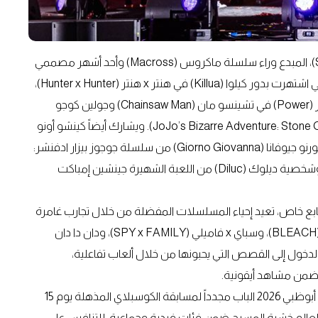
وتستمر قائمة النجوم مع شوجي كاواموري (Shoji Kawamori)، المبدع وراء سلسلة ماكروس (Macross) وأحد أشهر مصممي
الميكا في عالم الأنمي، وتنضم إليه ماريا إيسي (Mariya Ise)، التي اشتهرت بدور كيلوا (Killua) في هنتر x هنتر (Hunter x Hunter)،
وفيروز أي (Fairouz Ai)، المعروفة بأدائها القوي لشخصية باور (Power) في تشينسو مان (Chainsaw Man) وجولين كوجو
(Jolyne Cujoh) في جوجوز بيزار ادفنشر: ستون أوشن (JoJo’s Bizarre Adventure: Stone Ocean). ويشارك أيضاً كينشو أونو
(Kensho Ono)، الذي تضم مسيرته شخصيات محبوبة مثل جيورنو جيوفانا (Giorno Giovanna) من سلسلة جوجوز بيزار ادفنشر:
الرياح الذهبية (JoJo's Bizarre Adventure: Golden Wind)، وشخصية ديلوك (Diluc) من اللعبة الشهيرة جينشين إمباكت
 أربعة عوالم أنمي ذات طابع خاص، تعيد إحياء المسلسلات المفضلة من خلال تجارب غامرة
وآسرة. وقد استلهم كل عالم مباشرة من مسلسلات بليتش (BLEACH)، وسباي x فاميلي (SPY x FAMILY)، ودان دا دان
GI)، مما يتيح للمعجبين الدخول إلى القصص التي يحبونها من خلال ألعاب تفاعلية،
ضمن مشاهد أيقونية.
احتفاءً بالإبداع اللامتناهي في عالم الأنمي، يفتح مهرجان أنمينيا أبوظبي 2026 الباب مجدداً لمسابقة الكوسبلاي المذهلة يوم 15
لعالم خشبة المسرح ضمن فئات فردية وجماعية، للتنافس على