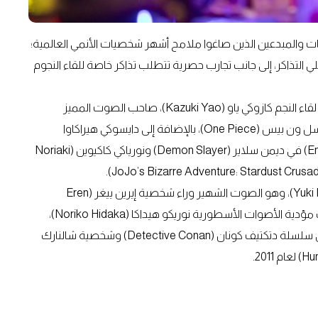
ت والمبدعين الذين صاغوا ملامح أشهر شخصيات الأنمي العالمية؛
التذاكر، إلى جانب تجارب حصرية تتطلب تذاكر خاصة للقاء النجوم
وعلى مدار الأيام الخمسة للمهرجان، وسيكون بإمكان الجمهور لقاء النجم كازوكي ياو (Kazuki Yao)، صاحب الصوت المميز
لشخصيتي فرانكي (Franky) وبون كلاي (Bon Clay) في مسلسل ون بيس (One Piece)، بالإضافة إلى دايسوكي هيراكاوا
(Daisuke Hirakawa)، المعروف بأدواره البارزة مثل إنمو (Enmu) في ديمن سلاير (Demon Slayer) ونورياكي كاكيوين (Noriaki
وبالإضافة إلى ذلك، يستضيف المهرجان النجم يوكي كاجي (Yuki Kaji)، وهو الصوت الشهير وراء شخصية إيرين ييغر (Eren
Yeager) في أنمي أتاك أون تايتن (Attack on Titan)، إلى جانب مؤدية الأصوات الأسطورية نوريكو هيداكا (Noriko Hidaka)،
المعروفة بأدائها لشخصية سيرا ماسومي (Sera Masumi) في سلسلة دتكتيف كونان (Detective Conan) وشخصية شالنارك