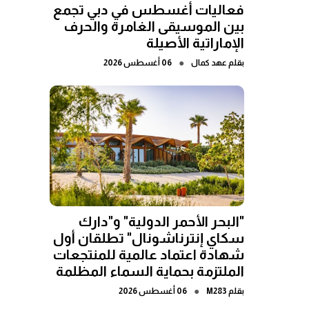
فعاليات أغسطس في دبي تجمع
بين الموسيقى الغامرة والحرف
الإماراتية الأصيلة
●
بقلم
عهد كمال
06 أغسطس 2026
"البحر الأحمر الدولية" و"دارك
سكاي إنترناشونال" تطلقان أول
شهادة اعتماد عالمية للمنتجعات
الملتزمة بحماية السماء المظلمة
●
بقلم
M283
06 أغسطس 2026