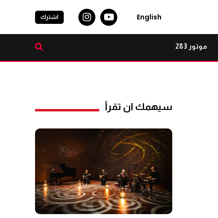
English
اشترك
موتور 283
سيهمك ان تقرأ