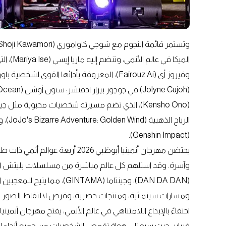
(Genshin Impact).
يحتضن مهرجان أنمينيا أبوظبي 2026
(DAN DA DAN)، وجينتاما (NTAMA
ومسارات سينمائية، ومنتجات حصرية، وفرص لالتقاط الصور 
فبراير، حيث سيعتلي هواة تقمص الشخصيات من جميع أنحاء ا