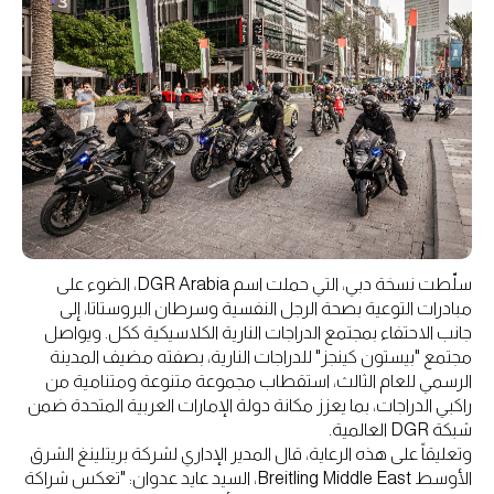
سلّطت نسخة دبي، التي حملت اسم DGR Arabia، الضوء على
مبادرات التوعية بصحة الرجل النفسية وسرطان البروستاتا، إلى
جانب الاحتفاء بمجتمع الدراجات النارية الكلاسيكية ككل. ويواصل
مجتمع "بيستون كينجز" للدراجات النارية، بصفته مضيف المدينة
الرسمي للعام الثالث، استقطاب مجموعة متنوعة ومتنامية من
راكبي الدراجات، بما يعزز مكانة دولة الإمارات العربية المتحدة ضمن
شبكة DGR العالمية.
وتعليقاً على هذه الرعاية، قال المدير الإداري لشركة بريتلينغ الشرق
الأوسط Breitling Middle East، السيد عايد عدوان: "تعكس شراكة