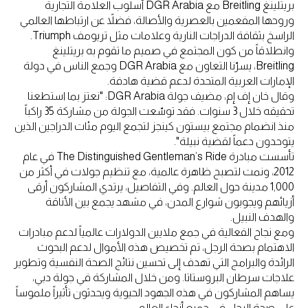
بريتلينغ Breitling مع DGR Arabia أسلوب العلامة التجارية
وروحها المفعمين بالعصرية والأصالة، فضلاً عن ارتباطها العالمي
الراسخ بثقافة الدراجات النارية وعلامات مثل تريومف Triumph.
وانطلاقاً من كون المجتمع في صميم ما تقوم به بريتلينغ
Breitling، يسرّنا التعاون مع DGR Arabia وجمع الناس في دولة
الإمارات العربية المتحدة لدعم قضية هادفة.
وقال خان إف إم، مضيف جولة DGR Arabia: "نعتز بما استطعنا
تحقيقه خلال 3 سنوات. فقد توسّعت الجولة من مشاركة 35 راكباً
منذ انضمام مجتمع بيستون كينجز لتجمع اليوم مئات الدراجين الذين
يتوحدون دعماً لقضية نبيلة".
تأسست مبادرة The Distinguished Gentleman’s Ride في عام
2012، ونمت لتصبح ظاهرة عالمية، مع تنظيم جولات في أكثر من
1,000 مدينة حول العالم. وفي التفاصيل، يرتدي المشاركون أرقى
أزيائهم ويجوبون شوارع المدن، في مشهد يجمع بين الأناقة
والهدف النبيل.
ومع نجاح الفعالية في جمع ملايين الدولارات عالمياً لدعم مبادرات
الاهتمام بصحة الرجل، تم تخصيص هذه الأموال لدعم البحوث
الرائدة والبرامج التي تهدف إلى تحسين نتائج الصحة النفسية وتطوير
علاجات سرطان البروستاتا. ومن خلال المشاركة في جولة دبي،
يساهم المشاركون في هذه الجهود الحيوية ويحدثون تأثيراً ملموساً
على صحة الرجل في جميع أنحاء العالم.