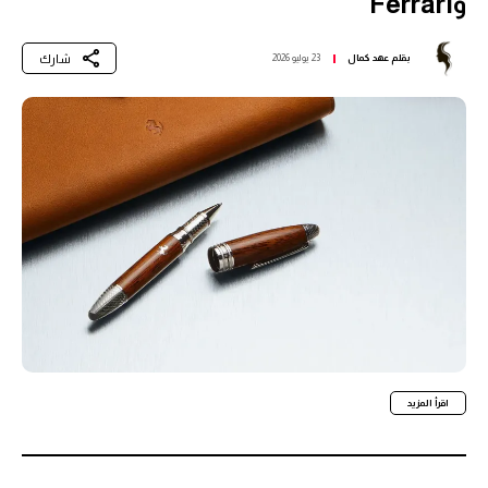
وFerrari
شارك
بقلم
عهد كمال
23 يوليو 2026
اقرأ المزيد