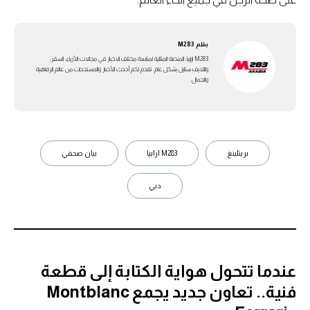
بقلم
M283
M283 ارابيا، المنصة المثالية لمتابعة مختلف الاخبار في مجالات الأزياء، السفر،
واللايف ستايل بشكل عام. تقدم لكم أحدث الأخبار والمستجدات من عالم الرفاهية
والجمال.
بريتلينغ
M283 ارابيا
بيان صحفي
دبي
عندما تتحول هواية الكتابة إلى قطعة
فنية.. تعاون جديد يجمع Montblanc