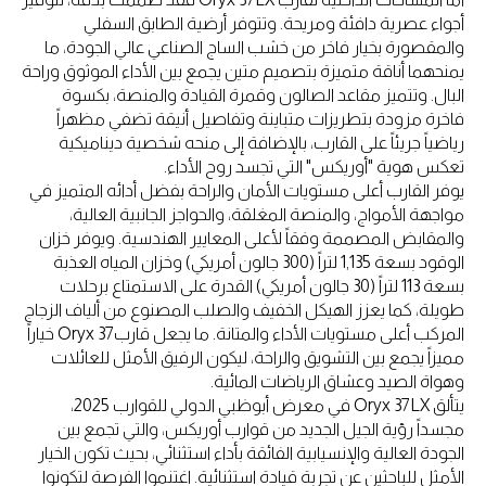
أجواء عصرية دافئة ومريحة. وتتوفر أرضية الطابق السفلي
والمقصورة بخيار فاخر من خشب الساج الصناعي عالي الجودة، ما
يمنحهما أناقة متميزة بتصميم متين يجمع بين الأداء الموثوق وراحة
البال. وتتميز مقاعد الصالون وقمرة القيادة والمنصة، بكسوة
فاخرة مزودة بتطريزات متباينة وتفاصيل أنيقة تضفي مظهراً
رياضياً جريئاً على القارب، بالإضافة إلى منحه شخصية ديناميكية
تعكس هوية "أوريكس" التي تجسد روح الأداء.
يوفر القارب أعلى مستويات الأمان والراحة بفضل أدائه المتميز في
مواجهة الأمواج، والمنصة المغلقة، والحواجز الجانبية العالية،
والمقابض المصممة وفقاً لأعلى المعايير الهندسية. ويوفر خزان
الوقود بسعة 1,135 لتراً (300 جالون أمريكي) وخزان المياه العذبة
بسعة 113 لتراً (30 جالون أمريكي) القدرة على الاستمتاع برحلات
طويلة، كما يعزز الهيكل الخفيف والصلب المصنوع من ألياف الزجاج
المركب أعلى مستويات الأداء والمتانة. ما يجعل قاربOryx 37 خياراً
مميزاً يجمع بين التشويق والراحة، ليكون الرفيق الأمثل للعائلات
وهواة الصيد وعشاق الرياضات المائية.
يتألق Oryx 37LX في معرض أبوظبي الدولي للقوارب 2025،
مجسداً رؤية الجيل الجديد من قوارب أوريكس، والتي تجمع بين
الجودة العالية والإنسيابية الفائقة بأداء استثنائي، بحيث تكون الخيار
الأمثل للباحثين عن تجربة قيادة استثنائية. اغتنموا الفرصة لتكونوا