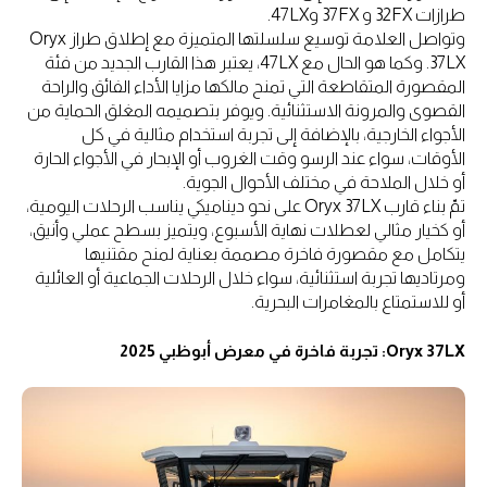
طرازات 32FX و 37FX و47LX.
وتواصل العلامة توسيع سلسلتها المتميزة مع إطلاق طراز Oryx
37LX. وكما هو الحال مع 47LX، يعتبر هذا القارب الجديد من فئة
المقصورة المتقاطعة التي تمنح مالكها مزايا الأداء الفائق والراحة
القصوى والمرونة الاستثنائية. ويوفر بتصميمه المغلق الحماية من
الأجواء الخارجية، بالإضافة إلى تجربة استخدام مثالية في كل
الأوقات، سواء عند الرسو وقت الغروب أو الإبحار في الأجواء الحارة
أو خلال الملاحة في مختلف الأحوال الجوية.
تمّ بناء قارب Oryx 37LX على نحو ديناميكي يناسب الرحلات اليومية،
أو كخيار مثالي لعطلات نهاية الأسبوع، ويتميز بسطح عملي وأنيق،
يتكامل مع مقصورة فاخرة مصممة بعناية لمنح مقتنيها
ومرتاديها تجربة استثنائية، سواء خلال الرحلات الجماعية أو العائلية
أو للاستمتاع بالمغامرات البحرية.
Oryx 37LX: تجربة فاخرة في معرض أبوظبي 2025