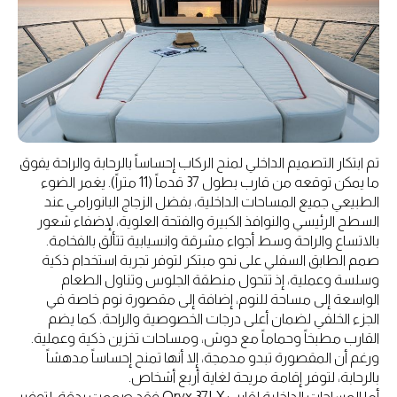
تم ابتكار التصميم الداخلي لمنح الركاب إحساساً بالرحابة والراحة يفوق
ما يمكن توقعه من قارب بطول 37 قدماً (11 متراً). يغمر الضوء
الطبيعي جميع المساحات الداخلية، بفضل الزجاج البانورامي عند
السطح الرئيسي والنوافذ الكبيرة والفتحة العلوية، لإضفاء شعور
بالاتساع والراحة وسط أجواء مشرقة وانسيابية تتألق بالفخامة.
صمم الطابق السفلي على نحو مبتكر لتوفر تجربة استخدام ذكية
وسلسة وعملية، إذ تتحول منطقة الجلوس وتناول الطعام
الواسعة إلى مساحة للنوم، إضافة إلى مقصورة نوم خاصة في
الجزء الخلفي لضمان أعلى درجات الخصوصية والراحة. كما يضم
القارب مطبخاً وحماماً مع دوش، ومساحات تخزين ذكية وعملية.
ورغم أن المقصورة تبدو مدمجة، إلا أنها تمنح إحساساً مدهشاً
بالرحابة، لتوفر إقامة مريحة لغاية أربع أشخاص.
أما المساحات الداخلية لقارب Oryx 37LX فقد صممت بدقة، لتوفير