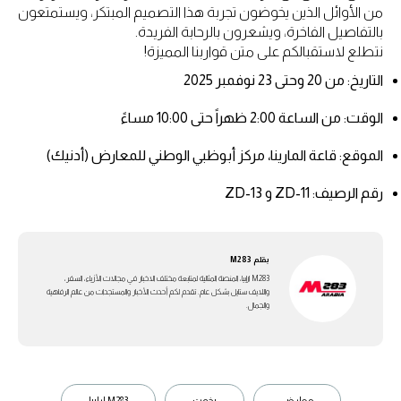
من الأوائل الذين يخوضون تجربة هذا التصميم المبتكر، ويستمتعون
بالتفاصيل الفاخرة، ويشعرون بالرحابة الفريدة.
نتطلع لاستقبالكم على متن قواربنا المميزة!
التاريخ: من 20 وحتى 23 نوفمبر 2025
الوقت: من الساعة 2:00 ظهراً حتى 10:00 مساءً
الموقع: قاعة المارينا، مركز أبوظبي الوطني للمعارض (أدنيك)
رقم الرصيف: ZD-11 و ZD-13
بقلم
M283
M283 ارابيا، المنصة المثالية لمتابعة مختلف الاخبار في مجالات الأزياء، السفر،
واللايف ستايل بشكل عام. تقدم لكم أحدث الأخبار والمستجدات من عالم الرفاهية
والجمال.
معارض
يخوت
M283 ارابيا