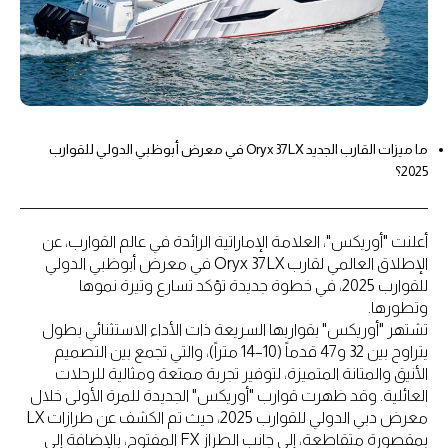
ما ميزات القارب الجديد Oryx 37LX في معرض أبوظبي الدولي للقوارب
2025؟
أعلنت "أوريكس"، العلامة الإماراتية الرائدة في عالم القوارب، عن
الإطلاق العالمي لقارب Oryx 37LX في معرض أبوظبي الدولي
للقوارب 2025، في خطوة جديدة تؤكد تسارع وتيرة نموها
وتطورها.
تشتهر "أوريكس" بقواربها السريعة ذات الأداء الاستثنائي بطول
يتراوح بين 32 و47 قدماً (10–14 متراً)، والتي تجمع بين التصميم
الأنيق والمتانة المتميزة، لتوفير تجربة ممتعة ومثالية للرحلات
العائلية. وقد ظهرت قوارب "أوريكس" الجديدة للمرة الأولى خلال
معرض دبي الدولي للقوارب 2025، حيث تم الكشف عن طرازات LX
بمقصورة متقاطعة، إلى جانب الطراز FX المفتوح، بالإضافة إلى