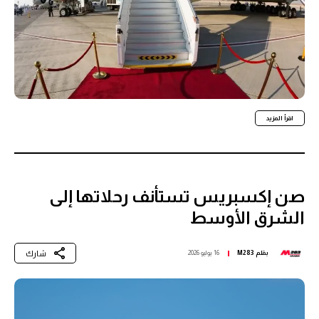
اقرأ المزيد
صن إكسبريس تستأنف رحلاتها إلى
الشرق الأوسط
شارك
بقلم
M283
16 يوليو 2026