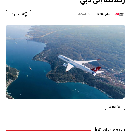
شارك
بقلم
M283
25 مايو 2026
اقرأ المزيد
سيهمك ان تقرأ