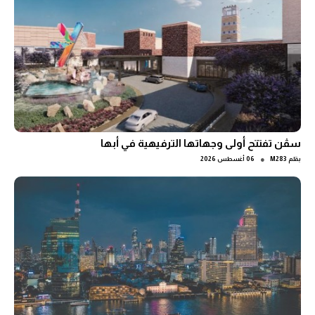
سڤن تفتتح أولى وجهاتها الترفيهية في أبها
●
بقلم
M283
06 أغسطس 2026