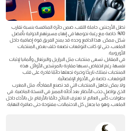
تظل الأرجنتين، حاملة اللقب، ضمن دائرة المنافسة بنسبة تقارب
10%، خاصة مع رغبة نجومها في إنهاء مسيرتهم الدولية بأفضل
شكل ممكن. هذا الدافع وحده قد يمنح الفريق قوة إضافية داخل
الملعب، حتى لو كانت التوقعات تضعه خلف بعض المنتخبات
الأوروبية.
في المقابل، تسعى منتخبات مثل البرازيل والبرتغال وألمانيا لإثبات
نفسها، رغم انخفاض نسبها مقارنة بالمرشحين الأوائل. هذه
المنتخبات تمتلك تاريخًا وخبرة تجعلها دائمًا قادرة على قلب
التوقعات، خاصة في الأدوار الإقصائية.
ولا يمكن تجاهل المنتخبات التي قد تصنع المفاجأة، مثل المغرب
الذي يواصل جذب الأنظار بعد أدائه المميز في النسخة الماضية. في
بطولات كأس العالم، لا تعترف النتائج دائمًا بالأرقام، بل بالأداء داخل
الملعب، وهو ما يجعل كل الاحتمالات مفتوحة حتى صافرة النهاية.