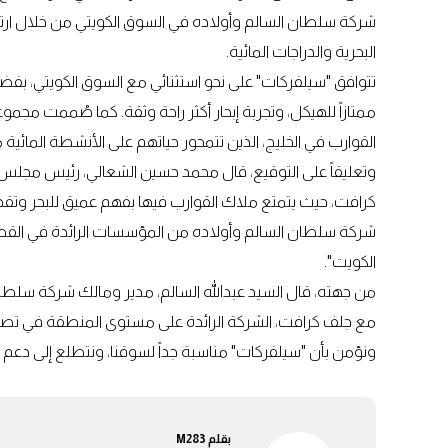
شركة سلطان السالم وأولاده في السوق الكويتي من خلال ارتب
البحرية والدراجات المائية.
تتوافق "سيلفركات" على نحو استثنائي مع السوق الكويتي، بفضل
ممتازاً للهيكل، وتجربة إبحار أكثر راحة وثقة. كما صُممت مج
القوارب في الخليج، الذين تتمحور حياتهم على الأنشطة المائية م
وتعليقاً على التوقيع، قال محمد حسين الشعالي، رئيس مجلس 
كرافت، حيث يتمتع ملاك القوارب فيها بفهم عميق للبحر وتقدير
شركة سلطان السالم وأولاده من المؤسسات الرائدة في القطاع 
الكويت".
من جهته، قال السيد عبدالله السالم، مدير ومالك شركة سلطان
مع جلف كرافت، الشركة الرائدة على مستوى المنطقة في تصنيع
ونؤمن بأن "سيلفركات" مناسبة جداً لسوقنا، ونتطلع إلى دعم 
بقلم
M283