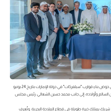
وقّعت الاتفاقية خلال مراسم أقيمت خصيصاً لهذا الغرض في حوض بناء قوارب "سيلفركات" في دولة الإمارات بتاريخ 24 يونيو
طان السالم وأولاده، إلى جانب محمد حسين الشعالي، رئيس مجلس
 شريك يمتلك خبرة طويلة في قطاع الملاحة البحرية. وتُعرف