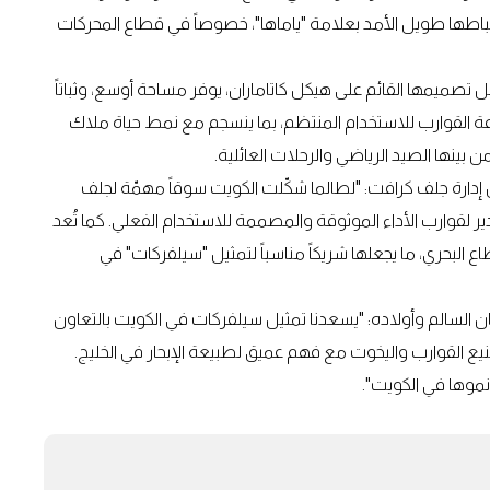
اطها طويل الأمد بعلامة "ياماها"، خصوصاً في قطاع المحركات
 تصميمها القائم على هيكل كاتاماران، يوفر مساحة أوسع، وثباتاً
موعة القوارب للاستخدام المنتظم، بما ينسجم مع نمط حياة ملاك
ن بينها الصيد الرياضي والرحلات العائلية.
إدارة جلف كرافت: "لطالما شكّلت الكويت سوقاً مهمّة لجلف
 لقوارب الأداء الموثوقة والمصممة للاستخدام الفعلي. كما تُعد
البحري، ما يجعلها شريكاً مناسباً لتمثيل "سيلفركات" في
 السالم وأولاده: "يسعدنا تمثيل سيلفركات في الكويت بالتعاون
 القوارب واليخوت مع فهم عميق لطبيعة الإبحار في الخليج.
نموها في الكويت".