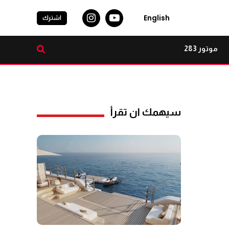
English
اشترك
موتور 283
سيهمك ان تقرأ