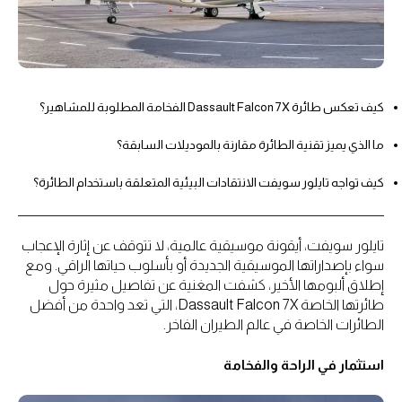
كيف تعكس طائرة Dassault Falcon 7X الفخامة المطلوبة للمشاهير؟
ما الذي يميز تقنية الطائرة مقارنة بالموديلات السابقة؟
كيف تواجه تايلور سويفت الانتقادات البيئية المتعلقة باستخدام الطائرة؟
تايلور سويفت، أيقونة موسيقية عالمية، لا تتوقف عن إثارة الإعجاب
سواء بإصداراتها الموسيقية الجديدة أو بأسلوب حياتها الراقي. ومع
إطلاق ألبومها الأخير، كشفت المغنية عن تفاصيل مثيرة حول
طائرتها الخاصة Dassault Falcon 7X، التي تعد واحدة من أفضل
الطائرات الخاصة في عالم الطيران الفاخر.
استثمار في الراحة والفخامة