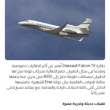
طائرة Dassault Falcon 7X تُعتبر من أكثر الطائرات خصوصية
وتقدماً في مجال الطيران. تضم الطائرة محركات قوية تتيح لها
الطيران لمسافات طويلة تصل إلى 6000 ميل بحري، مما يجعلها
مثالية للجولات العالمية مثل جولة Eras الشهيرة. تصميمها
الداخلي يُلبي كافة احتياجات الراحة والفخامة، مع مقاعد تتسع لاثني
عشر راكباً.
تقنيات حديثة وتجربة مميزة