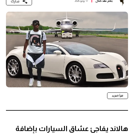
شارك
بقلم
عهد كمال
17 يونيو 2026
اقرأ المزيد
هالاند يفاجئ عشاق السيارات بإضافة