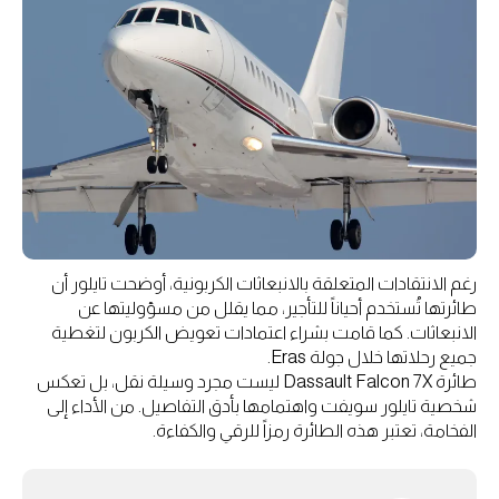
رغم الانتقادات المتعلقة بالانبعاثات الكربونية، أوضحت تايلور أن
طائرتها تُستخدم أحياناً للتأجير، مما يقلل من مسؤوليتها عن
الانبعاثات. كما قامت بشراء اعتمادات تعويض الكربون لتغطية
جميع رحلاتها خلال جولة Eras.
طائرة Dassault Falcon 7X ليست مجرد وسيلة نقل، بل تعكس
شخصية تايلور سويفت واهتمامها بأدق التفاصيل. من الأداء إلى
الفخامة، تعتبر هذه الطائرة رمزاً للرقي والكفاءة.