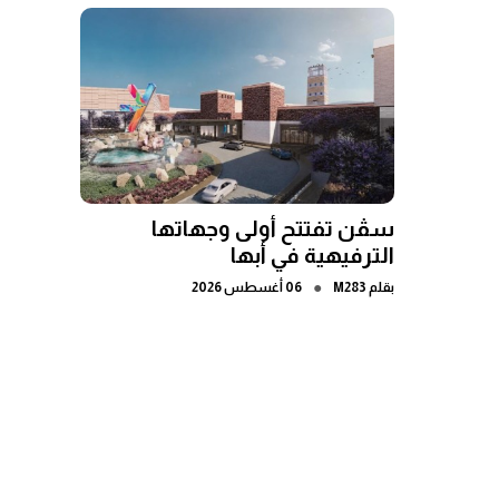
سڤن تفتتح أولى وجهاتها
الترفيهية في أبها
●
بقلم
M283
06 أغسطس 2026