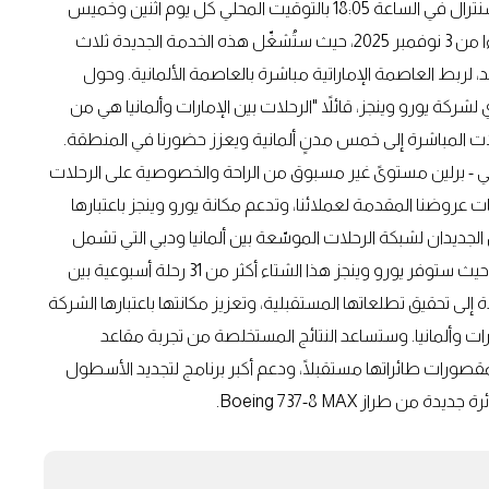
إيرباص A320neo الحديثة؛ على أن تقلع من مطار دبي وورلد سنترال في الساعة 18:05 بالتوقيت المحلي كل يوم اثنين وخميس
وسبت. ومن أبرز الإضافات أيضًا إطلاق خط أبوظبي-برلين، بدءًا من 3 نوفمبر 2025، حيث ستُشغّل هذه الخدمة الجديدة ثلاث
 لربط العاصمة الإماراتية مباشرة بالعاصمة الألمانية. وحول
ركة يورو وينجز، قائلاً "الرحلات بين الإمارات وألمانيا هي من
حلات المباشرة إلى خمس مدنٍ ألمانية ويعزز حضورنا في المنطقة.
Premium Bi الجديدة على خط دبي - برلين مستوىً غير مسبوق من الراحة والخصوصية على الرحلات
عروضنا المقدمة لعملائنا، وتدعم مكانة يورو وينجز باعتبارها
الجديدان لشبكة الرحلات الموسّعة بين ألمانيا ودبي التي تشمل
الآن كولونيا/ بون، دوسلدورف، وبرلين، وشتوتغارت، وهانوفر، حيث ستوفر يورو وينجز هذا الشتاء أكثر من 31 رحلة أسبوعية بين
ة إلى تحقيق تطلعاتها المستقبلية، وتعزيز مكانتها باعتبارها الشركة
رات وألمانيا. وستساعد النتائج المستخلصة من تجربة مقاعد
خاصة بمقصورات طائراتها مستقبلًا، ودعم أكبر برنامج لتجديد الأسطول