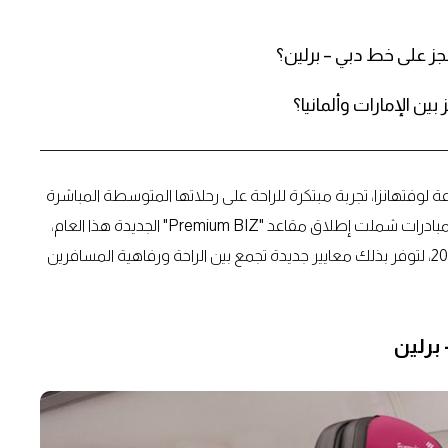
ين الإمارات وألمانيا؟
لوفتهانزا، تجربة مبتكرة للراحة على رحلاتها المتوسطة المباشرة
لتعزيز حضورها في منطقة الخليج، وذلك من خلال عددٍ من المبادرات شملت إطلاق مقاعد "Premium BIZ" الجديدة هذا العام،
وتوسيع خدماتها إلى ألمانيا ضمن جدول رحلات شتاء 2025/2026، لتوفر بذلك معايير جديدة تجمع بين الراحة ورفاهية المسافرين
 برلين