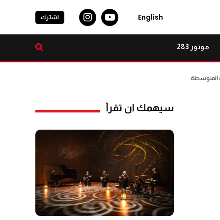
English
اشترك
موتور 283
سيهمك ان تقرأ