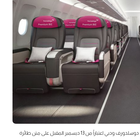
ولتكتمل روعة التجربة، أطلقت يورو وينجز رحلاتٍ أسبوعية بين دوسلدورف ودبي اعتباراً من 13 ديسمبر المقبل على متن طائرة