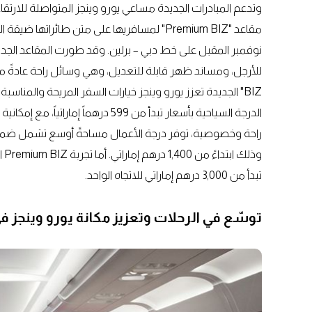
وتدعم المبادرات الجديدة مساعي يورو وينجز المتواصلة للارتقا
مقاعد "Premium BIZ" لمسافريها على متن طائر
BIZ" الجديدة تعزز يورو وينجز خيارات السفر المريحة والمن
الدرجة السياحية بأسعار تبدأ من 599 د
راحة وخصوصية، توفر درجة الأعمال مساحةً أوسع تشمل ضمان 
وذ
تبدأ من 3,000 درهم إماراتي للاتجاه الواحد.
توسّع في الرحلات وتعزيز مكانة يورو وينجز ف