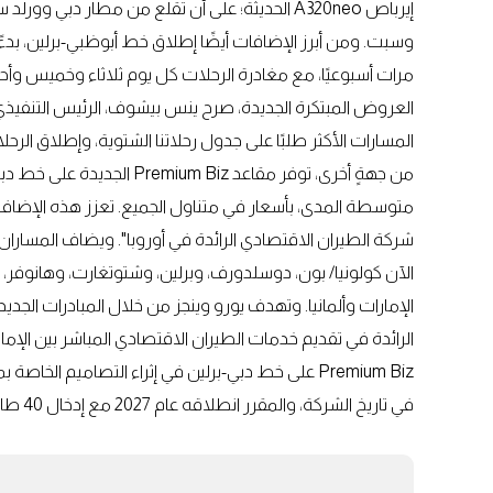
مرات أسبوعيًا، مع مغادرة الرحلات كل يوم ثلاثاء وخميس وأحد،
العروض المبتكرة الجديدة، صرح ينس بيشوف، الرئيس التنفيذي لش
المسارات الأكثر طلبًا على جدول رحلاتنا الشتوية، وإطلاق الر
من جهةٍ أخرى، توفر مقاعد z
متوسطة المدى، بأسعار في متناول الجميع. تعزز هذه الإضافات 
شركة الطيران الاقتصادي الرائدة في أوروبا". ويضاف المساران 
الإمارات وألمانيا. وتهدف يورو وينجز من خلال المبادرات الجديد
الرائدة في تقديم خدمات الطيران الاقتصادي المباشر بين الإما
Premium Biz على خط دبي-برلين في إثراء التصاميم ال
في تاريخ الشركة، والمقرر انطلاقه عام 2027 مع إدخال 40 طائرة جديدة من طراز Boeing 737-8 MAX.