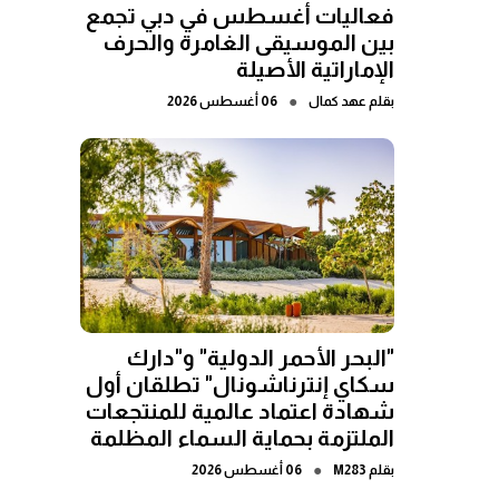
فعاليات أغسطس في دبي تجمع
بين الموسيقى الغامرة والحرف
الإماراتية الأصيلة
●
بقلم
عهد كمال
06 أغسطس 2026
"البحر الأحمر الدولية" و"دارك
سكاي إنترناشونال" تطلقان أول
شهادة اعتماد عالمية للمنتجعات
الملتزمة بحماية السماء المظلمة
●
بقلم
M283
06 أغسطس 2026