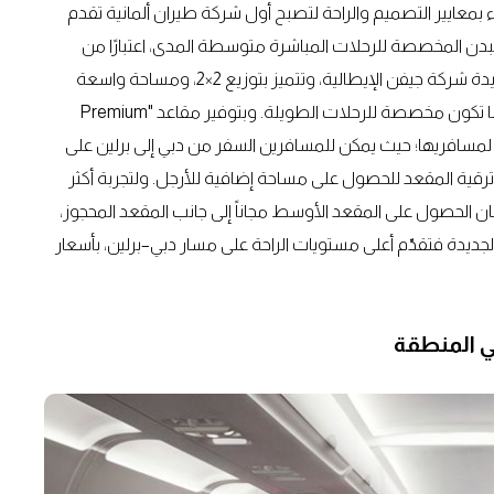
ء بمعايير التصميم والراحة لتصبح أول شركة طيران ألمانية تقدم
اتها ضيقة البدن المخصصة للرحلات المباشرة متوسطة المدى، اعتبارًا من
نوفمبر المقبل على خط دبي – برلين. وقد طورت المقاعد الجديدة شركة جيفن الإيطالية، وتتميز بتوزيع 2×2، ومساحة واسعة
للأرجل، ومساند ظهر قابلة للتعديل، وهي وسائل راحة عادةً ما تكون مخصصة للرحلات الطويلة. وبتوفير مقاعد "Premium
اسبة لمسافريها؛ حيث يمكن للمسافرين السفر من دبي إلى برلين على
رهماً إماراتياً، مع إمكانية ترقية المقعد للحصول على مساحة إضافية للأرجل. ولتجربة أكثر
الحصول على المقعد الأوسط مجاناً إلى جانب المقعد المحجوز،
لك ابتداءً من 1,400 درهم إماراتي. أما تجربة Premium BIZ الجديدة فتقدّم أعلى مستويات الراحة على مسار دبي–برلين، بأسعار
ي المنطقة