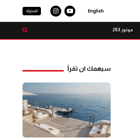
English
اشترك
موتور 283
سيهمك ان تقرأ