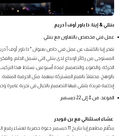
بنتلي & إينا: ذا باور أوف أ دريم
عمل فني مخصص بالتعاون مع بنتلي
تفخر إينا بالكشف عن عمل فني خاص بعنوان " ذا باور أوف أ دريم
المستوحى من ركائز الإبداع لدى بنتلي التي تشمل الحلم، والفك
الحركة، والضوء، والتصميم. لمدة أسبوعين، يسلط هذا التركيب ا
بالوهج، محتفلًا بالقيم المشتركة بينهما، مثل الحرفية المتقن
إبداعية فريدة يلتقي فيها التصميم بالخيال في تجربة غامرة وح
الموعد: من 8 إلى 22 ديسمبر
عشاء استثنائي مع بن قويدر
ينظّم مطعم إينا بتاريخ 11 ديسمبر دعوة حصرية 