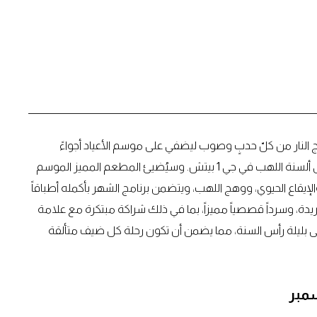
 النار من كلّ حدبٍ وصوب ليضفي على موسم الأعياد أجواءً
استثنائية في قلب مطعمٍ متخصصٍ بالمأكولات المحضرة على ألسنة اللهب في جي 1 بيتش. وسيُضيئ المطعم المميز الموسم
الإيقاع الحيوي، ووهج اللهب، ويتضمن برنامج الشهر بأكمله أطباقاً
دة، وسرداً قصصياً مميزاً، بما في ذلك شراكة مبتكرة مع علامة
ُنسى بليلة رأس السنة، مما يضمن أن تكون رحلة كل ضيف متألقة
سمبر