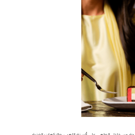
دة من خلال الطهي على ألسنة اللهب، والنكهات الغنية،