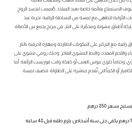
. من 1 إلى 25 ديسمبر، يمكن للضيوف الاستمتاع بقائمة خاصة بعيد الميلاد، صُممت لتجسد الروح
نيات الأولية للطهي مع لمسة من البساطة الراقية. تجربة عيد
اركة أطباق مشوية ومحمّرة على النار، في مزيج يجمع بين الأصالة
اقية مع التركيز على المكونات الطازجة ومهارة الحرفية بالنار.
ء واللحم المقدد، والبط المشوي الفاخر، وديك رومي مشوي على
ي، وختاماً حلوى موس العنب أو كعكة وايت فوريست الرائعة. أما
فيار أو الكمأ التي تُقدم مباشرة على الطاولة، لتضيف لمسة