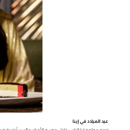
عيد الميلاد في إينا
يجمع مطعم إينا الناس خلال موسم الأعياد، مؤسساً تجربة فري