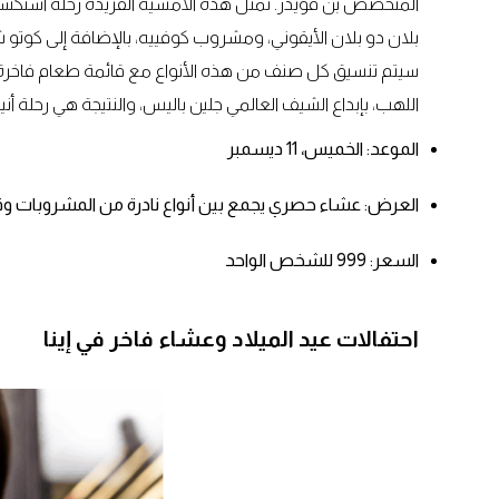
المتخصص بن قويدر. تمثل هذه الأمسية الفريدة رحلة استكشافي
بلان دو بلان الأيقوني، ومشروب كوفييه، بالإضافة إلى كوتو شام
سيتم تنسيق كل صنف من هذه الأنواع مع قائمة طعام فاخرة 
اللهب، بإبداع الشيف العالمي جلين باليس، والنتيجة هي رحلة أ
الموعد: الخميس، 11 ديسمبر
العرض: عشاء حصري يجمع بين أنواع نادرة من المشروبات و
السعر: 999 للشخص الواحد
احتفالات عيد الميلاد وعشاء فاخر في إينا