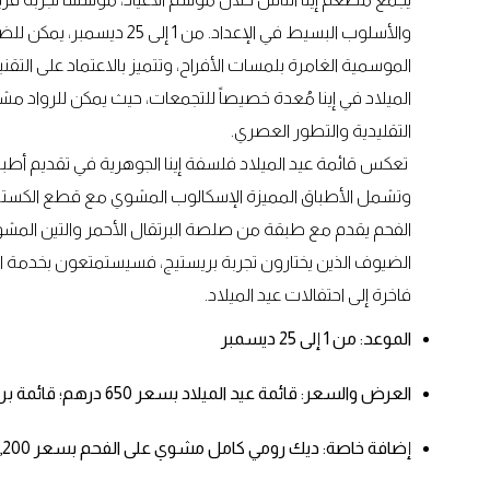
والأسلوب البسيط في الإعداد
الموسمية الغامرة بلمسات الأفراح، وتتميز بالاعتماد على التق
الميلاد في إينا مُعدة خصيصاً للتجمعات، حيث يمكن للرواد مش
التقليدية والتطور العصري.
تعكس قائمة عيد الميلاد فلسفة إينا الجوهرية في تقديم أطباق ر
وتشمل الأطباق المميزة الإسكالوب المشوي مع قطع الكستنا
الفحم يقدم مع طبقة من صلصة البرتقال الأحمر والتين المشو
الضيوف الذين يختارون تجربة بريستيج، فسيستمتعون بخدمة الكا
فاخرة إلى احتفالات عيد الميلاد.
الموعد: من 1 إلى 25 ديسمبر
العرض والسعر: قائمة عيد الميلاد بسعر 650 درهم؛ قائمة بريستيج بسعر 850 درهم
إضافة خاصة: ديك رومي كامل مشوي على الفحم بسعر 1,200 درهم يكفي حتى ستة أشخاص؛ يلزم طلبه قبل 48 ساعة