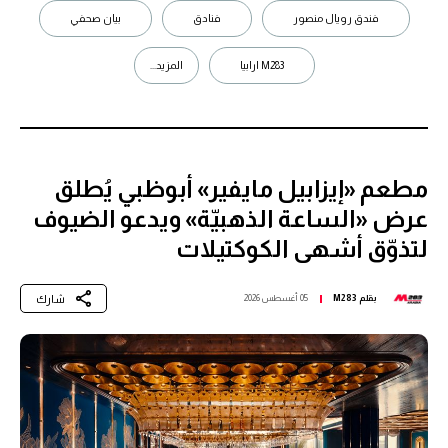
فندق رويال منصور
فنادق
بيان صحفي
M283 ارابيا
المزيد...
مطعم «إيزابيل مايفير» أبوظبي يُطلق
عرض «الساعة الذهبيّة» ويدعو الضيوف
لتذوّق أشهى الكوكتيلات
شارك
بقلم
M283
05 أغسطس 2026