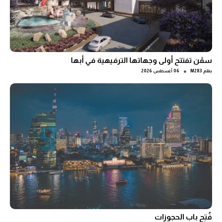
سڤن تفتتح أولى وجهاتها الترفيهية في أبها
●
بقلم
M283
06 أغسطس 2026
فُتِح باب الحجوزات