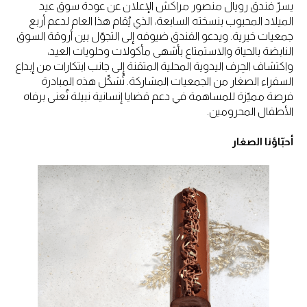
يسرّ فندق رويال منصور مراكش الإعلان عن عودة سوق عيد
الميلاد المحبوب بنسخته السابعة، الذي يُقام هذا العام لدعم أربع
جمعيات خيرية. ويدعو الفندق ضيوفه إلى التجوّل بين أروقة السوق
النابضة بالحياة والاستمتاع بأشهى مأكولات وحلويات العيد،
واكتشاف الحِرف اليدوية المحلية المتقنة إلى جانب ابتكارات من إبداع
السفراء الصغار من الجمعيات المشاركة. تُشكّل هذه المبادرة
فرصة مميّزة للمساهمة في دعم قضايا إنسانية نبيلة تُعنى برفاه
الأطفال المحرومين.
أحبّاؤنا الصغار