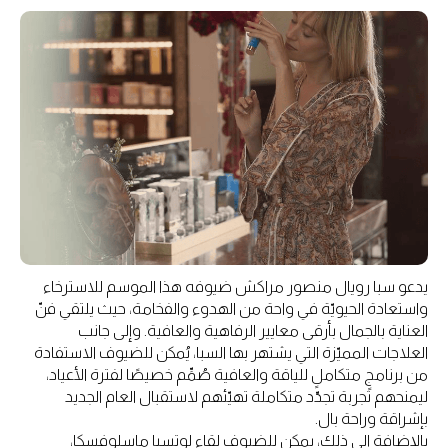
يدعو سبا رويال منصور مراكش ضيوفه هذا الموسم للاسترخاء
واستعادة الحيويّة في واحة من الهدوء والفخامة، حيث يلتقي فنّ
العناية بالجمال بأرقى معايير الرفاهية والعافية. وإلى جانب
العلاجات المميّزة التي يشتهر بها السبا، يُمكن للضيوف الاستفادة
من برنامجٍ متكاملٍ للياقة والعافية صُمِّم خصيصًا لفترة الأعياد،
ليمنحهم تجربة تجدّد متكاملة تهيّئهم لاستقبال العام الجديد
بإشراقة وراحة بال.
بالإضافة إلى ذلك، يمكن للضيوف لقاء لوتسيا ماسلوفسكا،