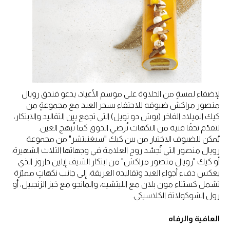
لإضفاء لمسةٍ من الحلاوة على موسم الأعياد، يدعو فندق رويال
منصور مراكش ضيوفه للاحتفاء بسحر العيد مع مجموعةٍ من
كيك الميلاد الفاخر (بوش دو نويل) التي تجمع بين التقاليد والابتكار،
لتقدّم تحفًا فنية من النكهات تُرضي الذوق كما تُبهج العين.
يُمكن للضيوف الاختيار من بين كيك "سيغنيتشر" من مجموعة
رويال منصور التي تُجسّد روح العلامة في وجهاتها الثلاث الشهيرة،
أو كيك "رويال منصور مراكش" من ابتكار الشيف إيلين داروز الذي
يعكس دفء أجواء العيد وتقاليده العريقة، إلى جانب نكهاتٍ مميّزة
تشمل كستناء مون بلان مع الليتشيه، والمانجو مع خبز الزنجبيل، أو
رول الشوكولاتة الكلاسيكي.
العافية والرفاه