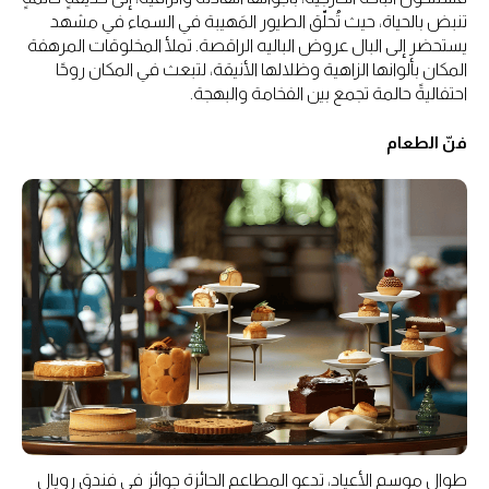
تنبض بالحياة، حيث تُحلّق الطيور المَهيبة في السماء في مشهد
يستحضر إلى البال عروض الباليه الراقصة. تملأ المخلوقات المرهفة
المكان بألوانها الزاهية وظلالها الأنيقة، لتبعث في المكان روحًا
احتفاليةً حالمة تجمع بين الفخامة والبهجة.
فنّ الطعام
طوال موسم الأعياد، تدعو المطاعم الحائزة جوائز في فندق رويال