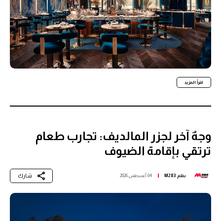
اقرأ المزيد
وجهٌ آخر لجزر المالديف: تجارب طعام
ترتقي بإقامة الضيوف
شارك
بقلم
M283
04 أغسطس 2026