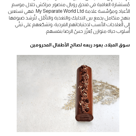
مُستشارة العافية في فندق رويال منصور مراكش خلال موسم
الأعياد ومؤسِّسة علامة My Separate World Ltd. فهي تستعين
بنهجٍ متكامل يجمع بين التدليك والتغذية والتأمّل، لتُرشد ضيوفها
إلى العلاجات الأنسب لاحتياجاتهم الفردية، وتشجّعهم على تبنّي
أسلوب حياة متوازن يُعزّز حسّ الرضا بنفسهم.
سوق الميلاد، يعود ريعه لصالح الأطفال المحرومين