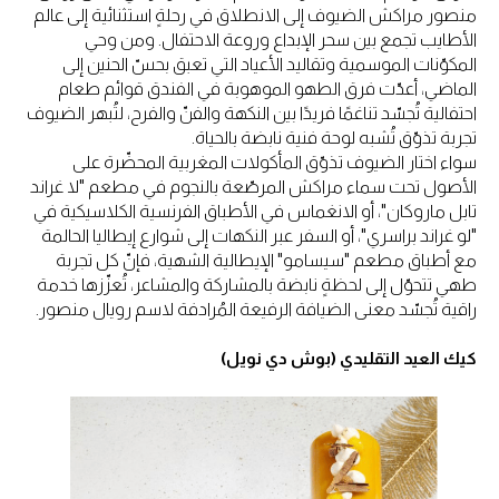
منصور مراكش الضيوف إلى الانطلاق في رحلةٍ استثنائية إلى عالم
الأطايب تجمع بين سحر الإبداع وروعة الاحتفال. ومن وحي
المكوّنات الموسمية وتقاليد الأعياد التي تعبق بحسّ الحنين إلى
الماضي، أعدّت فرق الطهو الموهوبة في الفندق قوائم طعام
احتفالية تُجسّد تناغمًا فريدًا بين النكهة والفنّ والفرح، لتُبهر الضيوف
تجربة تذوّق تُشبه لوحة فنية نابضة بالحياة.
سواء اختار الضيوف تذوّق المأكولات المغربية المحضّرة على
الأصول تحت سماء مراكش المرصّعة بالنجوم في مطعم "لا غراند
تابل ماروكان"، أو الانغماس في الأطباق الفرنسية الكلاسيكية في
"لو غراند براسري"، أو السفر عبر النكهات إلى شوارع إيطاليا الحالمة
مع أطباق مطعم "سيسامو" الإيطالية الشهية، فإنّ كل تجربة
طهي تتحوّل إلى لحظةٍ نابضة بالمشاركة والمشاعر، تُعزّزها خدمة
راقية تُجسّد معنى الضيافة الرفيعة المُرادفة لاسم رويال منصور.
كيك العيد التقليدي (بوش دي نويل)