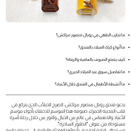
ما تجارب الطهي في رويال منصور مراكش؟
ما أنواع كيك الميلاد بالفندق؟
كيف يتمتع الضيوف بالعافية والرفاه؟
ما تفاصيل سوق عيد الميلاد الخيري؟
ما أنشطة الأطفال في الفندق خلال الأعياد؟
يدعو فندق رويال منصور مراكش، الصرح الخبلّاب الذي يتربّع في
قلب المدينة الحمراء، ضيوفه هذا الموسم للاحتفاء بأجواء موسم
الأعياد والانغماس في عالمٍ من الخيال والنور من خلال رحلة آسرة
مستوحاة من عنوان "الطيور الساحرة".
فستتحوّل الباحة الخارجية، بأجوائها الهادئة والراقية، إلى حديقةٍ حالمةٍ