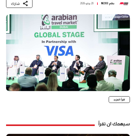
شارك
بقلم
M283
20 يوليو 2026
اقرأ المزيد
سيهمك ان تقرأ