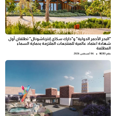
"البحر الأحمر الدولية" و"دارك سكاي إنترناشونال" تطلقان أول
شهادة اعتماد عالمية للمنتجعات الملتزمة بحماية السماء
المظلمة
●
بقلم
M283
06 أغسطس 2026