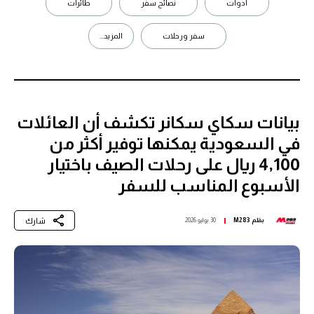
ادوات
نصائح سفر
طائرات
سفر ورحلات
المزيد...
بيانات سكاي سكانر تكشف أن العائلات
في السعودية يمكنها توفير أكثر من
4,100 ريال على رحلات الصيف باختيار
الأسبوع المناسب للسفر
شارك
بقلم
M283
30 يوليو 2026