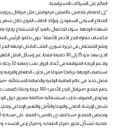
القائم على الشراكات الاستراتيجية.
“إن انضمام علامتين عالميتين مرموقتين مثل ميرافال ريزورت
القطاع السياحي السعودي. ويؤكد الطلب القوي خلال شهر رمض
تشهده الوجهة. سواء للاحتفال بالعيد أو للاستمتاع بإجازة فا
لاكتشاف حفاوة البحر الأحمر الأصيلة” جون باغانو، الرئيس التنف
ويقع المنتجعان في جزيرة شورى، القلب النابض لوجهة البحر ال
الذي يبعد نحو 25 إلى 30 دقيقة فقط عبر وسائل النقل الكهربائية.
ولدعم الزياد
تستضيف الوجهة برنامجًا متنوعًا من تجارب الطعام والترفيه وال
فصل جديد في عالم العافية الواعية والضيافة الاستثنائية: «ميرا
ويخوض الضيوف تجارب استشفائية متكاملة تتمحور حول الوعي
تشمل الإرشاد الصحي واليوغا والتأمل والتعبير الإبداعي وتجا
علاجية، ليشكّل محور «مركز الصفاء»، و«مركز وعي الجسد»، و