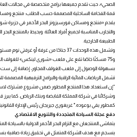
الصحي»، حيث تقدم جميعها برامج متخصصة في مجالات العافية ا
قمة الفخامة الساحلية المصممة حسب الطلب: منتجع ومساكن
يقدم «منتجع ومساكن فورسيزونز البحر الأحمر في جزيرة شورى» 
الطبيعة الخارجية.
بسهولة الوصول إلى ملعب الغولف المجاور، إضافة إلى ست
تشمل الرياضات المائية الراقية والبرامج الترفيهية المصممة ل
“إن استعداد هذا المنتجع المطور ضمن مشروع مشترك لاستقب
وشركائنا في شركة المملكة القابضة وبنك الرياض. كما يبرز قدرت
كمطور يفي بوعوده." غريغوري جيريجان رئيس الإدارة القانونية 
دفع عجلة السياحة المتجددة والتنويع الاقتصادي
يتماشى المنتجعان مع التزام البحر الأحمر الدولية بالسياحة 