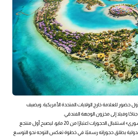
حر الأحمر» أبوابه في 15 مايو، ليشكّل أول حضور للعلامة خارج الولايات المتحدة الأمريكية. ويضيف
كما يبدأ «منتجع ومساكن فورسيزونز البحر الأحمر في جزيرة شورى» استقبال الحجوزات اعتبارًا من 20 مايو، ليصبح أول منتجع
ولية يطلق حجوزاته رسميًا، في خطوة تعكس التوجه نحو التوسع