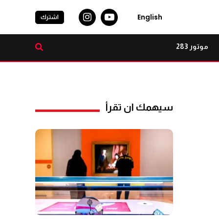
English
اشترك
موتور 283
سيهمك ان تقرأ