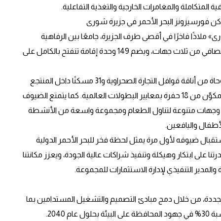
لمتكاملة والمغامرات الخارجية والتغذية التفاعلية.
 فورسيزونز البحر الأحمر في جزيرة شورى
ملاذًا فاخرًا في أقصى طرف الجزيرة، جامعًا بين الرفاهية
والتجارب المناسبة لجميع أفراد العائلة. ويحيط بالمنتجع البحر الصافي من ثلاث جهات، ويضم 149 وحدة إقامة تنفتح بالكامل على
وتشمل هذه الوحدات 37 جناحًا من غرفة أو غرفتي نوم مستوحاة من أناقة قوافل التجارة الصحراوية و31 مسكنًا داخل المنتجع
و75 مسكنًا خاصًا تقع على ملعب «شورى لينكس» للغولف المكوّن من 18 حفرة بمعايير البطولات العالمية. كما يتمتع الضيوف
 وجهات متنوعة لتناول الطعام ومجموعة واسعة من الأنشطة
لأطفال واليافعين.
ال ضيوفه لأول مرة يمثل لحظة فخر للبحر الأحمر الدولية
نا على ابتكار وهيكلة وتنفيذ شراكات عالية الجودة، ويعزز مكانتنا
والمدير التنفيذي لإدارة الاستثمارات للمجموعة.
المتجددة، من خلال دمج مبادئ التصميم والتشغيل المستدامين بما
ينسجم مع هدف الشركة المتمثل في تحقيق زيادة صافية بنسبة 30% في جهود المحافظة على البيئة بحلول عام 2040.