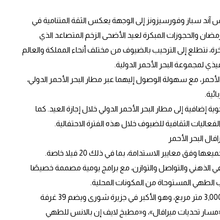
س آند سباز وفورسيزونز إلى الوجهة يعكس الثقة المتنامية في
ان والحجوزات المبكرة لعيد الأضحى الزخم المتصاعد الذي
خرة، نتطلع إلى الترحيب بالضيوف من مختلف أنحاء المملكة والعالم
يذي لمجموعة البحر الأحمر الدولية.
أحمر، مع سهولة الوصول إليهما عبر مطار البحر الأحمر الدولي،
ة المتوقعة في أعداد الزوار، تمت إضافة 32 رحلة جوية إضافية إلى مطار البحر الأحمر الدولي خلال إجازة العيد. كما
فعاليات الثقافية للضيوف خلال هذه الفترة الاحتفالية.
فال البحر الأحمر
يضم منتجع «ميرافال البحر الأحمر» 180 غرفة وجناحًا صُممت جميعها وفق معايير الاستدامة، بما في ذلك 20 فيلا خاصة.
 الذهني والتواصل والتوازن، مع برامج يومية مصممة خصيصًا
رب الطهي المستوحاة من المكونات المحلية.
ويحتضن المنتجع «سبا لايف إن بالانس» الممتد على مساحة 3,000 متر مربع، وهو الأكبر في جزيرة شورى ويضم 39 غرفة
«مسار تحديات ميرافال»، و«مطبخ لايف إن بالانس للطهي