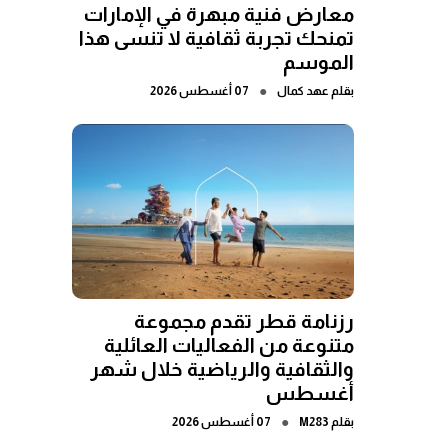
معارض فنية مبهرة في الإمارات
تمنحك تجربة ثقافية لا تنسى هذا
الموسم
●
بقلم
عهد كمال
07 أغسطس 2026
رزنامة قطر تقدم مجموعة
متنوعة من الفعاليات العائلية
والثقافية والرياضية خلال شهر
أغسطس
●
بقلم
M283
07 أغسطس 2026