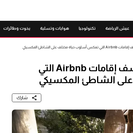
عيش الرياضة
تكنولوجيا
هوايات وتسلية
يخوت وطائرات
لف على الشاطئ المكسيكي
تولوم بطريقتك الخاصة اكتشف إقامات Airbnb التي
لى الشاطئ المكسيكي
شارك