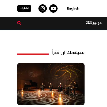
English
اشترك
موتور 283
سيهمك ان تقرأ