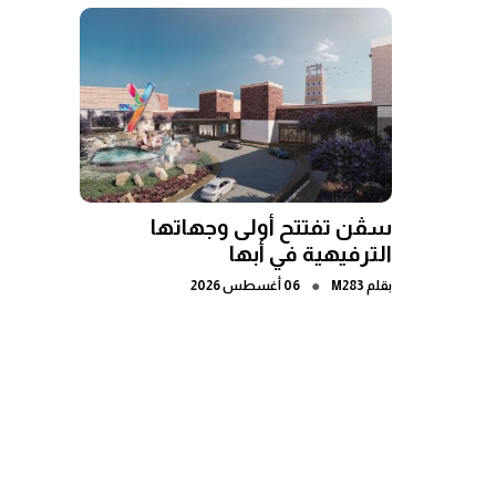
سڤن تفتتح أولى وجهاتها
الترفيهية في أبها
●
بقلم
M283
06 أغسطس 2026