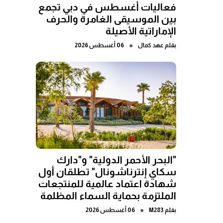
فعاليات أغسطس في دبي تجمع
بين الموسيقى الغامرة والحرف
الإماراتية الأصيلة
●
بقلم
عهد كمال
06 أغسطس 2026
"البحر الأحمر الدولية" و"دارك
سكاي إنترناشونال" تطلقان أول
شهادة اعتماد عالمية للمنتجعات
الملتزمة بحماية السماء المظلمة
●
بقلم
M283
06 أغسطس 2026